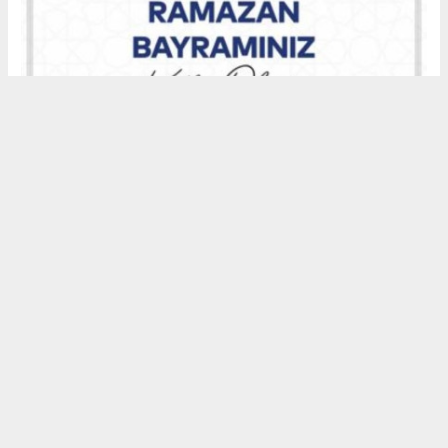
Okuyucu Yorumları
(0)
Gönder
Yorum yazarak Topluluk Kuralları’nı kabul etmiş bulunuyor ve alemdar67.com
sitesine yaptığınız yorumunuzla ilgili doğrudan veya dolaylı tüm sorumluluğu
tek başınıza üstleniyorsunuz. Yazılan tüm yorumlardan site yönetimi hiçbir
şekilde sorumlu tutulamaz.