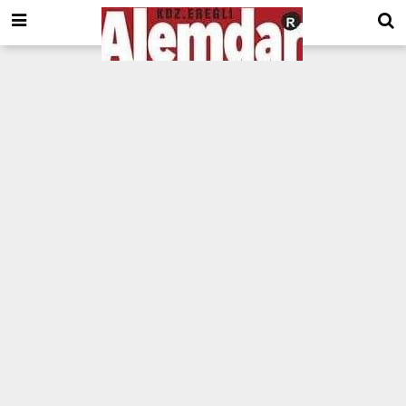
google.com, pub-8201930440372555, DIRECT, f08c47fec0942fa0