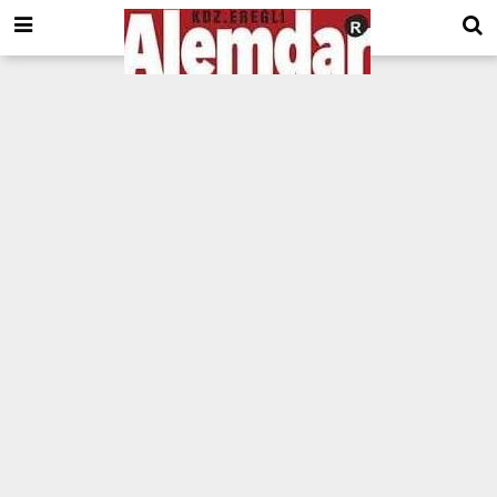
google.com, pub-8201930440372555, DIRECT, f08c47fec0942fa0