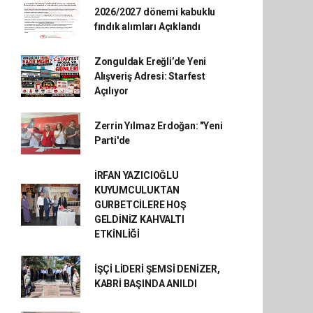
2026/2027 dönemi kabuklu
fındık alımları Açıklandı
Zonguldak Ereğli’de Yeni
Alışveriş Adresi: Starfest
Açılıyor
Zerrin Yılmaz Erdoğan: "Yeni
Parti'de
İRFAN YAZICIOĞLU
KUYUMCULUKTAN
GURBETCİLERE HOŞ
GELDİNİZ KAHVALTI
ETKİNLİĞİ
İŞÇİ LİDERİ ŞEMSİ DENİZER,
KABRİ BAŞINDA ANILDI