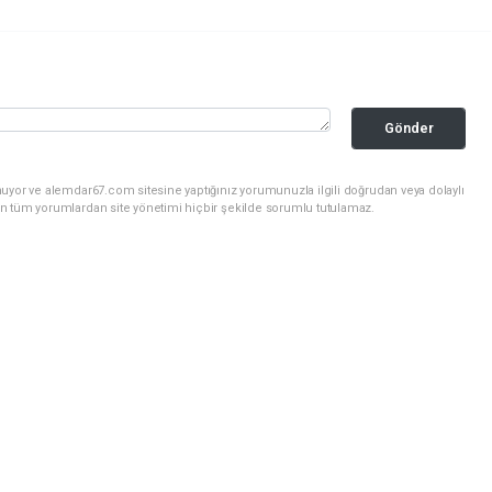
Gönder
uyor ve alemdar67.com sitesine yaptığınız yorumunuzla ilgili doğrudan veya dolaylı
n tüm yorumlardan site yönetimi hiçbir şekilde sorumlu tutulamaz.