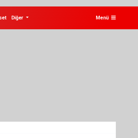
set
Diğer
Menü