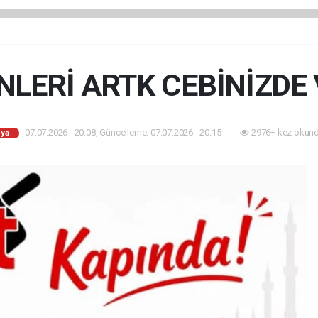
NLERİ ARTK CEBİNİZDE 
07.07.2026 - 20:08, Güncelleme: 07.07.2026 - 20:15
2976+ kez okund
ya