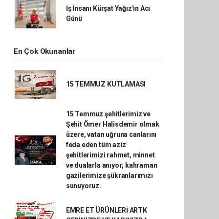
İş İnsanı Kürşat Yağız'ın Acı
Günü
En Çok Okunanlar
15 TEMMUZ KUTLAMASI
15 Temmuz şehitlerimiz ve
Şehit Ömer Halisdemir olmak
üzere, vatan uğruna canlarını
feda eden tüm aziz
şehitlerimizi rahmet, minnet
ve dualarla anıyor; kahraman
gazilerimize şükranlarımızı
sunuyoruz.
EMRE ET ÜRÜNLERİ ARTK