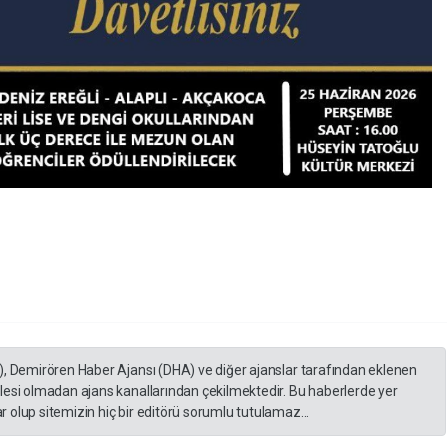
), Demirören Haber Ajansı (DHA) ve diğer ajanslar tarafından eklenen
lesi olmadan ajans kanallarından çekilmektedir. Bu haberlerde yer
 olup sitemizin hiç bir editörü sorumlu tutulamaz...