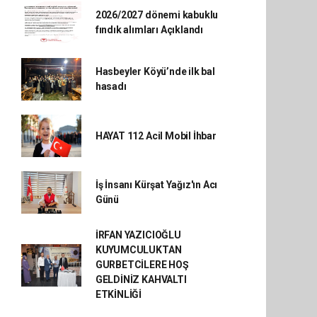
2026/2027 dönemi kabuklu
fındık alımları Açıklandı
Hasbeyler Köyü’nde ilk bal
hasadı
HAYAT 112 Acil Mobil İhbar
İş İnsanı Kürşat Yağız'ın Acı
Günü
İRFAN YAZICIOĞLU
KUYUMCULUKTAN
GURBETCİLERE HOŞ
GELDİNİZ KAHVALTI
ETKİNLİĞİ