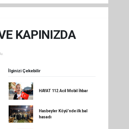
VE KAPINIZDA
u.
İlginizi Çekebilir
HAYAT 112 Acil Mobil İhbar
Hasbeyler Köyü’nde ilk bal
hasadı