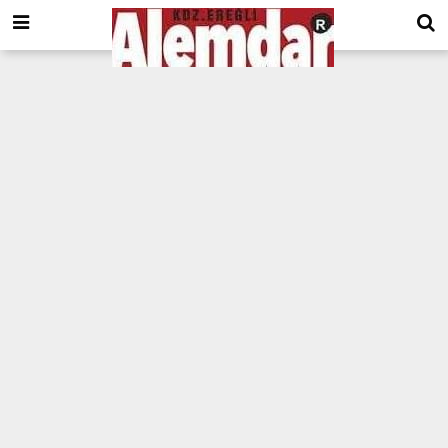
google.com, pub-8201930440372555, DIRECT, f08c47fec0942fa0