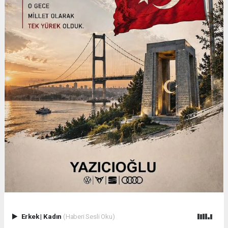
Erkek
|
Kadın
(Haberi Sesli Oku)