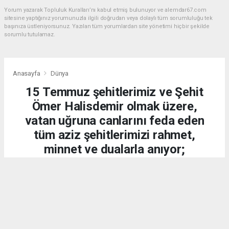
Yorum yazarak Topluluk Kuralları’nı kabul etmiş bulunuyor ve alemdar67.com
sitesine yaptığınız yorumunuzla ilgili doğrudan veya dolaylı tüm sorumluluğu tek
başınıza üstleniyorsunuz. Yazılan tüm yorumlardan site yönetimi hiçbir şekilde
sorumlu tutulamaz.
Anasayfa
Dünya
15 Temmuz şehitlerimiz ve Şehit
Ömer Halisdemir olmak üzere,
vatan uğruna canlarını feda eden
tüm aziz şehitlerimizi rahmet,
minnet ve dualarla anıyor;
kahraman gazilerimize
şükranlarımızı sunuyoruz.
DÜNYA
15.07.2026 - 20:21, Güncelleme: 15.07.2026 - 20:34
2252 kez okundu.