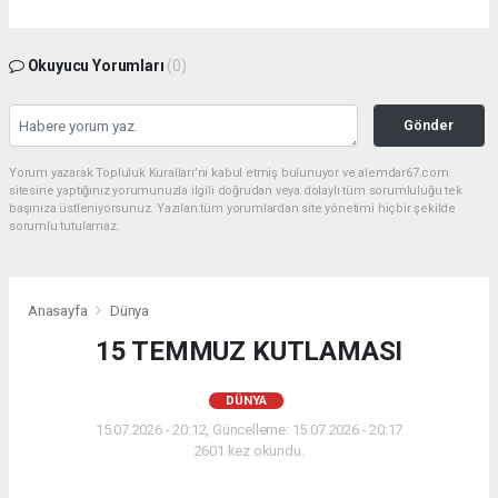
Okuyucu Yorumları
(0)
Gönder
Yorum yazarak Topluluk Kuralları’nı kabul etmiş bulunuyor ve alemdar67.com
sitesine yaptığınız yorumunuzla ilgili doğrudan veya dolaylı tüm sorumluluğu tek
başınıza üstleniyorsunuz. Yazılan tüm yorumlardan site yönetimi hiçbir şekilde
sorumlu tutulamaz.
Anasayfa
Dünya
15 TEMMUZ KUTLAMASI
DÜNYA
15.07.2026 - 20:12, Güncelleme: 15.07.2026 - 20:17
2601 kez okundu.