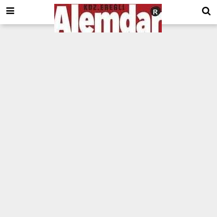
google.com, pub-8201930440372555, DIRECT, f08c47fec0942fa0