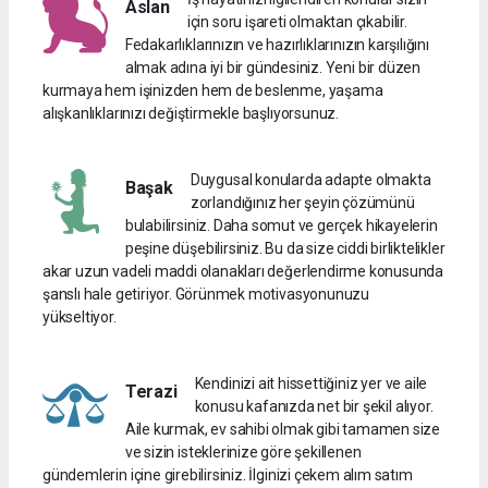
Aslan
için soru işareti olmaktan çıkabilir.
Fedakarlıklarınızın ve hazırlıklarınızın karşılığını
almak adına iyi bir gündesiniz. Yeni bir düzen
kurmaya hem işinizden hem de beslenme, yaşama
alışkanlıklarınızı değiştirmekle başlıyorsunuz.
Duygusal konularda adapte olmakta
Başak
zorlandığınız her şeyin çözümünü
bulabilirsiniz. Daha somut ve gerçek hikayelerin
peşine düşebilirsiniz. Bu da size ciddi birliktelikler
akar uzun vadeli maddi olanakları değerlendirme konusunda
şanslı hale getiriyor. Görünmek motivasyonunuzu
yükseltiyor.
Kendinizi ait hissettiğiniz yer ve aile
Terazi
konusu kafanızda net bir şekil alıyor.
Aile kurmak, ev sahibi olmak gibi tamamen size
ve sizin isteklerinize göre şekillenen
gündemlerin içine girebilirsiniz. İlginizi çekem alım satım