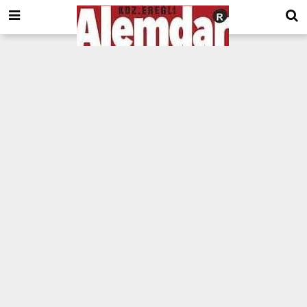
google.com, pub-8201930440372555, DIRECT, f08c47fec0942fa0