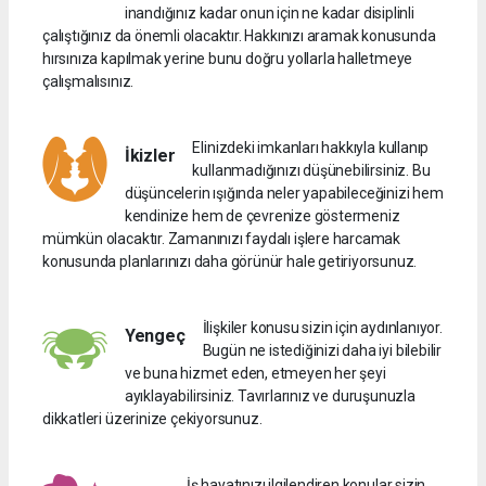
inandığınız kadar onun için ne kadar disiplinli
çalıştığınız da önemli olacaktır. Hakkınızı aramak konusunda
hırsınıza kapılmak yerine bunu doğru yollarla halletmeye
çalışmalısınız.
Elinizdeki imkanları hakkıyla kullanıp
İkizler
kullanmadığınızı düşünebilirsiniz. Bu
düşüncelerin ışığında neler yapabileceğinizi hem
kendinize hem de çevrenize göstermeniz
mümkün olacaktır. Zamanınızı faydalı işlere harcamak
konusunda planlarınızı daha görünür hale getiriyorsunuz.
İlişkiler konusu sizin için aydınlanıyor.
Yengeç
Bugün ne istediğinizi daha iyi bilebilir
ve buna hizmet eden, etmeyen her şeyi
ayıklayabilirsiniz. Tavırlarınız ve duruşunuzla
dikkatleri üzerinize çekiyorsunuz.
İş hayatınızı ilgilendiren konular sizin