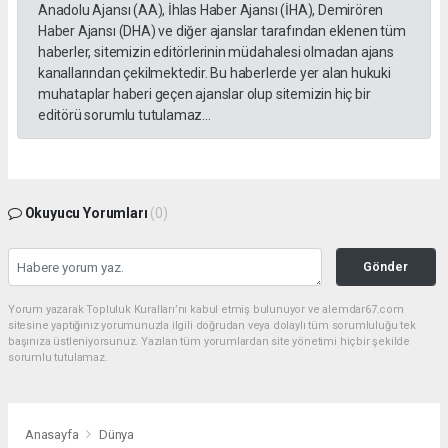
Anadolu Ajansı (AA), İhlas Haber Ajansı (İHA), Demirören
Haber Ajansı (DHA) ve diğer ajanslar tarafından eklenen tüm
haberler, sitemizin editörlerinin müdahalesi olmadan ajans
kanallarından çekilmektedir. Bu haberlerde yer alan hukuki
muhataplar haberi geçen ajanslar olup sitemizin hiç bir
editörü sorumlu tutulamaz...
Okuyucu Yorumları
(0)
Gönder
Yorum yazarak Topluluk Kuralları’nı kabul etmiş bulunuyor ve alemdar67.com
sitesine yaptığınız yorumunuzla ilgili doğrudan veya dolaylı tüm sorumluluğu tek
başınıza üstleniyorsunuz. Yazılan tüm yorumlardan site yönetimi hiçbir şekilde
sorumlu tutulamaz.
Anasayfa
Dünya