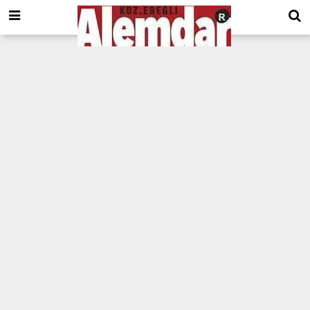
google.com, pub-8201930440372555, DIRECT, f08c47fec0942fa0