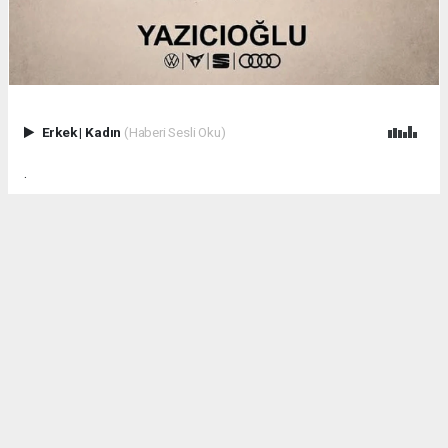
Erkek
|
Kadın
(Haberi Sesli Oku)
.
Anadolu Ajansı (AA), İhlas Haber Ajansı (İHA), Demirören
Haber Ajansı (DHA) ve diğer ajanslar tarafından eklenen tüm
haberler, sitemizin editörlerinin müdahalesi olmadan ajans
kanallarından çekilmektedir. Bu haberlerde yer alan hukuki
muhataplar haberi geçen ajanslar olup sitemizin hiç bir
editörü sorumlu tutulamaz...