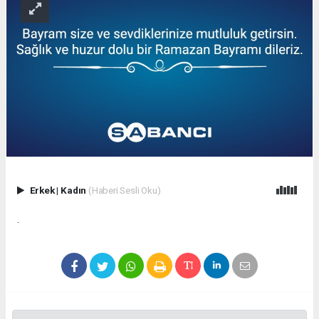
Erkek
|
Kadın
(Haberi Sesli Oku)
.