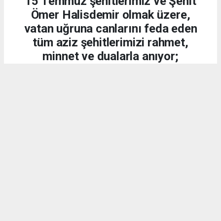
15 Temmuz şehitlerimiz ve Şehit
Ömer Halisdemir olmak üzere,
vatan uğruna canlarını feda eden
tüm aziz şehitlerimizi rahmet,
minnet ve dualarla anıyor;
kahraman gazilerimize
şükranlarımızı sunuyoruz.
DÜNYA
15.07.2026 - 20:21, Güncelleme: 15.07.2026 - 20:34
2256 kez okundu.
15 Temmuz 2016 gecesi, aziz milletimiz;
Cumhurbaşkanımız Sayın Recep Tayyip Erdoğan'ın
liderliğinde yaptığı demokrasi çağrısına kulak
vererek vatanına, bayrağına ve millî iradesine sahip