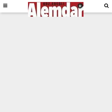
google.com, pub-8201930440372555, DIRECT, f08c47fec0942fa0