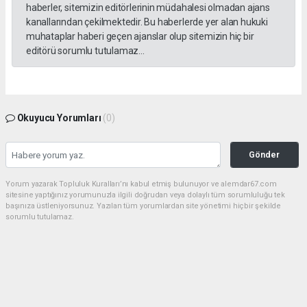
haberler, sitemizin editörlerinin müdahalesi olmadan ajans
kanallarından çekilmektedir. Bu haberlerde yer alan hukuki
muhataplar haberi geçen ajanslar olup sitemizin hiç bir
editörü sorumlu tutulamaz...
Okuyucu Yorumları
(0)
Gönder
Yorum yazarak Topluluk Kuralları’nı kabul etmiş bulunuyor ve alemdar67.com
sitesine yaptığınız yorumunuzla ilgili doğrudan veya dolaylı tüm sorumluluğu tek
başınıza üstleniyorsunuz. Yazılan tüm yorumlardan site yönetimi hiçbir şekilde
sorumlu tutulamaz.
Anasayfa
Dünya
15 Temmuz şehitlerimiz ve Şehit