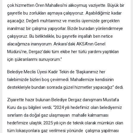
çok hizmetten Ören Mahallesi’ni alıkoymuş vaziyette. Büyük bir
gayretle bu zorlukları aşmaya çalışıyoruz. Aşabildiğimiz kadar
aşacağız. Değerli muhtarımız ve meclis üyemizde gerçekten
inanılmaz bir çalışma yapıyorlar. Bizde buradan yönlendirmeye
çalışıyoruz. Bu birliktelikle, bu gayretle inşallah ben netice
alacağımıza inanıyorum. Ankara’daki AKSA’nın Genel
Müdürü’ne, Dergaz’daki tüm ekibe her türlü yardımı yaptıkları
için şükranlarımı sunuyorum.”
Belediye Meclis Üyesi Kadir Tekin de ‘Başkanımız her
talebimizde bizleri boş çevirmedi. Mahallemize kendisinin
destekleriyle bundan sonrada güzel hizmetler yapacağız” dedi.
Ziyarette hazır bulunan Belediye Dergaz danışmanı Mustafa
Kuru da şu bilgileri verdi; “2024 yılı hedefimiz olan belediyemiz
sınırların da doğal gaz ulaşmayan mahalle kalmaması
hedefimize ulaştık. 2025 yılı için de teknik olarak mümkün olan
tüm lokasyonlara gaz verilmesi yönünde çalışma yapılması