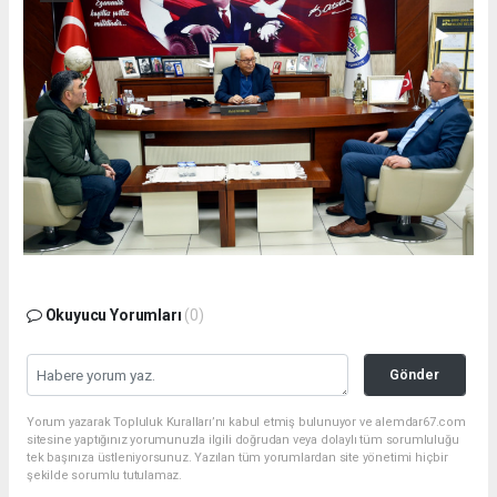
Okuyucu Yorumları
(0)
Gönder
Yorum yazarak Topluluk Kuralları’nı kabul etmiş bulunuyor ve alemdar67.com
sitesine yaptığınız yorumunuzla ilgili doğrudan veya dolaylı tüm sorumluluğu
tek başınıza üstleniyorsunuz. Yazılan tüm yorumlardan site yönetimi hiçbir
şekilde sorumlu tutulamaz.