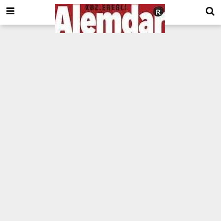
google.com, pub-8201930440372555, DIRECT, f08c47fec0942fa0