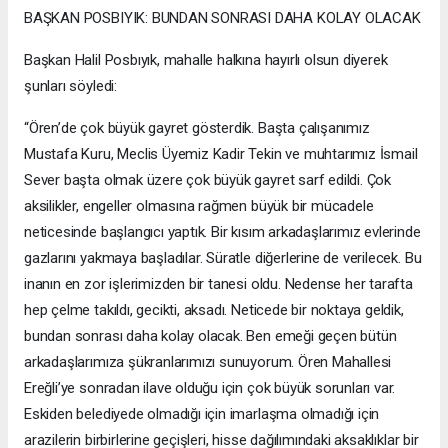
BAŞKAN POSBIYIK: BUNDAN SONRASI DAHA KOLAY OLACAK
Başkan Halil Posbıyık, mahalle halkına hayırlı olsun diyerek
şunları söyledi:
“Ören’de çok büyük gayret gösterdik. Başta çalışanımız
Mustafa Kuru, Meclis Üyemiz Kadir Tekin ve muhtarımız İsmail
Sever başta olmak üzere çok büyük gayret sarf edildi. Çok
aksilikler, engeller olmasına rağmen büyük bir mücadele
neticesinde başlangıcı yaptık. Bir kısım arkadaşlarımız evlerinde
gazlarını yakmaya başladılar. Süratle diğerlerine de verilecek. Bu
inanın en zor işlerimizden bir tanesi oldu. Nedense her tarafta
hep çelme takıldı, gecikti, aksadı. Neticede bir noktaya geldik,
bundan sonrası daha kolay olacak. Ben emeği geçen bütün
arkadaşlarımıza şükranlarımızı sunuyorum. Ören Mahallesi
Ereğli’ye sonradan ilave olduğu için çok büyük sorunları var.
Eskiden belediyede olmadığı için imarlaşma olmadığı için
arazilerin birbirlerine geçişleri, hisse dağılımındaki aksaklıklar bir