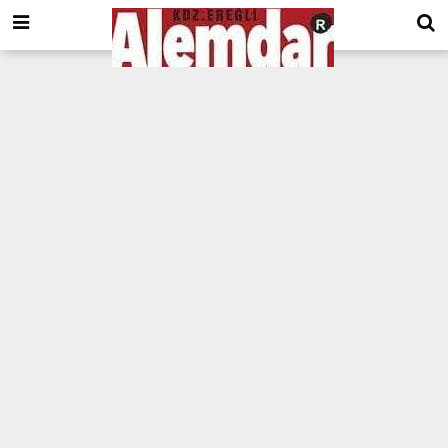
google.com, pub-8201930440372555, DIRECT, f08c47fec0942fa0