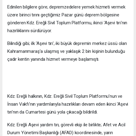
Edinilen bilgilere göre; depremzedelere yemek hizmeti vermek
üzere birinci tırını geçtiğimiz Pazar günü deprem bölgesine
gönderen Kdz. Ereğli Sivil Toplum Platformu, ikinci 'Aşevi tırı'nın
hazırlıklarını sürdürüyor.
Bilindiği gibi; ilk ‘Aşevi tırı’, iki büyük depremin merkez üssü olan
Kahramanmaraş’a ulaşmış ve yaklaşık 2 bin kişinin bulunduğu
çadır kentin yanında hizmet vermeye başlamıştı.
Emlakçılar Derneği karar aldı:
Komisyon alınmayacak
Kdz. Ereğli halkının, Kdz. Ereğli Sivil Toplum Platformu’nun ve
İnsan Vakfı’nın yardımlarıyla hazırlıkları devam eden ikinci ‘Aşevi
tırı’nın da Cumartesi günü yola çıkacağı bildirildi.
Kdz. Ereğli Aşevi yardım tırı, görevli ekip ile birlikte;
Afet
ve Acil
Durum Yönetimi Başkanlığı (AFAD) koordinesinde, yarın