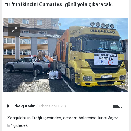
tırı'nın ikincini Cumartesi günü yola çıkaracak.
Erkek
|
Kadın
(Haberi Sesli Oku)
Zonguldak'ın Ereğli ilçesinden,
deprem
bölgesine ikinci ‘Aşevi
tırı’ gidecek.