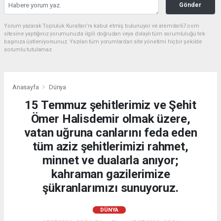
Gönder
Yorum yazarak Topluluk Kuralları’nı kabul etmiş bulunuyor ve alemdar67.com
sitesine yaptığınız yorumunuzla ilgili doğrudan veya dolaylı tüm sorumluluğu tek
başınıza üstleniyorsunuz. Yazılan tüm yorumlardan site yönetimi hiçbir şekilde
sorumlu tutulamaz.
Anasayfa
Dünya
15 Temmuz şehitlerimiz ve Şehit
Ömer Halisdemir olmak üzere,
vatan uğruna canlarını feda eden
tüm aziz şehitlerimizi rahmet,
minnet ve dualarla anıyor;
kahraman gazilerimize
şükranlarımızı sunuyoruz.
DÜNYA