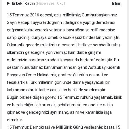
Erkek
|
Kadın
(Haberi Sesli Oku)
15 Temmuz 2016 gecesi, aziz milletimiz; Cumhurbaşkanımız
Sayın Recep Tayyip Erdoğan'ın liderliğinde yaptığı demokrasi
çağrısına kulak vererek vatanına, bayrağına ve millî iradesine
sahip çıkmış, dünyaya örnek olacak eşsiz bir destan yazmıştır.
O karanlık gecede milletimizin cesareti, birlik ve beraberlik ruhu,
ülkemizin geleceğine yön vermiş; hain darbe girişimi,
milletimizin sarsılmaz iradesi karşısında bertaraf edilmiştir. Bu
destanın unutulmaz kahramanlarından Şehit Astsubay Kıdemli
Başçavuş Ömer Halisdemir, gösterdiği üstün cesaret ve
fedakârlıkla Türk milletinin gönlünde daima yaşayacak bir
kahraman olarak tarihe adını altın harflerle yazdırmıştır.
Bugün bizlere düşen görev; 15 Temmuz ruhunu yaşatmak, birlik
ve beraberliğimizi korumak, şehitlerimizin emanetine sahip
çıkmak ve geleceğimizi aynı inanç, azim ve kararlılıkla inşa
etmektir.
15 Temmuz Demokrasi ve Millî Birlik Günü vesilesiyle; başta 15