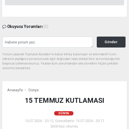
Okuyucu Yorumları
(0)
Gönder
Yorum yazarak Topluluk Kuralları’nı kabul etmiş bulunuyor ve alemdar67.com
sitesine yaptığınız yorumunuzla ilgili doğrudan veya dolaylı tüm sorumluluğu tek
başınıza üstleniyorsunuz. Yazılan tüm yorumlardan site yönetimi hiçbir şekilde
sorumlu tutulamaz.
Anasayfa
Dünya
15 TEMMUZ KUTLAMASI
DÜNYA
15.07.2026 - 20:12, Güncelleme: 15.07.2026 - 20:17
2600 kez okundu.