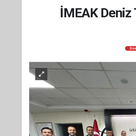
İMEAK Deniz T
Dün