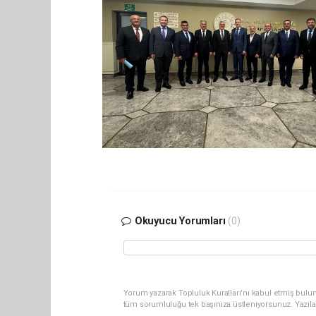
Okuyucu Yorumları
(0)
Yorum yazarak Topluluk Kuralları’nı kabul etmiş bulun
tüm sorumluluğu tek başınıza üstleniyorsunuz. Yazıla