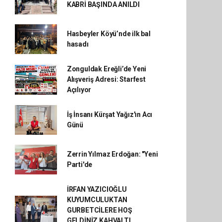
KABRİ BAŞINDA ANILDI
Hasbeyler Köyü’nde ilk bal
hasadı
Zonguldak Ereğli’de Yeni
Alışveriş Adresi: Starfest
Açılıyor
İş İnsanı Kürşat Yağız'ın Acı
Günü
Zerrin Yılmaz Erdoğan: "Yeni
Parti'de
İRFAN YAZICIOĞLU
KUYUMCULUKTAN
GURBETCİLERE HOŞ
GELDİNİZ KAHVALTI