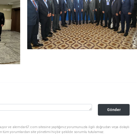
Gönder
uyor ve alemdar67.com sitesine yaptığınız yorumunuzla ilgili doğrudan veya dolaylı
n tüm yorumlardan site yönetimi hiçbir şekilde sorumlu tutulamaz.