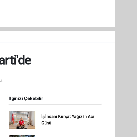
rti'de
u.
İlginizi Çekebilir
İş İnsanı Kürşat Yağız'ın Acı
Günü