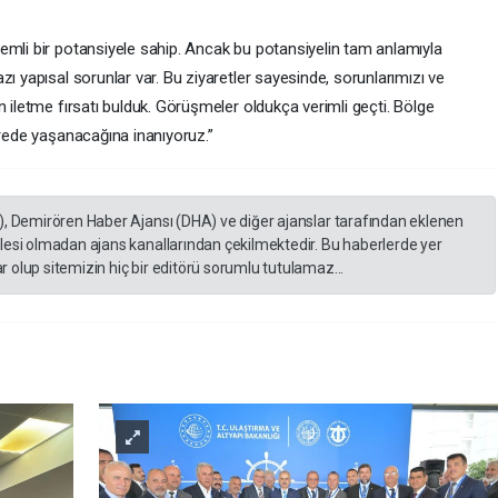
emli bir potansiyele sahip. Ancak bu potansiyelin tam anlamıyla
ı yapısal sorunlar var. Bu ziyaretler sayesinde, sorunlarımızı ve
n iletme fırsatı bulduk. Görüşmeler oldukça verimli geçti. Bölge
ürede yaşanacağına inanıyoruz.”
), Demirören Haber Ajansı (DHA) ve diğer ajanslar tarafından eklenen
lesi olmadan ajans kanallarından çekilmektedir. Bu haberlerde yer
 olup sitemizin hiç bir editörü sorumlu tutulamaz...