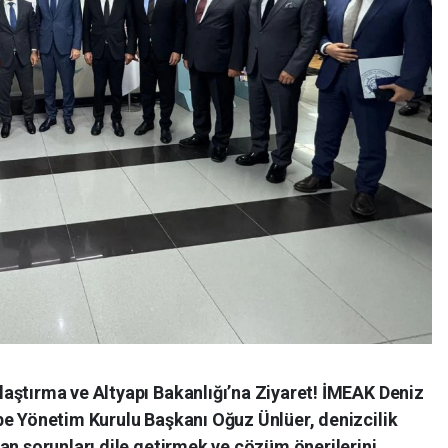
aştırma ve Altyapı Bakanlığı’na Ziyaret! İMEAK Deniz
be Yönetim Kurulu Başkanı Oğuz Ünlüer, denizcilik
an sorunları dile getirmek ve çözüm önerilerini