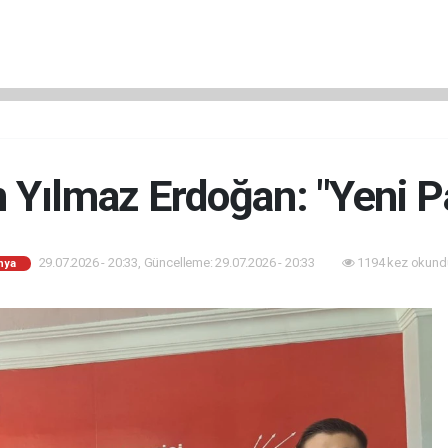
n Yılmaz Erdoğan: "Yeni Pa
29.07.2026 - 20:33, Güncelleme: 29.07.2026 - 20:33
1194 kez okund
nya