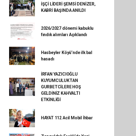
İŞÇİ LİDERİ ŞEMSİ DENİZER,
KABRİ BAŞINDA ANILDI
2026/2027 dönemi kabuklu
fındık alımları Açıklandı
Hasbeyler Köyü’nde ilk bal
hasadı
İRFAN YAZICIOĞLU
KUYUMCULUKTAN
GURBETCİLERE HOŞ
GELDİNİZ KAHVALTI
ETKİNLİĞİ
HAYAT 112 Acil Mobil İhbar