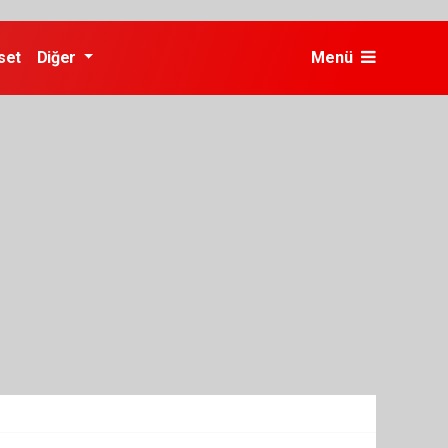
set
Diğer
Menü