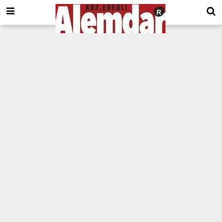
google.com, pub-8201930440372555, DIRECT, f08c47fec0942fa0