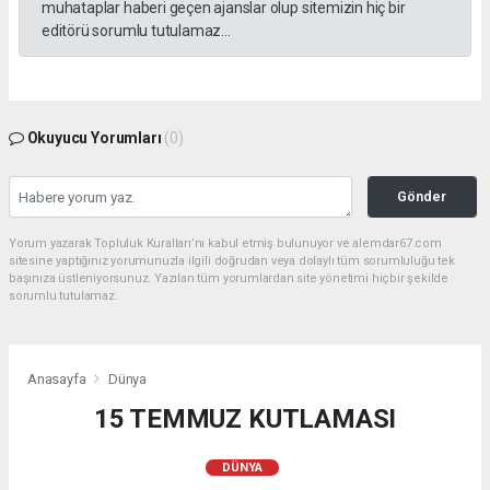
muhataplar haberi geçen ajanslar olup sitemizin hiç bir
editörü sorumlu tutulamaz...
Okuyucu Yorumları
(0)
Gönder
Yorum yazarak Topluluk Kuralları’nı kabul etmiş bulunuyor ve alemdar67.com
sitesine yaptığınız yorumunuzla ilgili doğrudan veya dolaylı tüm sorumluluğu tek
başınıza üstleniyorsunuz. Yazılan tüm yorumlardan site yönetimi hiçbir şekilde
sorumlu tutulamaz.
Anasayfa
Dünya
15 TEMMUZ KUTLAMASI
DÜNYA