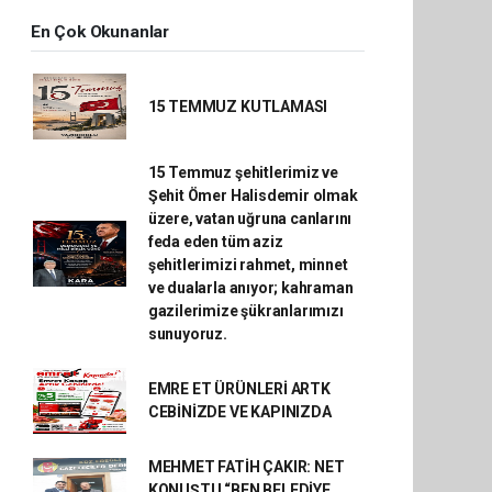
En Çok Okunanlar
15 TEMMUZ KUTLAMASI
15 Temmuz şehitlerimiz ve
Şehit Ömer Halisdemir olmak
üzere, vatan uğruna canlarını
feda eden tüm aziz
şehitlerimizi rahmet, minnet
ve dualarla anıyor; kahraman
gazilerimize şükranlarımızı
sunuyoruz.
EMRE ET ÜRÜNLERİ ARTK
CEBİNİZDE VE KAPINIZDA
MEHMET FATİH ÇAKIR: NET
KONUŞTU “BEN BELEDİYE