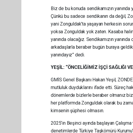
Biz de bu konuda sendikamızın yanında y
Çünkü bu sadece sendikanın da değil, Zong
yani Zonguldak’ta yaşayan herkesin soru
yoksa Zonguldak yok zaten. Kasaba halin
yanında olacağız. Sendikamızın yanında o
arkadaşlarla beraber bugün buraya geldik
yanındayız” dedi.
YEŞİL: “ÖNCELİĞİMİZ İŞÇİ SAĞLIĞI V
GMİS Genel Başkanı Hakan Yeşil, ZONDEF 
mutluluk duyduklarını ifade etti. Süreç ha
dönemlerde bizlerle beraber olmanız bize 
her platformda Zonguldak olarak bu zam
kimsenin şüphesi olmasın.
2025’in Beşinci ayında başlayan Çalışma v
denetimlerde Türkiye Taşkömürü Kurumu