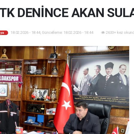
TTK DENİNCE AKAN SUL
18.02.2026 - 18:44, Güncelleme: 18.02.2026 - 18:44
2633+ kez okund
ya