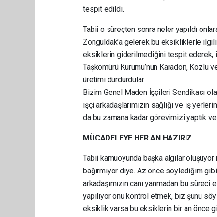
tespit edildi.
Tabii o süreçten sonra neler yapıldı onla
Zonguldak’a gelerek bu eksikliklerle ilgil
eksiklerin giderilmediğini tespit ederek,
Taşkömürü Kurumu’nun Karadon, Kozlu v
üretimi durdurdular.
Bizim Genel Maden İşçileri Sendikası olar
işçi arkadaşlarımızın sağlığı ve iş yerler
da bu zamana kadar görevimizi yaptık v
MÜCADELEYE HER AN HAZIRIZ
Tabii kamuoyunda başka algılar oluşuyor 
bağırmıyor diye. Az önce söylediğim gibi ö
arkadaşımızın canı yanmadan bu süreci en 
yapılıyor onu kontrol etmek, biz şunu söyl
eksiklik varsa bu eksiklerin bir an önce 