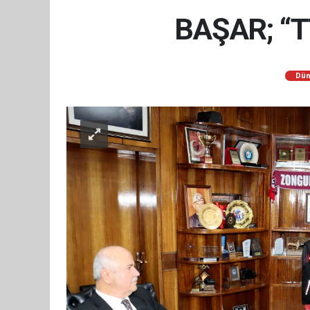
BAŞAR; “
Dün