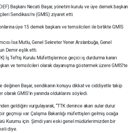
F) Başkanı Necati Başar, yönetim kurulu ve üye dernek başkan
çileri Sendikası’nı (GMİS) ziyaret etti.
arına üye 15 dernek başkanı ve temsilcileri ile birlikte GMİS
mcısı İsa Mutlu, Genel Sekreter Yener Arslanbuğa, Genel
n Demir eşlik etti.
 İş Teftiş Kurulu Müfettişlerince geçici iş durdurma kararı
şkan ve temsilcileri olarak dayanışma göstermek üzere GMİS’te
e değinen Başar, sendikanın konuyu dikkat ve ciddiyetle takip
r olarak GMİS’in yanında olduklarını söyledi.
ründen geldiğini vurgulayarak, “TTK denince akan sular durur.
ir geçmişi var. Çalışma Bakanlığı müfettişleri gelmiş ocağa
rü Kurumu için. Şimdi yani eski genel müdürlerimizden bir
eli diye.