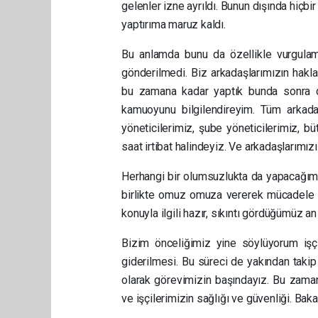
gelenler izne ayrıldı. Bunun dışında hiçbi
yaptırıma maruz kaldı.
Bu anlamda bunu da özellikle vurgulam
gönderilmedi. Biz arkadaşlarımızın hak
bu zamana kadar yaptık bunda sonra 
kamuoyunu bilgilendireyim. Tüm arkada
yöneticilerimiz, şube yöneticilerimiz, b
saat irtibat halindeyiz. Ve arkadaşlarımızı
Herhangi bir olumsuzlukta da yapacağımız
birlikte omuz omuza vererek mücadele et
konuyla ilgili hazır, sıkıntı gördüğümüz a
Bizim önceliğimiz yine söylüyorum işçi
giderilmesi. Bu süreci de yakından taki
olarak görevimizin başındayız. Bu zaman
ve işçilerimizin sağlığı ve güvenliği. Ba