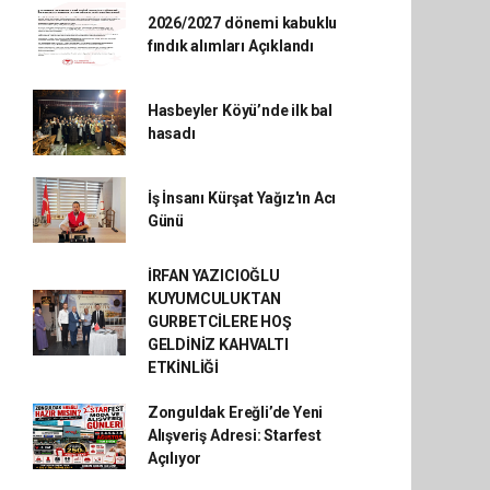
2026/2027 dönemi kabuklu
fındık alımları Açıklandı
Hasbeyler Köyü’nde ilk bal
hasadı
İş İnsanı Kürşat Yağız'ın Acı
Günü
İRFAN YAZICIOĞLU
KUYUMCULUKTAN
GURBETCİLERE HOŞ
GELDİNİZ KAHVALTI
ETKİNLİĞİ
Zonguldak Ereğli’de Yeni
Alışveriş Adresi: Starfest
Açılıyor