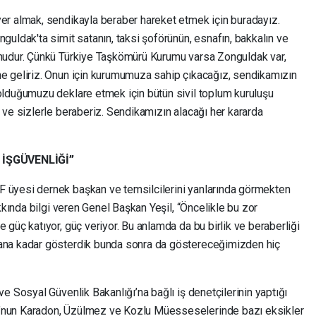
er almak, sendikayla beraber hareket etmek için buradayız.
uldak'ta simit satanın, taksi şoförünün, esnafın, bakkalın ve
nudur. Çünkü Türkiye Taşkömürü Kurumu varsa Zonguldak var,
e geliriz. Onun için kurumumuza sahip çıkacağız, sendikamızın
lduğumuzu deklare etmek için bütün sivil toplum kuruluşu
 ve sizlerle beraberiz. Sendikamızın alacağı her kararda
E İŞGÜVENLİĞİ”
üyesi dernek başkan ve temsilcilerini yanlarında görmekten
kkında bilgi veren Genel Başkan Yeşil, “Öncelikle bu zor
güç katıyor, güç veriyor. Bu anlamda da bu birlik ve beraberliği
ana kadar gösterdik bunda sonra da göstereceğimizden hiç
e Sosyal Güvenlik Bakanlığı’na bağlı iş denetçilerinin yaptığı
’nun Karadon, Üzülmez ve Kozlu Müesseselerinde bazı eksikler