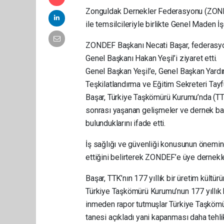
Zonguldak Dernekler Federasyonu (ZONDE
ile temsilcileriyle birlikte Genel Maden İş
ZONDEF Başkanı Necati Başar, federasyonl
Genel Başkanı Hakan Yeşil’i ziyaret etti.
Genel Başkan Yeşil’e, Genel Başkan Yardı
Teşkilatlandırma ve Eğitim Sekreteri Tayfu
Başar, Türkiye Taşkömürü Kurumu’nda (TTK)
sonrası yaşanan gelişmeler ve dernek ba
bulunduklarını ifade etti.
İş sağlığı ve güvenliği konusunun önemin
ettiğini belirterek ZONDEF’e üye dernekle
Başar, TTK’nın 177 yıllık bir üretim kültü
Türkiye Taşkömürü Kurumu’nun 177 yıllık b
inmeden rapor tutmuşlar Türkiye Taşkömü
tanesi açıkladı yani kapanması daha tehlik