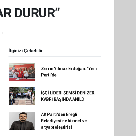
AR DURUR”
u.
İlginizi Çekebilir
Zerrin Yılmaz Erdoğan: "Yeni
Parti'de
İŞÇİ LİDERİ ŞEMSİ DENİZER,
KABRİ BAŞINDA ANILDI
AK Parti'den Ereğli
Belediyesi'ne hizmet ve
altyapı eleştirisi