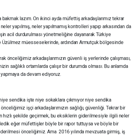
ra bakmak lazım. On ikinci ayda müfettiş arkadaşlarımız tekrar
i neler yapılmış, neler yapılmamış kontrolleri yapıp arkasından da
 işin acil durdurulması yönetmeliğine dayanarak Türkiye
e Üzülmez müesseselerinde, ardından Armutçuk bölgesinde
ak önceliğimiz arkadaşlarımızın güvenli iş yerlerinde çalışması,
imizin sağlıklı ortamlarda çalışır bir durumda olması. Bu anlamda
e yapmaya da devam ediyoruz.
niye sendika işte niye sokaklara çıkmıyor niye sendika
nceliğimiz işçi arkadaşlarımızın sağlığı, güvenliği. Tekrar bir
hızlı şekilde geçirmek, bu eksiklerin giderilmesiyle ilgili neler
edik eğer müfettişler böyle bir rapor tuttuysa ve böyle bir
giderilmesi önceliğimiz. Ama 2016 yılında mevzuata girmiş, iş