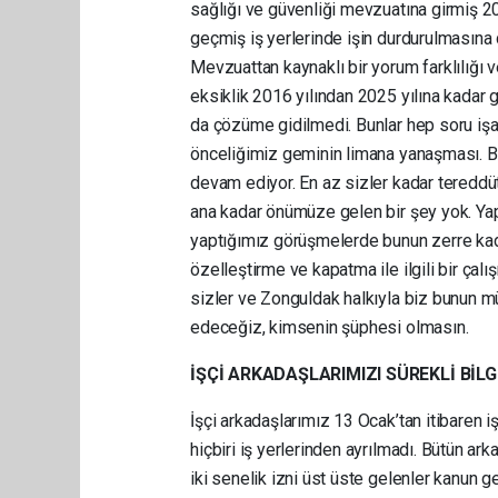
sağlığı ve güvenliği mevzuatına girmiş 20
geçmiş iş yerlerinde işin durdurulmasın
Mevzuattan kaynaklı bir yorum farklılığı
eksiklik 2016 yılından 2025 yılına kadar g
da çözüme gidilmedi. Bunlar hep soru işaret
önceliğimiz geminin limana yanaşması. 
devam ediyor. En az sizler kadar tereddüt
ana kadar önümüze gelen bir şey yok. Yap
yaptığımız görüşmelerde bunun zerre ka
özelleştirme ve kapatma ile ilgili bir ça
sizler ve Zonguldak halkıyla biz bunun
edeceğiz, kimsenin şüphesi olmasın.
İŞÇİ ARKADAŞLARIMIZI SÜREKLİ BİL
İşçi arkadaşlarımız 13 Ocak’tan itibaren i
hiçbiri iş yerlerinden ayrılmadı. Bütün a
iki senelik izni üst üste gelenler kanun g