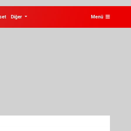
set
Diğer
Menü