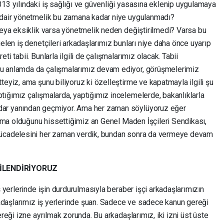
13 yılındaki iş sağlığı ve güvenliği yasasına eklenip uygulamaya
a dair yönetmelik bu zamana kadar niye uygulanmadı?
 veya eksiklik varsa yönetmelik neden değiştirilmedi? Varsa bu
elen iş denetçileri arkadaşlarımız bunları niye daha önce uyarıp
i tabii. Bunlarla ilgili de çalışmalarımız olacak. Tabii
Bu anlamda da çalışmalarımız devam ediyor, görüşmelerimiz
teyiz, ama şunu biliyoruz ki özelleştirme ve kapatmayla ilgili şu
tığımız çalışmalarda, yaptığımız incelemelerde, bakanlıklarla
dar yanından geçmiyor. Ama her zaman söylüyoruz eğer
lışma olduğunu hissettiğimiz an Genel Maden İşçileri Sendikası,
 mücadelesini her zaman verdik, bundan sonra da vermeye devam
GİLENDİRİYORUZ
ş yerlerinde işin durdurulmasıyla beraber işçi arkadaşlarımızın
rkadaşlarımız iş yerlerinde şuan. Sadece ve sadece kanun gereği
ereği izne ayrılmak zorunda. Bu arkadaşlarımız, iki izni üst üste