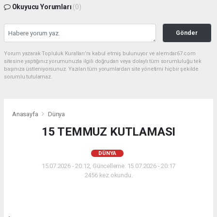
Okuyucu Yorumları
(0)
Gönder
Yorum yazarak Topluluk Kuralları’nı kabul etmiş bulunuyor ve alemdar67.com
sitesine yaptığınız yorumunuzla ilgili doğrudan veya dolaylı tüm sorumluluğu tek
başınıza üstleniyorsunuz. Yazılan tüm yorumlardan site yönetimi hiçbir şekilde
sorumlu tutulamaz.
Anasayfa
Dünya
15 TEMMUZ KUTLAMASI
DÜNYA
15.07.2026 - 20:12, Güncelleme: 15.07.2026 - 20:17
2456 kez okundu.
.