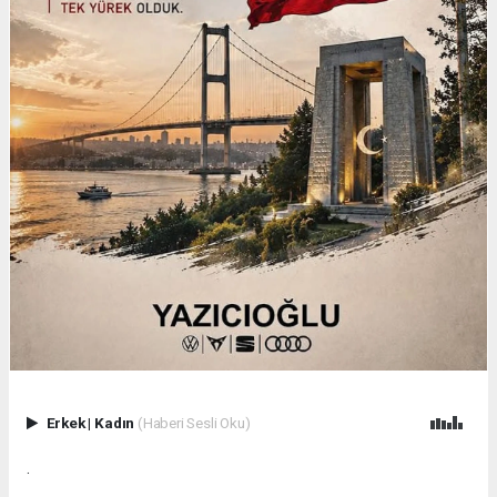
Erkek
|
Kadın
(Haberi Sesli Oku)
.