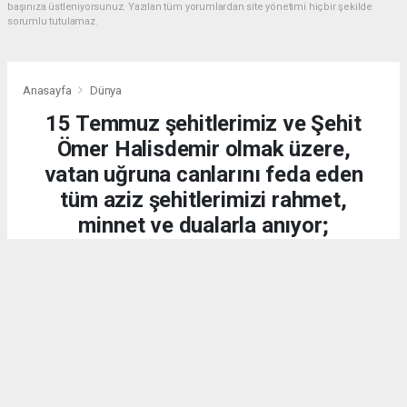
başınıza üstleniyorsunuz. Yazılan tüm yorumlardan site yönetimi hiçbir şekilde
sorumlu tutulamaz.
Anasayfa
Dünya
15 Temmuz şehitlerimiz ve Şehit
Ömer Halisdemir olmak üzere,
vatan uğruna canlarını feda eden
tüm aziz şehitlerimizi rahmet,
minnet ve dualarla anıyor;
kahraman gazilerimize
şükranlarımızı sunuyoruz.
DÜNYA
15.07.2026 - 20:21, Güncelleme: 15.07.2026 - 20:34
2176 kez okundu.