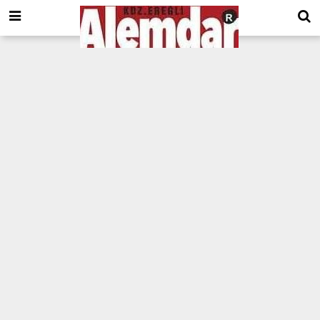
google.com, pub-8201930440372555, DIRECT, f08c47fec0942fa0