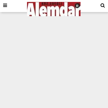
google.com, pub-8201930440372555, DIRECT, f08c47fec0942fa0