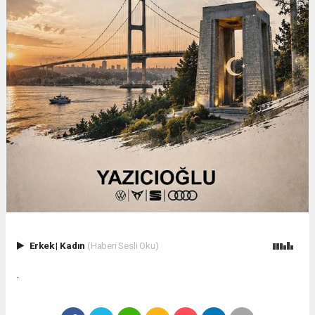
Erkek
|
Kadın
(Haberi Sesli Oku)
.