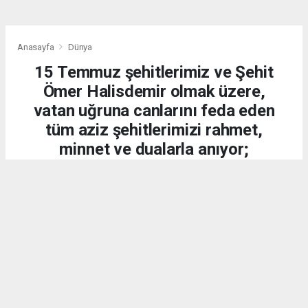
Anasayfa
Dünya
15 Temmuz şehitlerimiz ve Şehit
Ömer Halisdemir olmak üzere,
vatan uğruna canlarını feda eden
tüm aziz şehitlerimizi rahmet,
minnet ve dualarla anıyor;
kahraman gazilerimize
şükranlarımızı sunuyoruz.
DÜNYA
15.07.2026 - 20:21, Güncelleme: 15.07.2026 - 20:34
2282 kez okundu.
15 Temmuz 2016 gecesi, aziz milletimiz;