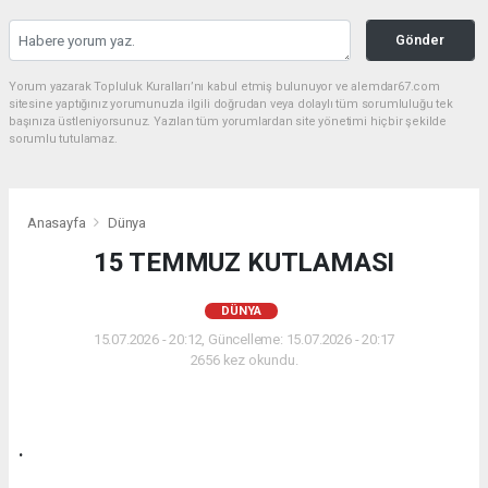
Gönder
Yorum yazarak Topluluk Kuralları’nı kabul etmiş bulunuyor ve alemdar67.com
sitesine yaptığınız yorumunuzla ilgili doğrudan veya dolaylı tüm sorumluluğu tek
başınıza üstleniyorsunuz. Yazılan tüm yorumlardan site yönetimi hiçbir şekilde
sorumlu tutulamaz.
Anasayfa
Dünya
15 TEMMUZ KUTLAMASI
DÜNYA
15.07.2026 - 20:12, Güncelleme: 15.07.2026 - 20:17
2656 kez okundu.
.