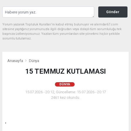
Gönder
Yorum yazarak Topluluk Kuralları’nı kabul etmiş bulunuyor ve alemdar67.com
sitesine yaptığınız yorumunuzla ilgili doğrudan veya dolaylı tüm sorumluluğu tek
başınıza üstleniyorsunuz. Yazılan tüm yorumlardan site yönetimi hiçbir şekilde
sorumlu tutulamaz.
Anasayfa
Dünya
15 TEMMUZ KUTLAMASI
DÜNYA
15.07.2026 - 20:12, Güncelleme: 15.07.2026 - 20:17
2461 kez okundu.
.