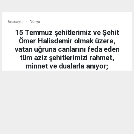
Anasayfa
Dünya
15 Temmuz şehitlerimiz ve Şehit
Ömer Halisdemir olmak üzere,
vatan uğruna canlarını feda eden
tüm aziz şehitlerimizi rahmet,
minnet ve dualarla anıyor;
kahraman gazilerimize
şükranlarımızı sunuyoruz.
DÜNYA
15.07.2026 - 20:21, Güncelleme: 15.07.2026 - 20:34
2179 kez okundu.