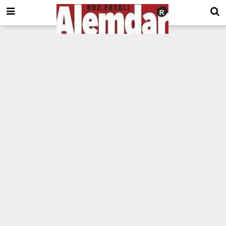
google.com, pub-8201930440372555, DIRECT, f08c47fec0942fa0