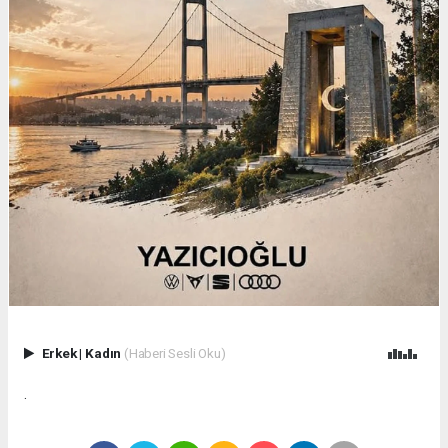
Erkek
|
Kadın
(Haberi Sesli Oku)
.