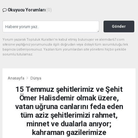
Okuyucu Yorumları
(0)
Gönder
Yorum yazarak Topluluk Kuralları’nı kabul etmiş bulunuyor ve alemdar67.com
sitesine yaptığınız yorumunuzla ilgili doğrudan veya dolaylı tüm sorumluluğu tek
başınıza üstleniyorsunuz. Yazılan tüm yorumlardan site yönetimi hiçbir şekilde
sorumlu tutulamaz.
Anasayfa
Dünya
15 Temmuz şehitlerimiz ve Şehit
Ömer Halisdemir olmak üzere,
vatan uğruna canlarını feda eden
tüm aziz şehitlerimizi rahmet,
minnet ve dualarla anıyor;
kahraman gazilerimize