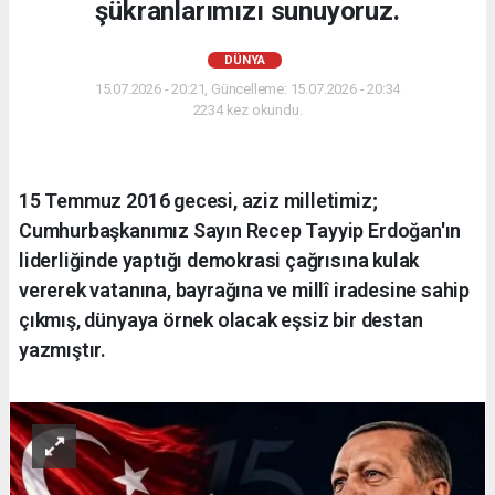
şükranlarımızı sunuyoruz.
DÜNYA
15.07.2026 - 20:21, Güncelleme: 15.07.2026 - 20:34
2234 kez okundu.
15 Temmuz 2016 gecesi, aziz milletimiz;
Cumhurbaşkanımız Sayın Recep Tayyip Erdoğan'ın
liderliğinde yaptığı demokrasi çağrısına kulak
vererek vatanına, bayrağına ve millî iradesine sahip
çıkmış, dünyaya örnek olacak eşsiz bir destan
yazmıştır.