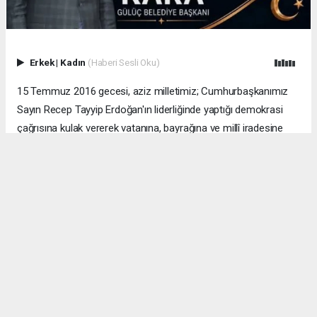
Erkek
|
Kadın
(Haberi Sesli Oku)
15 Temmuz 2016 gecesi, aziz milletimiz; Cumhurbaşkanımız
Sayın Recep Tayyip Erdoğan'ın liderliğinde yaptığı demokrasi
çağrısına kulak vererek vatanına, bayrağına ve millî iradesine
sahip çıkmış, dünyaya örnek olacak eşsiz bir destan yazmıştır.
O karanlık gecede milletimizin cesareti, birlik ve beraberlik ruhu,
ülkemizin geleceğine yön vermiş; hain darbe girişimi,
milletimizin sarsılmaz iradesi karşısında bertaraf edilmiştir. Bu
destanın unutulmaz kahramanlarından Şehit Astsubay Kıdemli
Başçavuş Ömer Halisdemir, gösterdiği üstün cesaret ve
fedakârlıkla Türk milletinin gönlünde daima yaşayacak bir
kahraman olarak tarihe adını altın harflerle yazdırmıştır.
Bugün bizlere düşen görev; 15 Temmuz ruhunu yaşatmak, birlik
ve beraberliğimizi korumak, şehitlerimizin emanetine sahip