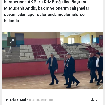
beraberinde AK Parti Kdz.Ereğli İlçe Başkanı
M.Mücahit Andiç, bakım ve onarım çalışmaları
devam eden spor salonunda incelemelerde
bulundu.
Erkek
|
Kadın
(Haberi Sesli Oku)