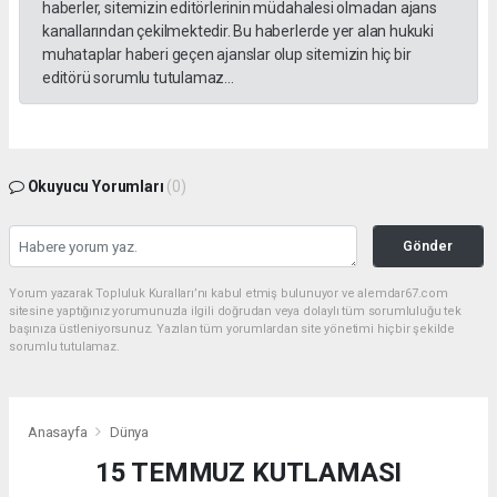
haberler, sitemizin editörlerinin müdahalesi olmadan ajans
kanallarından çekilmektedir. Bu haberlerde yer alan hukuki
muhataplar haberi geçen ajanslar olup sitemizin hiç bir
editörü sorumlu tutulamaz...
Okuyucu Yorumları
(0)
Gönder
Yorum yazarak Topluluk Kuralları’nı kabul etmiş bulunuyor ve alemdar67.com
sitesine yaptığınız yorumunuzla ilgili doğrudan veya dolaylı tüm sorumluluğu tek
başınıza üstleniyorsunuz. Yazılan tüm yorumlardan site yönetimi hiçbir şekilde
sorumlu tutulamaz.
Anasayfa
Dünya
15 TEMMUZ KUTLAMASI