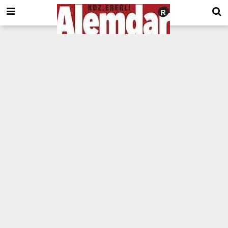
google.com, pub-8201930440372555, DIRECT, f08c47fec0942fa0