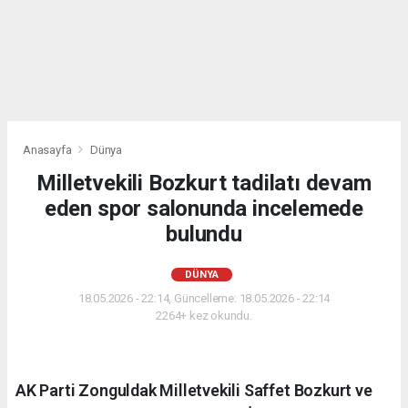
Anasayfa
Dünya
Milletvekili Bozkurt tadilatı devam
eden spor salonunda incelemede
bulundu
DÜNYA
18.05.2026 - 22:14, Güncelleme: 18.05.2026 - 22:14
2264+ kez okundu.
AK Parti Zonguldak Milletvekili Saffet Bozkurt ve