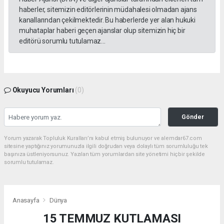
haberler, sitemizin editörlerinin müdahalesi olmadan ajans
kanallarından çekilmektedir. Bu haberlerde yer alan hukuki
muhataplar haberi geçen ajanslar olup sitemizin hiç bir
editörü sorumlu tutulamaz...
Okuyucu Yorumları
(0)
Gönder
Yorum yazarak Topluluk Kuralları’nı kabul etmiş bulunuyor ve alemdar67.com
sitesine yaptığınız yorumunuzla ilgili doğrudan veya dolaylı tüm sorumluluğu tek
başınıza üstleniyorsunuz. Yazılan tüm yorumlardan site yönetimi hiçbir şekilde
sorumlu tutulamaz.
Anasayfa
Dünya
15 TEMMUZ KUTLAMASI