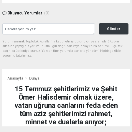
Okuyucu Yorumları
(0)
Gönder
Yorum yazarak Topluluk Kuralları’nı kabul etmiş bulunuyor ve alemdar67.com
sitesine yaptığınız yorumunuzla ilgili doğrudan veya dolaylı tüm sorumluluğu tek
başınıza üstleniyorsunuz. Yazılan tüm yorumlardan site yönetimi hiçbir şekilde
sorumlu tutulamaz.
Anasayfa
Dünya
15 Temmuz şehitlerimiz ve Şehit
Ömer Halisdemir olmak üzere,
vatan uğruna canlarını feda eden
tüm aziz şehitlerimizi rahmet,
minnet ve dualarla anıyor;
kahraman gazilerimize