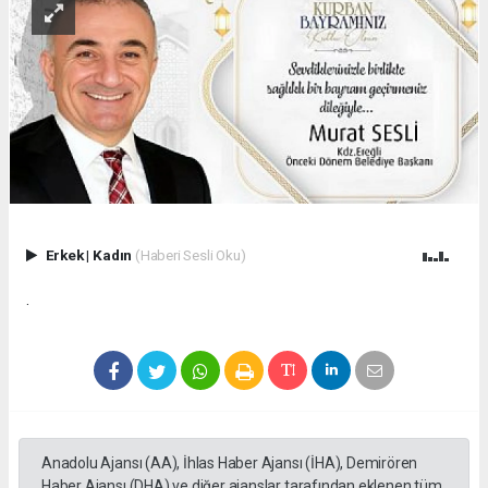
Erkek
|
Kadın
(Haberi Sesli Oku)
.
Anadolu Ajansı (AA), İhlas Haber Ajansı (İHA), Demirören
Haber Ajansı (DHA) ve diğer ajanslar tarafından eklenen tüm