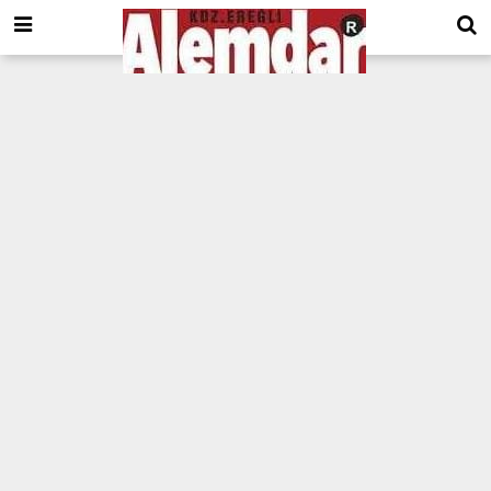
google.com, pub-8201930440372555, DIRECT, f08c47fec0942fa0