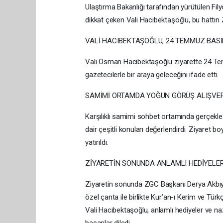
Ulaştırma Bakanlığı tarafından yürütülen Fil
dikkat çeken Vali Hacıbektaşoğlu, bu hattın Z
VALİ HACIBEKTAŞOĞLU, 24 TEMMUZ BAS
Vali Osman Hacıbektaşoğlu ziyarette 24 Te
gazetecilerle bir araya geleceğini ifade etti.
SAMİMİ ORTAMDA YOĞUN GÖRÜŞ ALIŞVERİ
Karşılıklı samimi sohbet ortamında gerçekl
dair çeşitli konuları değerlendirdi. Ziyare
yatırıldı.
ZİYARETİN SONUNDA ANLAMLI HEDİYELER
Ziyaretin sonunda ZGC Başkanı Derya Akbıyık
özel çanta ile birlikte Kur’an-ı Kerim ve Türkç
Vali Hacıbektaşoğlu, anlamlı hediyeler ve nazi