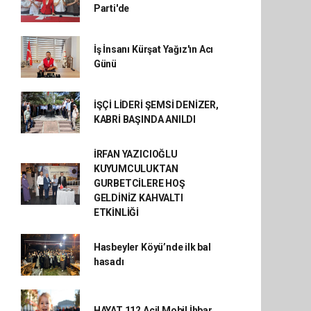
Parti'de
İş İnsanı Kürşat Yağız'ın Acı
Günü
İŞÇİ LİDERİ ŞEMSİ DENİZER,
KABRİ BAŞINDA ANILDI
İRFAN YAZICIOĞLU
KUYUMCULUKTAN
GURBETCİLERE HOŞ
GELDİNİZ KAHVALTI
ETKİNLİĞİ
Hasbeyler Köyü’nde ilk bal
hasadı
HAYAT 112 Acil Mobil İhbar