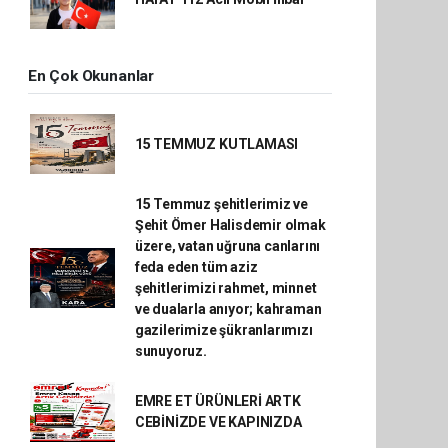
En Çok Okunanlar
15 TEMMUZ KUTLAMASI
15 Temmuz şehitlerimiz ve
Şehit Ömer Halisdemir olmak
üzere, vatan uğruna canlarını
feda eden tüm aziz
şehitlerimizi rahmet, minnet
ve dualarla anıyor; kahraman
gazilerimize şükranlarımızı
sunuyoruz.
EMRE ET ÜRÜNLERİ ARTK
CEBİNİZDE VE KAPINIZDA