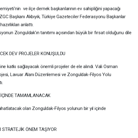
yeti'nin ve ilçe dernek başkanlarının ev sahipliğini yapacağı
ZGC Başkanı Akbıyık, Türkiye Gazeteciler Federasyonu Başkanlar
zırlıkları anlattı.
yonun Zonguldak’ın tanıtımı açısından büyük bir fırsat olduğunu dile
ECEK DEV PROJELER KONUŞULDU
ne katkı sağlayacak önemli projeler de ele alındı. Vali Osman
jesi, Lavuar Alanı Düzenlemesi ve Zonguldak-Filyos Yolu
ı.
IL İÇİNDE TAMAMLANACAK
ahatlatacak olan Zonguldak-Filyos yolunun bir yıl içinde
I STRATEJİK ÖNEM TAŞIYOR