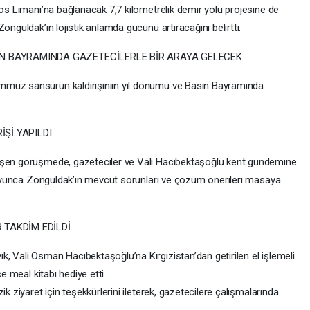
yos Limanı’na bağlanacak 7,7 kilometrelik demir yolu projesine de
onguldak’ın lojistik anlamda gücünü artıracağını belirtti.
IN BAYRAMINDA GAZETECİLERLE BİR ARAYA GELECEK
mmuz sansürün kaldırışınıın yıl dönümü ve Basın Bayramında
Şİ YAPILDI
eşen görüşmede, gazeteciler ve Vali Hacıbektaşoğlu kent gündemine
t boyunca Zonguldak’ın mevcut sorunları ve çözüm önerileri masaya
 TAKDİM EDİLDİ
, Vali Osman Hacıbektaşoğlu’na Kırgızistan’dan getirilen el işlemeli
e meal kitabı hediye etti.
k ziyaret için teşekkürlerini ileterek, gazetecilere çalışmalarında