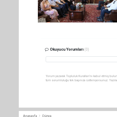
Okuyucu Yorumları
(0)
Yorum yazarak Topluluk Kuralları’nı kabul etmiş bulun
tüm sorumluluğu tek başınıza üstleniyorsunuz. Yazıla
Anasayfa
Dünya