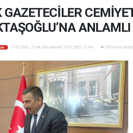
GAZETECİLER CEMİYET
KTAŞOĞLU’NA ANLAMLI 
17.07.2025 - 21:04, Güncelleme: 17.07.2025 - 21:04
5731+ kez okund
ya