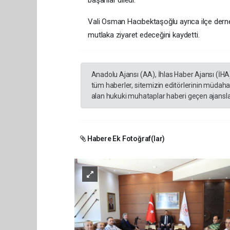
başarılar diledi.
Vali Osman Hacıbektaşoğlu ayrıca ilçe dernek 
mutlaka ziyaret edeceğini kaydetti.
Anadolu Ajansı (AA), İhlas Haber Ajansı (İHA
tüm haberler, sitemizin editörlerinin müdaha
alan hukuki muhataplar haberi geçen ajanslar
Habere Ek Fotoğraf(lar)