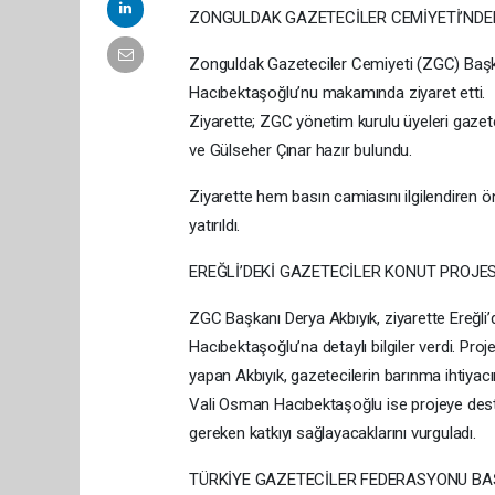
ZONGULDAK GAZETECİLER CEMİYETİ’NDE
Zonguldak Gazeteciler Cemiyeti (ZGC) Başka
Hacıbektaşoğlu’nu makamında ziyaret etti.
Ziyarette; ZGC yönetim kurulu üyeleri gaz
ve Gülseher Çınar hazır bulundu.
Ziyarette hem basın camiasını ilgilendiren
yatırıldı.
EREĞLİ’DEKİ GAZETECİLER KONUT PROJE
ZGC Başkanı Derya Akbıyık, ziyarette Ereğli’
Hacıbektaşoğlu’na detaylı bilgiler verdi. Pr
yapan Akbıyık, gazetecilerin barınma ihtiyacın
Vali Osman Hacıbektaşoğlu ise projeye destek
gereken katkıyı sağlayacaklarını vurguladı.
TÜRKİYE GAZETECİLER FEDERASYONU B