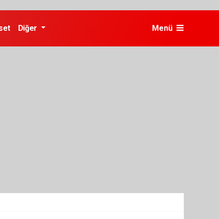
set
Diğer
Menü