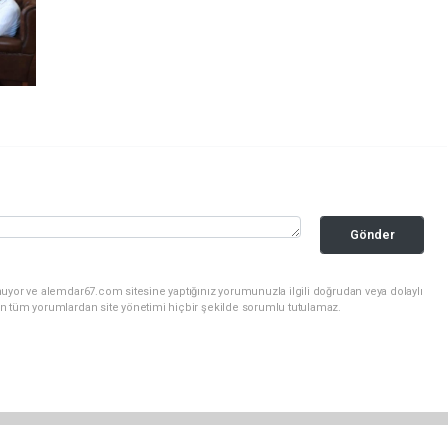
Gönder
uyor ve alemdar67.com sitesine yaptığınız yorumunuzla ilgili doğrudan veya dolaylı
n tüm yorumlardan site yönetimi hiçbir şekilde sorumlu tutulamaz.