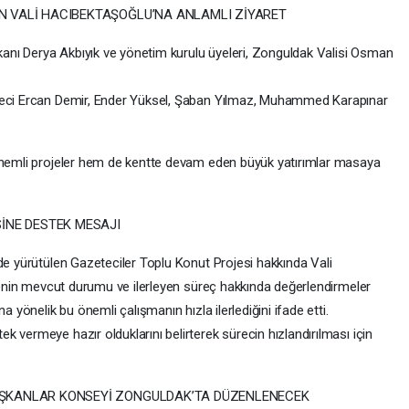
N VALİ HACIBEKTAŞOĞLU’NA ANLAMLI ZİYARET
nı Derya Akbıyık ve yönetim kurulu üyeleri, Zonguldak Valisi Osman
eteci Ercan Demir, Ender Yüksel, Şaban Yılmaz, Muhammed Karapınar
 önemli projeler hem de kentte devam eden büyük yatırımlar masaya
SİNE DESTEK MESAJI
de yürütülen Gazeteciler Toplu Konut Projesi hakkında Vali
ojenin mevcut durumu ve ilerleyen süreç hakkında değerlendirmeler
a yönelik bu önemli çalışmanın hızla ilerlediğini ifade etti.
 vermeye hazır olduklarını belirterek sürecin hızlandırılması için
AŞKANLAR KONSEYİ ZONGULDAK’TA DÜZENLENECEK