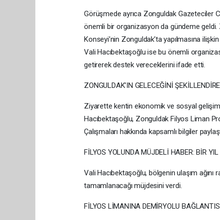
Görüşmede ayrıca Zonguldak Gazeteciler Cemi
önemli bir organizasyon da gündeme geldi. 
Konseyi’nin Zonguldak’ta yapılmasına ilişkin ha
Vali Hacıbektaşoğlu ise bu önemli organizas
getirerek destek vereceklerini ifade etti.
ZONGULDAK’IN GELECEĞİNİ ŞEKİLLENDİR
Ziyarette kentin ekonomik ve sosyal gelişimi
Hacıbektaşoğlu, Zonguldak Filyos Liman Pro
Çalışmaları hakkında kapsamlı bilgiler paylaşt
FİLYOS YOLUNDA MÜJDELİ HABER: BİR Y
Vali Hacıbektaşoğlu, bölgenin ulaşım ağını r
tamamlanacağı müjdesini verdi.
FİLYOS LİMANINA DEMİRYOLU BAĞLANTIS