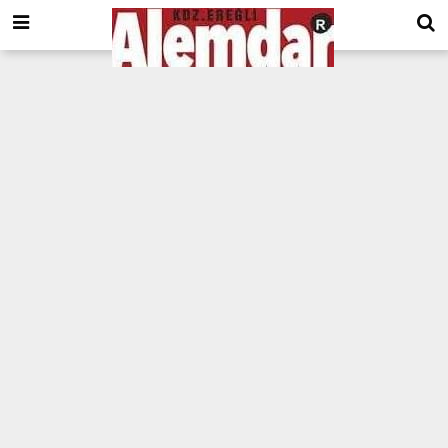
google.com, pub-8201930440372555, DIRECT, f08c47fec0942fa0