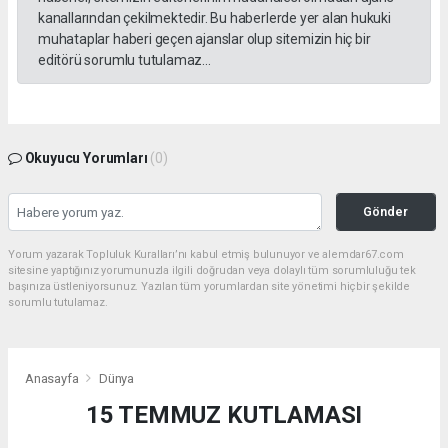
kanallarından çekilmektedir. Bu haberlerde yer alan hukuki
muhataplar haberi geçen ajanslar olup sitemizin hiç bir
editörü sorumlu tutulamaz...
Okuyucu Yorumları
(0)
Gönder
Yorum yazarak Topluluk Kuralları’nı kabul etmiş bulunuyor ve alemdar67.com
sitesine yaptığınız yorumunuzla ilgili doğrudan veya dolaylı tüm sorumluluğu tek
başınıza üstleniyorsunuz. Yazılan tüm yorumlardan site yönetimi hiçbir şekilde
sorumlu tutulamaz.
Anasayfa
Dünya
15 TEMMUZ KUTLAMASI