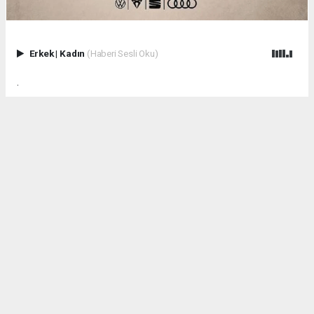
Erkek
|
Kadın
(Haberi Sesli Oku)
.
Anadolu Ajansı (AA), İhlas Haber Ajansı (İHA), Demirören
Haber Ajansı (DHA) ve diğer ajanslar tarafından eklenen tüm
haberler, sitemizin editörlerinin müdahalesi olmadan ajans
kanallarından çekilmektedir. Bu haberlerde yer alan hukuki
muhataplar haberi geçen ajanslar olup sitemizin hiç bir
editörü sorumlu tutulamaz...