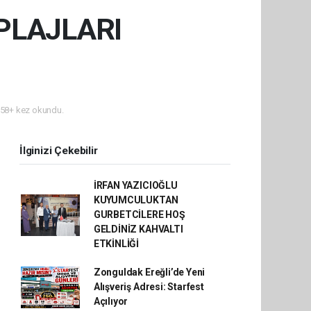
 PLAJLARI
58+ kez okundu.
İlginizi Çekebilir
İRFAN YAZICIOĞLU
KUYUMCULUKTAN
GURBETCİLERE HOŞ
GELDİNİZ KAHVALTI
ETKİNLİĞİ
Zonguldak Ereğli’de Yeni
Alışveriş Adresi: Starfest
Açılıyor