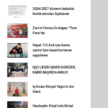
2026/2027 dönemi kabuklu
fındık alımları Açıklandı
Zerrin Yılmaz Erdoğan: "Yeni
Parti'de
Hayat 112 Acil için kamu
spotu! İşte hayat kurtaran
uygulama
İŞÇİ LİDERİ ŞEMSİ DENİZER,
KABRİ BAŞINDA ANILDI
İş İnsanı Kürşat Yağız'ın Acı
Günü
Hasbeyler Köyü’nde ilk bal