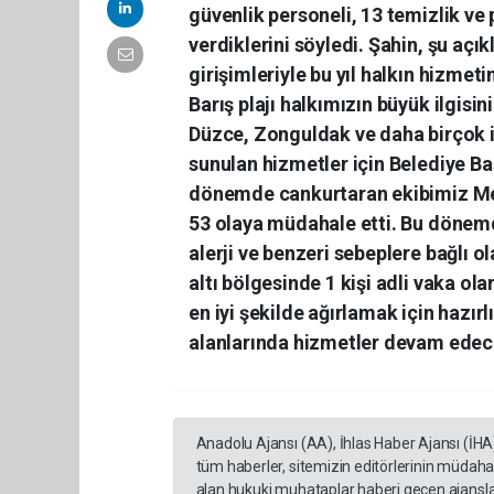
güvenlik personeli, 13 temizlik ve p
verdiklerini söyledi. Şahin, şu açık
girişimleriyle bu yıl halkın hizmeti
Barış plajı halkımızın büyük ilgis
Düzce, Zonguldak ve daha birçok il
sunulan hizmetler için Belediye Baş
dönemde cankurtaran ekibimiz Merv
53 olaya müdahale etti. Bu dönem
alerji ve benzeri sebeplere bağlı o
altı bölgesinde 1 kişi adli vaka o
en iyi şekilde ağırlamak için hazır
alanlarında hizmetler devam edec
Anadolu Ajansı (AA), İhlas Haber Ajansı (İHA
tüm haberler, sitemizin editörlerinin müdaha
alan hukuki muhataplar haberi geçen ajanslar