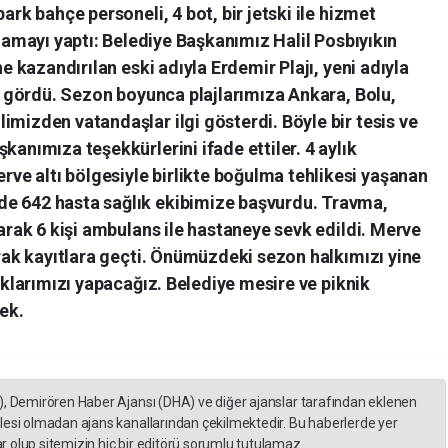
ark bahçe personeli, 4 bot, bir jetski ile hizmet
lamayı yaptı: Belediye Başkanımız Halil Posbıyıkın
ne kazandırılan eski adıyla Erdemir Plajı, yeni adıyla
ini gördü. Sezon boyunca plajlarımıza Ankara, Bolu,
imizden vatandaşlar ilgi gösterdi. Böyle bir tesis ve
kanımıza teşekkürlerini ifade ettiler. 4 aylık
e altı bölgesiyle birlikte boğulma tehlikesi yaşanan
de 642 hasta sağlık ekibimize başvurdu. Travma,
larak 6 kişi ambulans ile hastaneye sevk edildi. Merve
larak kayıtlara geçti. Önümüzdeki sezon halkımızı yine
lıklarımızı yapacağız. Belediye mesire ve piknik
ek.
), Demirören Haber Ajansı (DHA) ve diğer ajanslar tarafından eklenen
lesi olmadan ajans kanallarından çekilmektedir. Bu haberlerde yer
 olup sitemizin hiç bir editörü sorumlu tutulamaz...