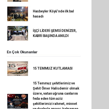
Hasbeyler Köyü’nde ilk bal
hasadı
İŞÇİ LİDERİ ŞEMSİ DENİZER,
KABRİ BAŞINDA ANILDI
En Çok Okunanlar
15 TEMMUZ KUTLAMASI
15 Temmuz şehitlerimiz ve
Şehit Ömer Halisdemir olmak
üzere, vatan uğruna canlarını
feda eden tüm aziz
şehitlerimizi rahmet, minnet
ve dualarla anıyor; kahraman