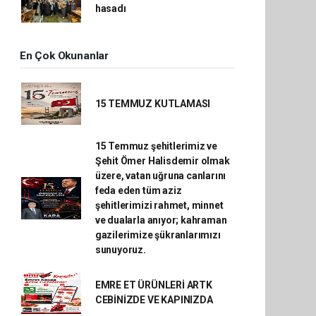
hasadı
En Çok Okunanlar
15 TEMMUZ KUTLAMASI
15 Temmuz şehitlerimiz ve
Şehit Ömer Halisdemir olmak
üzere, vatan uğruna canlarını
feda eden tüm aziz
şehitlerimizi rahmet, minnet
ve dualarla anıyor; kahraman
gazilerimize şükranlarımızı
sunuyoruz.
EMRE ET ÜRÜNLERİ ARTK
CEBİNİZDE VE KAPINIZDA