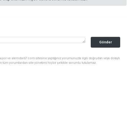
Gönder
uyor ve alemdar67.com sitesine yaptığınız yorumunuzla ilgili doğrudan veya dolaylı
n tüm yorumlardan site yönetimi hiçbir şekilde sorumlu tutulamaz.