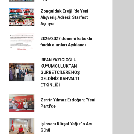
Zonguldak Ereğli’de Yeni
Alışveriş Adresi: Starfest
Açılıyor
2026/2027 dönemi kabuklu
fındık alımları Açıklandı
İRFAN YAZICIOĞLU
KUYUMCULUKTAN
GURBETCİLERE HOŞ
GELDİNİZ KAHVALTI
ETKİNLİĞİ
Zerrin Yılmaz Erdoğan: "Yeni
Parti'de
İş İnsanı Kürşat Yağız'ın Acı
Günü