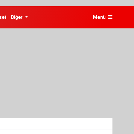
set
Diğer
Menü