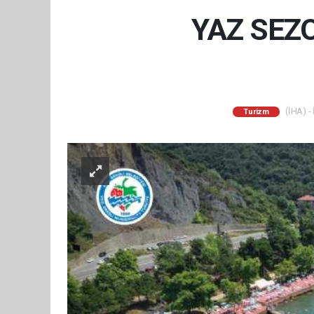
YAZ SEZO
(İHA) - 
Turizm