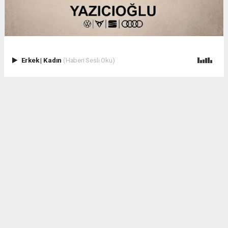
Erkek
|
Kadın
(Haberi Sesli Oku)
.
Anadolu Ajansı (AA), İhlas Haber Ajansı (İHA), Demirören
Haber Ajansı (DHA) ve diğer ajanslar tarafından eklenen tüm
haberler, sitemizin editörlerinin müdahalesi olmadan ajans
kanallarından çekilmektedir. Bu haberlerde yer alan hukuki
muhataplar haberi geçen ajanslar olup sitemizin hiç bir
editörü sorumlu tutulamaz...