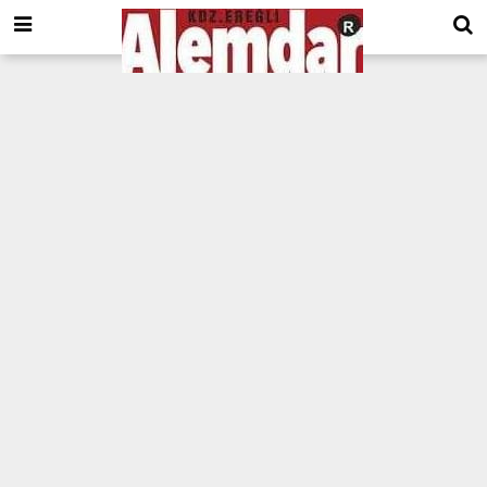
google.com, pub-8201930440372555, DIRECT, f08c47fec0942fa0