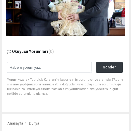
Okuyucu Yorumları
(0)
Gönder
Yorum yazarak Topluluk Kuralları’nı kabul etmiş bulunuyor ve alemdar67.com
sitesine yaptığınız yorumunuzla ilgili doğrudan veya dolaylı tüm sorumluluğu
tek başınıza üstleniyorsunuz. Yazılan tüm yorumlardan site yönetimi hiçbir
şekilde sorumlu tutulamaz.
Anasayfa
Dünya