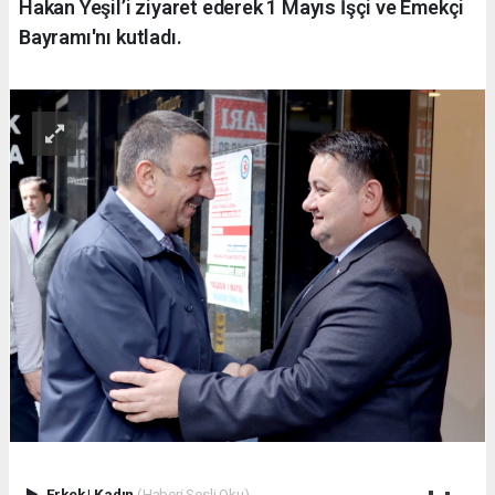
Hakan Yeşil’i ziyaret ederek 1 Mayıs İşçi ve Emekçi
Bayramı'nı kutladı.
Erkek
|
Kadın
(Haberi Sesli Oku)