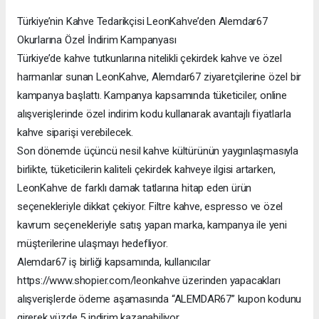
Türkiye’nin Kahve Tedarikçisi LeonKahve’den Alemdar67
Okurlarına Özel İndirim Kampanyası
Türkiye’de kahve tutkunlarına nitelikli çekirdek kahve ve özel
harmanlar sunan LeonKahve, Alemdar67 ziyaretçilerine özel bir
kampanya başlattı. Kampanya kapsamında tüketiciler, online
alışverişlerinde özel indirim kodu kullanarak avantajlı fiyatlarla
kahve siparişi verebilecek.
Son dönemde üçüncü nesil kahve kültürünün yaygınlaşmasıyla
birlikte, tüketicilerin kaliteli çekirdek kahveye ilgisi artarken,
LeonKahve de farklı damak tatlarına hitap eden ürün
seçenekleriyle dikkat çekiyor. Filtre kahve, espresso ve özel
kavrum seçenekleriyle satış yapan marka, kampanya ile yeni
müşterilerine ulaşmayı hedefliyor.
Alemdar67 iş birliği kapsamında, kullanıcılar
https://www.shopier.com/leonkahve üzerinden yapacakları
alışverişlerde ödeme aşamasında “ALEMDAR67” kupon kodunu
girerek yüzde 5 indirim kazanabiliyor.