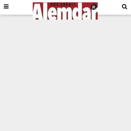
google.com, pub-8201930440372555, DIRECT, f08c47fec0942fa0