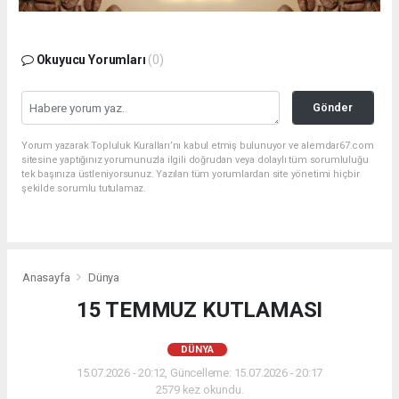
Okuyucu Yorumları
(0)
Gönder
Yorum yazarak Topluluk Kuralları’nı kabul etmiş bulunuyor ve alemdar67.com
sitesine yaptığınız yorumunuzla ilgili doğrudan veya dolaylı tüm sorumluluğu
tek başınıza üstleniyorsunuz. Yazılan tüm yorumlardan site yönetimi hiçbir
şekilde sorumlu tutulamaz.
Anasayfa
Dünya
15 TEMMUZ KUTLAMASI
DÜNYA
15.07.2026 - 20:12, Güncelleme: 15.07.2026 - 20:17
2579 kez okundu.