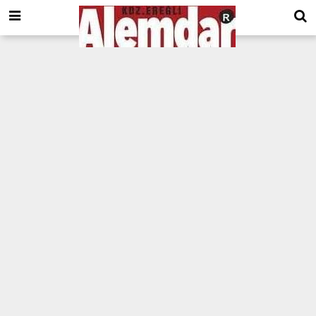
google.com, pub-8201930440372555, DIRECT, f08c47fec0942fa0