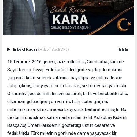
Erkek
|
Kadın
(Haberi Sesli Oku)
15 Temmuz 2016 gecesi, aziz milletimiz; Cumhurbaşkanımız
Sayın Recep Tayyip Erdoğan'ın liderliğinde yaptığı demokrasi
çağrısına kulak vererek vatanına, bayrağına ve millî iradesine
sahip çıkmış, dünyaya örnek olacak eşsiz bir destan yazmıştır.
O karanlık gecede milletimizin cesareti, birlik ve beraberlik ruhu,
ülkemizin geleceğine yön vermiş; hain darbe girişimi,
milletimizin sarsılmaz iradesi karşısında bertaraf edilmiştir. Bu
destanın unutulmaz kahramanlarından Şehit Astsubay Kıdemli
Başçavuş Ömer Halisdemir, gösterdiği üstün cesaret ve
fedakârlıkla Türk milletinin gönlünde daima yaşayacak bir