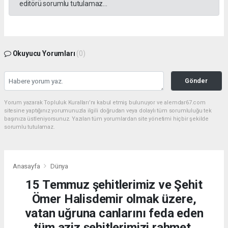
editörü sorumlu tutulamaz...
Okuyucu Yorumları
(0)
Gönder
Yorum yazarak Topluluk Kuralları’nı kabul etmiş bulunuyor ve alemdar67.com
sitesine yaptığınız yorumunuzla ilgili doğrudan veya dolaylı tüm sorumluluğu tek
başınıza üstleniyorsunuz. Yazılan tüm yorumlardan site yönetimi hiçbir şekilde
sorumlu tutulamaz.
Anasayfa
Dünya
15 Temmuz şehitlerimiz ve Şehit
Ömer Halisdemir olmak üzere,
vatan uğruna canlarını feda eden
tüm aziz şehitlerimizi rahmet,