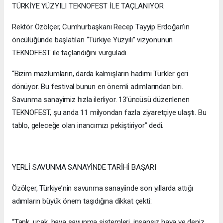
TÜRKİYE YÜZYILI TEKNOFEST İLE TAÇLANIYOR
Rektör Özölçer, Cumhurbaşkanı Recep Tayyip Erdoğan’ın
öncülüğünde başlatılan “Türkiye Yüzyılı” vizyonunun
TEKNOFEST ile taçlandığını vurguladı.
“Bizim mazlumların, darda kalmışların hadimi Türkler geri
dönüyor. Bu festival bunun en önemli adımlarından biri.
Savunma sanayimiz hızla ilerliyor. 13’üncüsü düzenlenen
TEKNOFEST, şu anda 11 milyondan fazla ziyaretçiye ulaştı. Bu
tablo, geleceğe olan inancımızı pekiştiriyor” dedi.
YERLİ SAVUNMA SANAYİNDE TARİHİ BAŞARI
Özölçer, Türkiye’nin savunma sanayiinde son yıllarda attığı
adımların büyük önem taşıdığına dikkat çekti:
“Tank, uçak, hava savunma sistemleri, insansız hava ve deniz