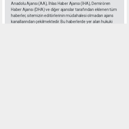
Anadolu Ajansı (AA), İhlas Haber Ajansı (İHA), Demirören
Haber Ajansı (DHA) ve diğer ajanslar tarafından eklenen tüm
haberler, sitemizin editörlerinin müdahalesi olmadan ajans
kanallarından çekilmektedir. Bu haberlerde yer alan hukuki
muhataplar haberi geçen ajanslar olup sitemizin hiç bir
editörü sorumlu tutulamaz...
Okuyucu Yorumları
(0)
Gönder
Yorum yazarak Topluluk Kuralları’nı kabul etmiş bulunuyor ve alemdar67.com
sitesine yaptığınız yorumunuzla ilgili doğrudan veya dolaylı tüm sorumluluğu tek
başınıza üstleniyorsunuz. Yazılan tüm yorumlardan site yönetimi hiçbir şekilde
sorumlu tutulamaz.