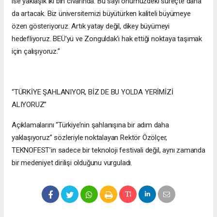
ise yaklaşık iki bin civarında. Bu sayı önümüzdeki süreçte daha
da artacak. Biz üniversitemizi büyütürken kaliteli büyümeye
özen gösteriyoruz. Artık yatay değil, dikey büyümeyi
hedefliyoruz. BEÜ’yü ve Zonguldak’ı hak ettiği noktaya taşımak
için çalışıyoruz.”
“TÜRKİYE ŞAHLANIYOR, BİZ DE BU YOLDA YERİMİZİ
ALIYORUZ”
Açıklamalarını “Türkiye’nin şahlanışına bir adım daha
yaklaşıyoruz” sözleriyle noktalayan Rektör Özölçer,
TEKNOFEST’in sadece bir teknoloji festivali değil, aynı zamanda
bir medeniyet dirilişi olduğunu vurguladı.