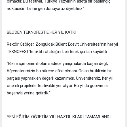
olmaktır. Bu festival, ‘Türkiye Yüzyılı’nın adeta bir başlangıç
noktasıdır. Tarihe geri dönüyoruz diyebiliriz.”
BEÜ’DEN TEKNOFEST’E HER YIL KATKI
Rektör Özölçer, Zonguldak Bülent Ecevit Üniversitesi’nin her yıl
TEKNOFEST’te aktif rol aldığını belirterek şunları kaydetti:
“Bizim için önemli olan sadece yarışmalarda başarı değil,
öğrencilerimizin bu sürece dâhil olması. Onları bu iklimin bir
parçası yapmak en değerli kazanımdır. Üniversitemiz, her yıl
önemli projelerle festivalde yer alıyor. Bu yıl da görevimizi
başarıyla yerine getirdik.”
YENİ EĞİTİM-ÖĞRETİM YILI HAZIRLIKLARI TAMAMLANDI