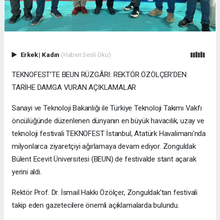
Erkek
|
Kadın
(Haberi Sesli Oku)
TEKNOFEST’TE BEUN RÜZGÂRI: REKTÖR ÖZÖLÇER’DEN
TARİHE DAMGA VURAN AÇIKLAMALAR
Sanayi ve Teknoloji Bakanlığı ile Türkiye Teknoloji Takımı Vakfı
öncülüğünde düzenlenen dünyanın en büyük havacılık, uzay ve
teknoloji festivali TEKNOFEST İstanbul, Atatürk Havalimanı’nda
milyonlarca ziyaretçiyi ağırlamaya devam ediyor. Zonguldak
Bülent Ecevit Üniversitesi (BEUN) de festivalde stant açarak
yerini aldı.
Rektör Prof. Dr. İsmail Hakkı Özölçer, Zonguldak’tan festivali
takip eden gazetecilere önemli açıklamalarda bulundu.