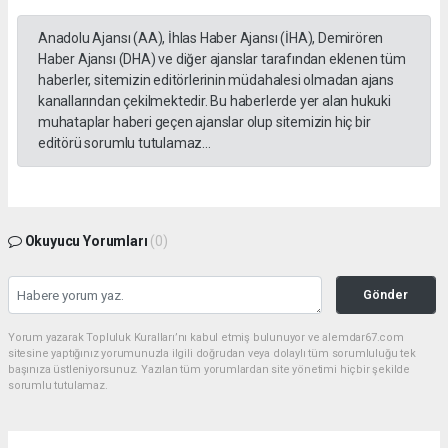
Anadolu Ajansı (AA), İhlas Haber Ajansı (İHA), Demirören
Haber Ajansı (DHA) ve diğer ajanslar tarafından eklenen tüm
haberler, sitemizin editörlerinin müdahalesi olmadan ajans
kanallarından çekilmektedir. Bu haberlerde yer alan hukuki
muhataplar haberi geçen ajanslar olup sitemizin hiç bir
editörü sorumlu tutulamaz...
Okuyucu Yorumları
(0)
Gönder
Yorum yazarak Topluluk Kuralları’nı kabul etmiş bulunuyor ve alemdar67.com
sitesine yaptığınız yorumunuzla ilgili doğrudan veya dolaylı tüm sorumluluğu tek
başınıza üstleniyorsunuz. Yazılan tüm yorumlardan site yönetimi hiçbir şekilde
sorumlu tutulamaz.