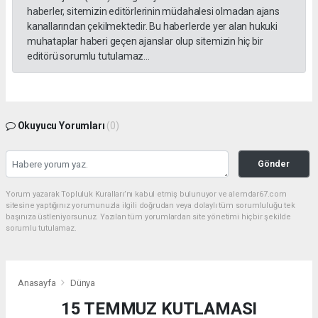
haberler, sitemizin editörlerinin müdahalesi olmadan ajans
kanallarından çekilmektedir. Bu haberlerde yer alan hukuki
muhataplar haberi geçen ajanslar olup sitemizin hiç bir
editörü sorumlu tutulamaz...
Okuyucu Yorumları
(0)
Gönder
Yorum yazarak Topluluk Kuralları’nı kabul etmiş bulunuyor ve alemdar67.com
sitesine yaptığınız yorumunuzla ilgili doğrudan veya dolaylı tüm sorumluluğu tek
başınıza üstleniyorsunuz. Yazılan tüm yorumlardan site yönetimi hiçbir şekilde
sorumlu tutulamaz.
Anasayfa
Dünya
15 TEMMUZ KUTLAMASI