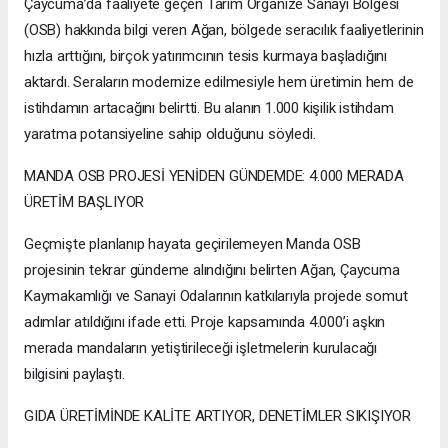
Çaycuma’da faaliyete geçen Tarım Organize Sanayi Bölgesi
(OSB) hakkında bilgi veren Ağan, bölgede seracılık faaliyetlerinin
hızla arttığını, birçok yatırımcının tesis kurmaya başladığını
aktardı. Seraların modernize edilmesiyle hem üretimin hem de
istihdamın artacağını belirtti. Bu alanın 1.000 kişilik istihdam
yaratma potansiyeline sahip olduğunu söyledi.
MANDA OSB PROJESİ YENİDEN GÜNDEMDE: 4.000 MERADA
ÜRETİM BAŞLIYOR
Geçmişte planlanıp hayata geçirilemeyen Manda OSB
projesinin tekrar gündeme alındığını belirten Ağan, Çaycuma
Kaymakamlığı ve Sanayi Odalarının katkılarıyla projede somut
adımlar atıldığını ifade etti. Proje kapsamında 4.000’i aşkın
merada mandaların yetiştirileceği işletmelerin kurulacağı
bilgisini paylaştı.
GIDA ÜRETİMİNDE KALİTE ARTIYOR, DENETİMLER SIKIŞIYOR