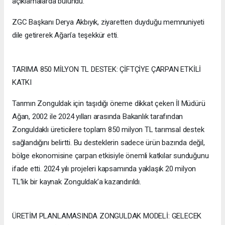
açıklamalarda bulundu.
ZGC Başkanı Derya Akbıyık, ziyaretten duyduğu memnuniyeti
dile getirerek Ağan’a teşekkür etti.
TARIMA 850 MİLYON TL DESTEK: ÇİFTÇİYE ÇARPAN ETKİLİ
KATKI
Tarımın Zonguldak için taşıdığı öneme dikkat çeken İl Müdürü
Ağan, 2002 ile 2024 yılları arasında Bakanlık tarafından
Zonguldaklı üreticilere toplam 850 milyon TL tarımsal destek
sağlandığını belirtti. Bu desteklerin sadece ürün bazında değil,
bölge ekonomisine çarpan etkisiyle önemli katkılar sunduğunu
ifade etti. 2024 yılı projeleri kapsamında yaklaşık 20 milyon
TL’lik bir kaynak Zonguldak’a kazandırıldı.
ÜRETİM PLANLAMASINDA ZONGULDAK MODELİ: GELECEK