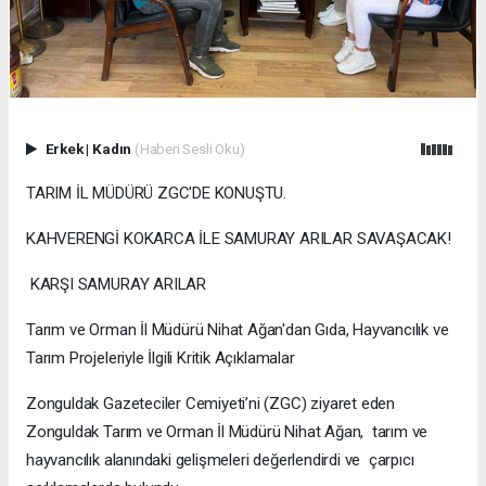
Erkek
|
Kadın
(Haberi Sesli Oku)
TARIM İL MÜDÜRÜ ZGC'DE KONUŞTU.
KAHVERENGİ KOKARCA İLE SAMURAY ARILAR SAVAŞACAK!
KARŞI SAMURAY ARILAR
Tarım ve Orman İl Müdürü Nihat Ağan'dan Gıda, Hayvancılık ve
Tarım Projeleriyle İlgili Kritik Açıklamalar
Zonguldak Gazeteciler Cemiyeti’ni (ZGC) ziyaret eden
Zonguldak Tarım ve Orman İl Müdürü Nihat Ağan, tarım ve
hayvancılık alanındaki gelişmeleri değerlendirdi ve çarpıcı