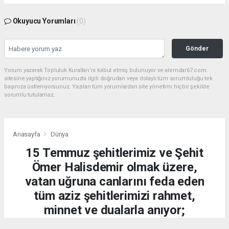
Okuyucu Yorumları
(0)
Gönder
Yorum yazarak Topluluk Kuralları’nı kabul etmiş bulunuyor ve alemdar67.com
sitesine yaptığınız yorumunuzla ilgili doğrudan veya dolaylı tüm sorumluluğu tek
başınıza üstleniyorsunuz. Yazılan tüm yorumlardan site yönetimi hiçbir şekilde
sorumlu tutulamaz.
Anasayfa
Dünya
15 Temmuz şehitlerimiz ve Şehit
Ömer Halisdemir olmak üzere,
vatan uğruna canlarını feda eden
tüm aziz şehitlerimizi rahmet,
minnet ve dualarla anıyor;
kahraman gazilerimize