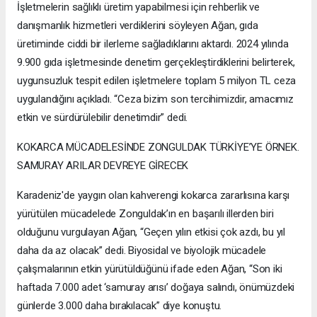
İşletmelerin sağlıklı üretim yapabilmesi için rehberlik ve
danışmanlık hizmetleri verdiklerini söyleyen Ağan, gıda
üretiminde ciddi bir ilerleme sağladıklarını aktardı. 2024 yılında
9.900 gıda işletmesinde denetim gerçekleştirdiklerini belirterek,
uygunsuzluk tespit edilen işletmelere toplam 5 milyon TL ceza
uygulandığını açıkladı. “Ceza bizim son tercihimizdir, amacımız
etkin ve sürdürülebilir denetimdir” dedi.
KOKARCA MÜCADELESİNDE ZONGULDAK TÜRKİYE’YE ÖRNEK.
SAMURAY ARILAR DEVREYE GİRECEK
Karadeniz'de yaygın olan kahverengi kokarca zararlısına karşı
yürütülen mücadelede Zonguldak’ın en başarılı illerden biri
olduğunu vurgulayan Ağan, “Geçen yılın etkisi çok azdı, bu yıl
daha da az olacak” dedi. Biyosidal ve biyolojik mücadele
çalışmalarının etkin yürütüldüğünü ifade eden Ağan, “Son iki
haftada 7.000 adet ‘samuray arısı’ doğaya salındı, önümüzdeki
günlerde 3.000 daha bırakılacak” diye konuştu.