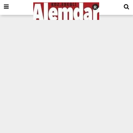
google.com, pub-8201930440372555, DIRECT, f08c47fec0942fa0