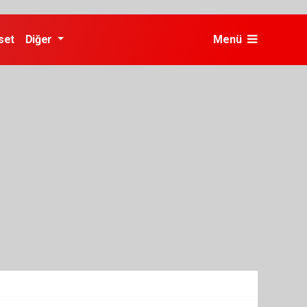
set
Diğer
Menü