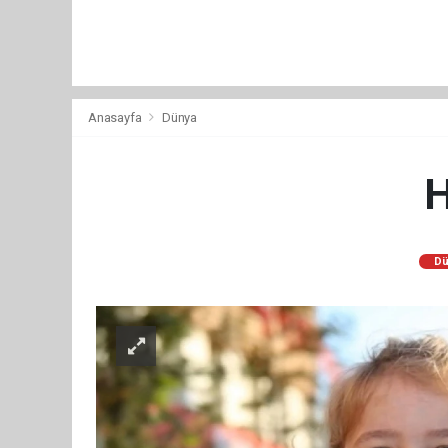
Anasayfa
Dünya
H
Dü