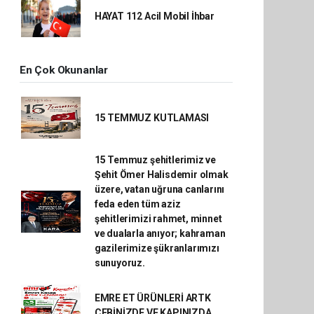
HAYAT 112 Acil Mobil İhbar
En Çok Okunanlar
15 TEMMUZ KUTLAMASI
15 Temmuz şehitlerimiz ve
Şehit Ömer Halisdemir olmak
üzere, vatan uğruna canlarını
feda eden tüm aziz
şehitlerimizi rahmet, minnet
ve dualarla anıyor; kahraman
gazilerimize şükranlarımızı
sunuyoruz.
EMRE ET ÜRÜNLERİ ARTK
CEBİNİZDE VE KAPINIZDA