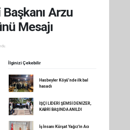
i Başkanı Arzu
ünü Mesajı
ndu.
İlginizi Çekebilir
Hasbeyler Köyü’nde ilk bal
hasadı
İŞÇİ LİDERİ ŞEMSİ DENİZER,
KABRİ BAŞINDA ANILDI
İş İnsanı Kürşat Yağız'ın Acı