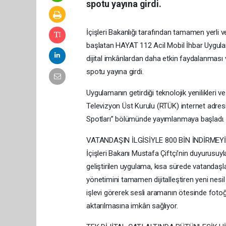
spotu yayına girdi.
İçişleri Bakanlığı tarafından tamamen yerli v
başlatan HAYAT 112 Acil Mobil İhbar Uygulama
dijital imkânlardan daha etkin faydalanması 
spotu yayına girdi.
Uygulamanın getirdiği teknolojik yenilikleri 
Televizyon Üst Kurulu (RTÜK) internet adresi
Spotları” bölümünde yayımlanmaya başladı.
VATANDAŞIN İLGİSİYLE 800 BİN İNDİRMEYİ
İçişleri Bakanı Mustafa Çiftçi’nin duyurusu
geliştirilen uygulama, kısa sürede vatandaşla
yönetimini tamamen dijitalleştiren yeni nesil
işlevi görerek sesli aramanın ötesinde fotoğr
aktarılmasına imkân sağlıyor.