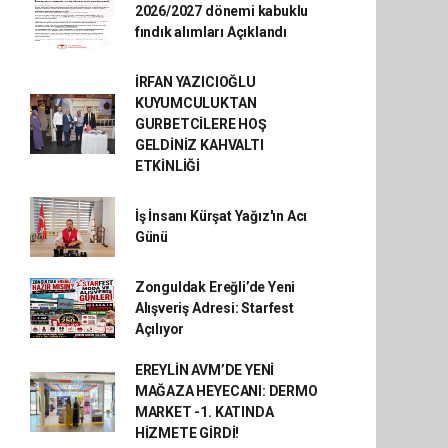
2026/2027 dönemi kabuklu
fındık alımları Açıklandı
İRFAN YAZICIOĞLU
KUYUMCULUKTAN
GURBETCİLERE HOŞ
GELDİNİZ KAHVALTI
ETKİNLİĞİ
İş İnsanı Kürşat Yağız'ın Acı
Günü
Zonguldak Ereğli’de Yeni
Alışveriş Adresi: Starfest
Açılıyor
EREYLİN AVM’DE YENİ
MAĞAZA HEYECANI: DERMO
MARKET -1. KATINDA
HİZMETE GİRDİ!