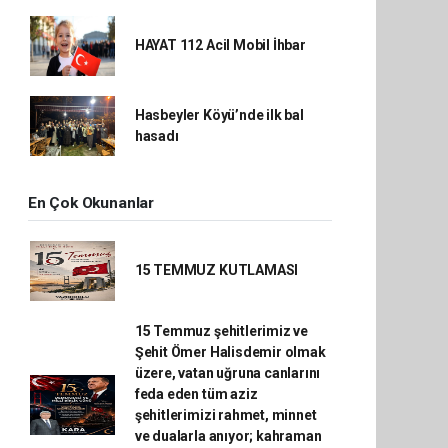
HAYAT 112 Acil Mobil İhbar
Hasbeyler Köyü’nde ilk bal
hasadı
En Çok Okunanlar
15 TEMMUZ KUTLAMASI
15 Temmuz şehitlerimiz ve
Şehit Ömer Halisdemir olmak
üzere, vatan uğruna canlarını
feda eden tüm aziz
şehitlerimizi rahmet, minnet
ve dualarla anıyor; kahraman