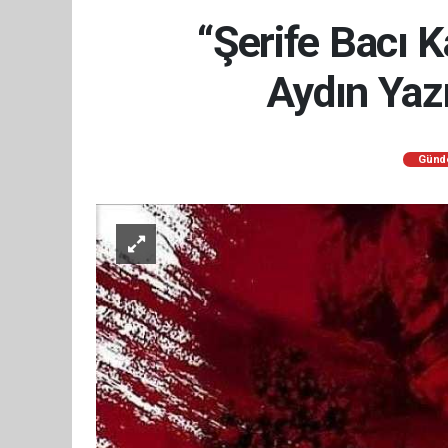
“Şerife Bacı 
Aydın Yaz
Günd