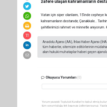
zafere ulaşan kahramanların desta
Vatan için siper olanların, 15'inde cephey
kahramanların destanıdır, Çanakkale... Tarihin
şehitlerimizi rahmet ve minnetle anıyorum
Anadolu Ajansı (AA), İhlas Haber Ajansı (İHA
tüm haberler, sitemizin editörlerinin müdaha
alan hukuki muhataplar haberi geçen ajanslar
Okuyucu Yorumları
(0)
Yorum yazarak Topluluk Kuralları’nı kabul etmiş bulun
tüm sorumluluğu tek başınıza üstleniyorsunuz. Yazıla