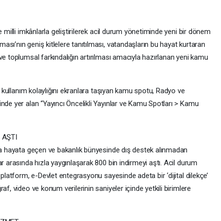
e milli imkânlarla geliştirilerek acil durum yönetiminde yeni bir dönem
sı’nın geniş kitlelere tanıtılması, vatandaşların bu hayat kurtaran
ve toplumsal farkındalığın artırılması amacıyla hazırlanan yeni kamu
ve kullanım kolaylığını ekranlara taşıyan kamu spotu, Radyo ve
nde yer alan “Yayıncı Öncelikli Yayınlar ve Kamu Spotları > Kamu
 AŞTI
yla hayata geçen ve bakanlık bünyesinde dış destek alınmadan
r arasında hızla yaygınlaşarak 800 bin indirmeyi aştı. Acil durum
 platform, e-Devlet entegrasyonu sayesinde adeta bir ‘dijital dilekçe’
af, video ve konum verilerinin saniyeler içinde yetkili birimlere