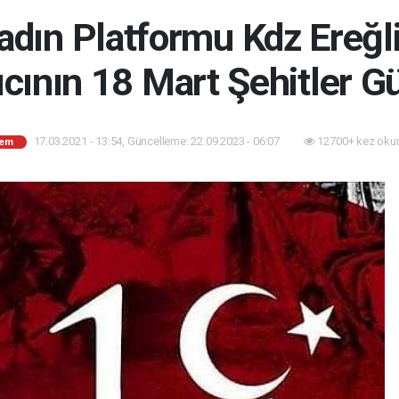
Kadın Platformu Kdz Ereğl
ıcının 18 Mart Şehitler G
17.03.2021 - 13:54, Güncelleme: 22.09.2023 - 06:07
12700+ kez oku
em