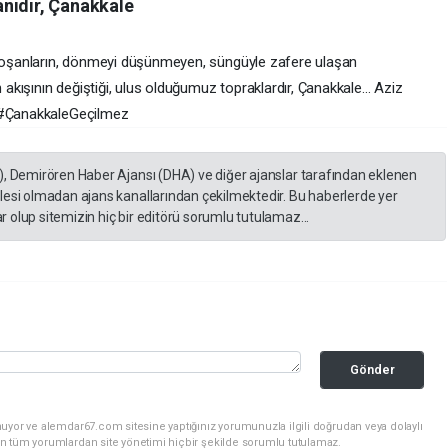
nıdır, Çanakkale
e koşanların, dönmeyi düşünmeyen, süngüyle zafere ulaşan
 akışının değiştiği, ulus olduğumuz topraklardır, Çanakkale... Aziz
. #ÇanakkaleGeçilmez
), Demirören Haber Ajansı (DHA) ve diğer ajanslar tarafından eklenen
lesi olmadan ajans kanallarından çekilmektedir. Bu haberlerde yer
 olup sitemizin hiç bir editörü sorumlu tutulamaz...
Gönder
uyor ve alemdar67.com sitesine yaptığınız yorumunuzla ilgili doğrudan veya dolaylı
n tüm yorumlardan site yönetimi hiçbir şekilde sorumlu tutulamaz.