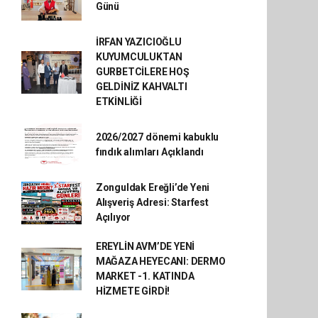
Günü
İRFAN YAZICIOĞLU
KUYUMCULUKTAN
GURBETCİLERE HOŞ
GELDİNİZ KAHVALTI
ETKİNLİĞİ
2026/2027 dönemi kabuklu
fındık alımları Açıklandı
Zonguldak Ereğli’de Yeni
Alışveriş Adresi: Starfest
Açılıyor
EREYLİN AVM’DE YENİ
MAĞAZA HEYECANI: DERMO
MARKET -1. KATINDA
HİZMETE GİRDİ!