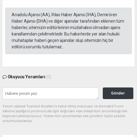
Anadolu Ajansı (AA), İhlas Haber Ajansı (İHA), Demirören
Haber Ajansı (DHA) ve diğer ajanslar tarafından eklenen tüm
haberler, sitemizin editörlerinin müdahalesi olmadan ajans
kanallarından çekilmektedir. Bu haberlerde yer alan hukuki
muhataplar haberi geçen ajanslar olup sitemizin hiç bir
editörü sorumlu tutulamaz...
Okuyucu Yorumları
(0)
Gönder
Yorum yazarak Topluluk Kuralları’nı kabul etmiş bulunuyor ve alemdar67.com
sitesine yaptığınız yorumunuzla ilgili doğrudan veya dolaylı tüm sorumluluğu tek
başınıza üstleniyorsunuz. Yazılan tüm yorumlardan site yönetimi hiçbir şekilde
sorumlu tutulamaz.