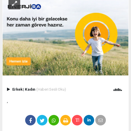
Erkek
|
Kadın
(Haberi Sesli Oku)
,