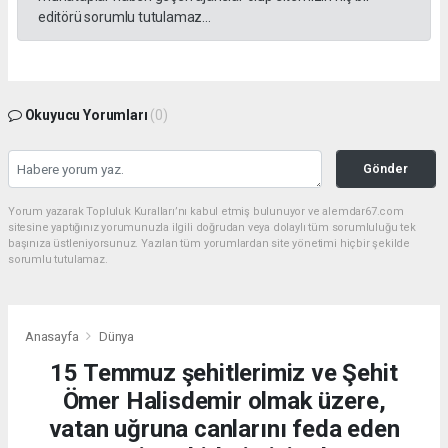
editörü sorumlu tutulamaz...
Okuyucu Yorumları
(0)
Gönder
Yorum yazarak Topluluk Kuralları’nı kabul etmiş bulunuyor ve alemdar67.com
sitesine yaptığınız yorumunuzla ilgili doğrudan veya dolaylı tüm sorumluluğu tek
başınıza üstleniyorsunuz. Yazılan tüm yorumlardan site yönetimi hiçbir şekilde
sorumlu tutulamaz.
Anasayfa
Dünya
15 Temmuz şehitlerimiz ve Şehit
Ömer Halisdemir olmak üzere,
vatan uğruna canlarını feda eden