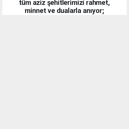
tüm aziz şehitlerimizi rahmet,
minnet ve dualarla anıyor;
kahraman gazilerimize
şükranlarımızı sunuyoruz.
DÜNYA
15.07.2026 - 20:21, Güncelleme: 15.07.2026 - 20:34
2221 kez okundu.
15 Temmuz 2016 gecesi, aziz milletimiz;
Cumhurbaşkanımız Sayın Recep Tayyip Erdoğan'ın
liderliğinde yaptığı demokrasi çağrısına kulak
vererek vatanına, bayrağına ve millî iradesine sahip
çıkmış, dünyaya örnek olacak eşsiz bir destan
yazmıştır.