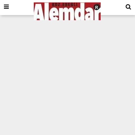
google.com, pub-8201930440372555, DIRECT, f08c47fec0942fa0