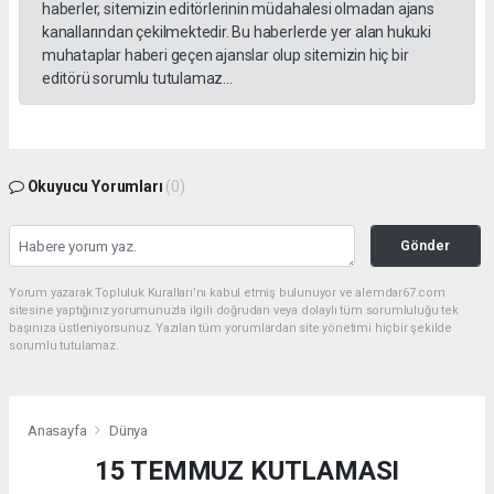
haberler, sitemizin editörlerinin müdahalesi olmadan ajans
kanallarından çekilmektedir. Bu haberlerde yer alan hukuki
muhataplar haberi geçen ajanslar olup sitemizin hiç bir
editörü sorumlu tutulamaz...
Okuyucu Yorumları
(0)
Gönder
Yorum yazarak Topluluk Kuralları’nı kabul etmiş bulunuyor ve alemdar67.com
sitesine yaptığınız yorumunuzla ilgili doğrudan veya dolaylı tüm sorumluluğu tek
başınıza üstleniyorsunuz. Yazılan tüm yorumlardan site yönetimi hiçbir şekilde
sorumlu tutulamaz.
Anasayfa
Dünya
15 TEMMUZ KUTLAMASI