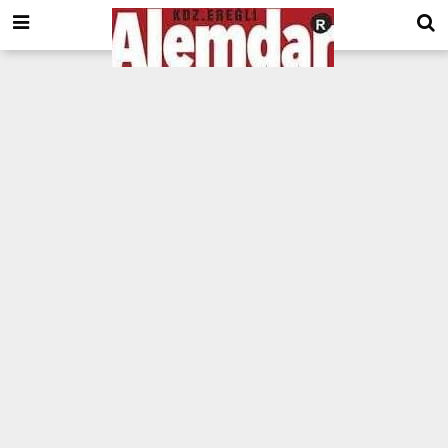
google.com, pub-8201930440372555, DIRECT, f08c47fec0942fa0