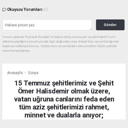
Okuyucu Yorumları
(0)
Gönder
Yorum yazarak Topluluk Kuralları’nı kabul etmiş bulunuyor ve alemdar67.com
sitesine yaptığınız yorumunuzla ilgili doğrudan veya dolaylı tüm sorumluluğu tek
başınıza üstleniyorsunuz. Yazılan tüm yorumlardan site yönetimi hiçbir şekilde
sorumlu tutulamaz.
Anasayfa
Dünya
15 Temmuz şehitlerimiz ve Şehit
Ömer Halisdemir olmak üzere,
vatan uğruna canlarını feda eden
tüm aziz şehitlerimizi rahmet,
minnet ve dualarla anıyor;
kahraman gazilerimize