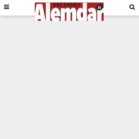
google.com, pub-8201930440372555, DIRECT, f08c47fec0942fa0