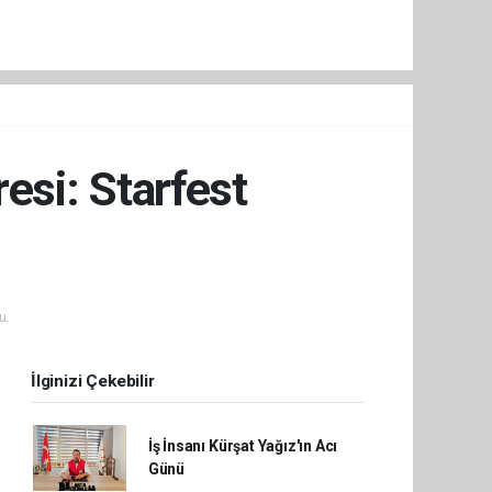
esi: Starfest
u.
İlginizi Çekebilir
İş İnsanı Kürşat Yağız'ın Acı
Günü