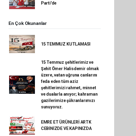
Parti'de
En Çok Okunanlar
15 TEMMUZ KUTLAMASI
15 Temmuz şehitlerimiz ve
Şehit Ömer Halisdemir olmak
üzere, vatan uğruna canlarını
feda eden tüm aziz
şehitlerimizi rahmet, minnet
ve dualarla anıyor; kahraman
gazilerimize şükranlarımızı
sunuyoruz.
EMRE ET ÜRÜNLERİ ARTK
CEBİNİZDE VE KAPINIZDA