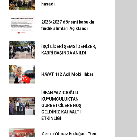
hasadı
2026/2027 dönemi kabuklu
fındık alımları Açıklandı
İŞÇİ LİDERİ ŞEMSİ DENİZER,
KABRİ BAŞINDA ANILDI
HAYAT 112 Acil Mobil İhbar
İRFAN YAZICIOĞLU
KUYUMCULUKTAN
GURBETCİLERE HOŞ
GELDİNİZ KAHVALTI
ETKİNLİĞİ
Zerrin Yılmaz Erdoğan: "Yeni