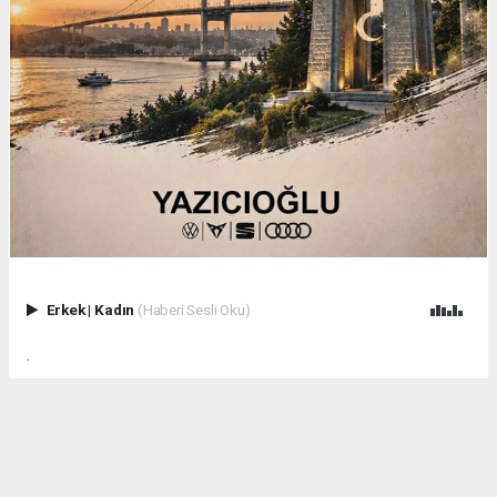
Erkek
|
Kadın
(Haberi Sesli Oku)
.