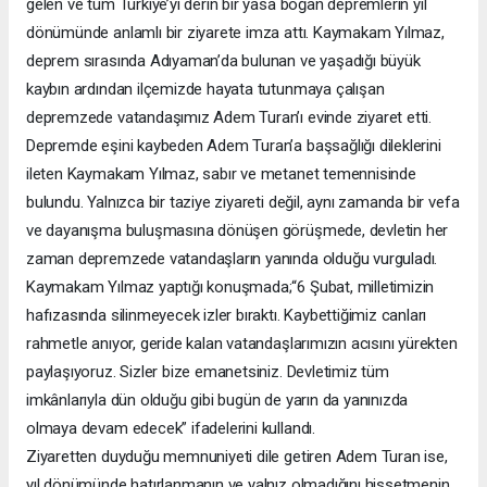
gelen ve tüm Türkiye’yi derin bir yasa boğan depremlerin yıl
dönümünde anlamlı bir ziyarete imza attı. Kaymakam Yılmaz,
deprem sırasında Adıyaman’da bulunan ve yaşadığı büyük
kaybın ardından ilçemizde hayata tutunmaya çalışan
depremzede vatandaşımız Adem Turan’ı evinde ziyaret etti.
Depremde eşini kaybeden Adem Turan’a başsağlığı dileklerini
ileten Kaymakam Yılmaz, sabır ve metanet temennisinde
bulundu. Yalnızca bir taziye ziyareti değil, aynı zamanda bir vefa
ve dayanışma buluşmasına dönüşen görüşmede, devletin her
zaman depremzede vatandaşların yanında olduğu vurguladı.
Kaymakam Yılmaz yaptığı konuşmada;“6 Şubat, milletimizin
hafızasında silinmeyecek izler bıraktı. Kaybettiğimiz canları
rahmetle anıyor, geride kalan vatandaşlarımızın acısını yürekten
paylaşıyoruz. Sizler bize emanetsiniz. Devletimiz tüm
imkânlarıyla dün olduğu gibi bugün de yarın da yanınızda
olmaya devam edecek” ifadelerini kullandı.
Ziyaretten duyduğu memnuniyeti dile getiren Adem Turan ise,
yıl dönümünde hatırlanmanın ve yalnız olmadığını hissetmenin