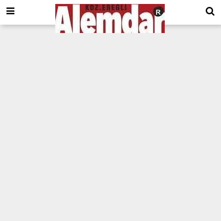
google.com, pub-8201930440372555, DIRECT, f08c47fec0942fa0