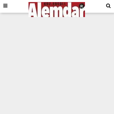
google.com, pub-8201930440372555, DIRECT, f08c47fec0942fa0