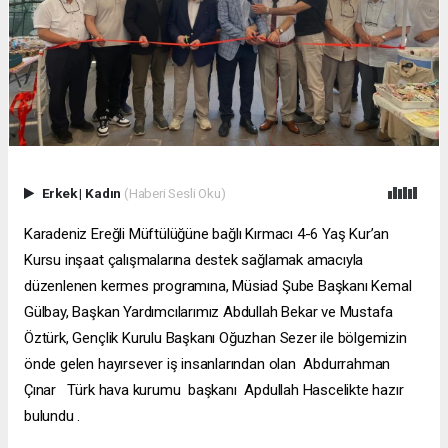
Erkek
|
Kadın
(Haberi Sesli Oku)
Karadeniz Ereğli Müftülüğüne bağlı Kırmacı 4-6 Yaş Kur’an
Kursu inşaat çalışmalarına destek sağlamak amacıyla
düzenlenen kermes programına, Müsiad Şube Başkanı Kemal
Gülbay, Başkan Yardımcılarımız Abdullah Bekar ve Mustafa
Öztürk, Gençlik Kurulu Başkanı Oğuzhan Sezer ile bölgemizin
önde gelen hayırsever iş insanlarından olan Abdurrahman
Çınar Türk hava kurumu başkanı Apdullah Hascelikte hazır
bulundu .