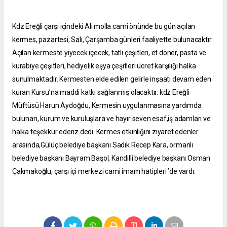
Kdz Ereğli çarşı içindeki Ali molla cami önünde bu gün açılan
kermes, pazartesi, Salı, Çarşamba günleri faaliyette bulunacaktır.
Açılan kermeste yiyecek içecek, tatlı çeşitleri, et döner, pasta ve
kurabiye çeşitleri, hediyelik eşya çeşitleri ücret karşılığı halka
sunulmaktadır. Kermesten elde edilen gelirle inşaatı devam eden
kuran Kursu’na maddi katkı sağlanmış olacaktır. kdz Ereğli
Müftüsü Harun Aydoğdu, Kermesin uygulanmasına yardımda
bulunan, kurum ve kuruluşlara ve hayır seven esaf,iş adamları ve
halka teşekkür ederiz dedi. Kermes etkinliğini ziyaret edenler
arasında,Gülüç belediye başkanı Sadık Recep Kara, ormanlı
belediye başkanı Bayram Başol, Kandilli belediye başkanı Osman
Çakmakoğlu, çarşı içi merkezi cami imam hatipleri ’de vardı.