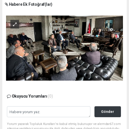
Habere Ek Fotoğraf(lar)
Okuyucu Yorumları
(0)
Gönder
Yorum yazarak Topluluk Kuralları’nı kabul etmiş bulunuyor ve alemdar67.com
sitesine yaptığınız yorumunuzla ilgili doğrudan veya dolaylı tüm sorumluluğu