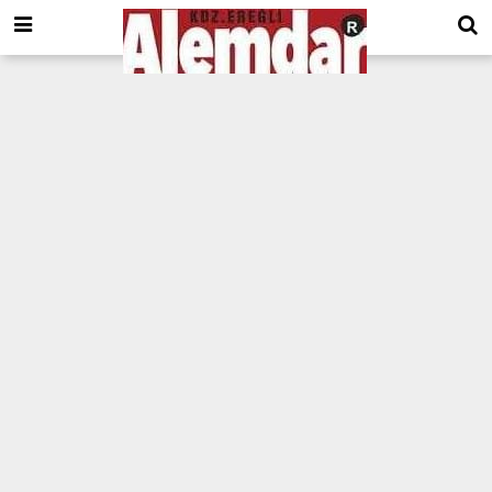
google.com, pub-8201930440372555, DIRECT, f08c47fec0942fa0