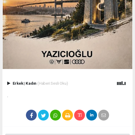
Erkek
|
Kadın
(Haberi Sesli Oku)
.