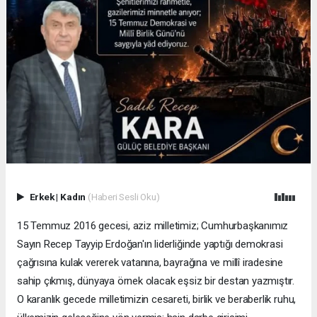
Erkek
|
Kadın
(Haberi Sesli Oku)
15 Temmuz 2016 gecesi, aziz milletimiz; Cumhurbaşkanımız
Sayın Recep Tayyip Erdoğan'ın liderliğinde yaptığı demokrasi
çağrısına kulak vererek vatanına, bayrağına ve millî iradesine
sahip çıkmış, dünyaya örnek olacak eşsiz bir destan yazmıştır.
O karanlık gecede milletimizin cesareti, birlik ve beraberlik ruhu,