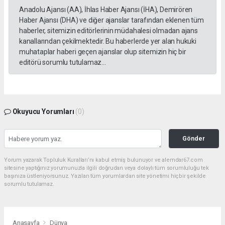
Anadolu Ajansı (AA), İhlas Haber Ajansı (İHA), Demirören
Haber Ajansı (DHA) ve diğer ajanslar tarafından eklenen tüm
haberler, sitemizin editörlerinin müdahalesi olmadan ajans
kanallarından çekilmektedir. Bu haberlerde yer alan hukuki
muhataplar haberi geçen ajanslar olup sitemizin hiç bir
editörü sorumlu tutulamaz...
Okuyucu Yorumları
(0)
Gönder
Yorum yazarak Topluluk Kuralları’nı kabul etmiş bulunuyor ve alemdar67.com
sitesine yaptığınız yorumunuzla ilgili doğrudan veya dolaylı tüm sorumluluğu tek
başınıza üstleniyorsunuz. Yazılan tüm yorumlardan site yönetimi hiçbir şekilde
sorumlu tutulamaz.
Anasayfa
Dünya