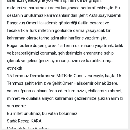
ülkemizin geleceğine yön vermiş; hain darbe girişimi,
milletimizin sarsılmaz iradesi karşısında bertaraf edilmiştir. Bu
destanın unutulmaz kahramanlarından Şehit Astsubay Kıdemli
Başçavuş Ömer Halisdemir, gösterdiği üstün cesaret ve
fedakârlıkla Türk milletinin gönlünde daima yaşayacak bir
kahraman olarak tarihe adını altın harflerle yazdırmıştır.
Bugün bizlere düşen görev; 15 Temmuz ruhunu yaşatmak, birlik
ve beraberliğimizi korumak, şehitlerimizin emanetine sahip
çıkmak ve geleceğimizi aynı inanç, azim ve kararlılıkla inşa
etmektir.
15 Temmuz Demokrasi ve Millî Birlik Günü vesilesiyle; başta 15
Temmuz şehitlerimiz ve Şehit Ömer Halisdemir olmak üzere,
vatan uğruna canlarını feda eden tüm aziz şehitlerimizi rahmet,
minnet ve dualarla anıyor; kahraman gazilerimize şükranlarımızı
sunuyoruz.
Bu millet unutmaz, bu vatan bölünmez.
Sadık Recep KARA
Gülüç Belediye Başkanı