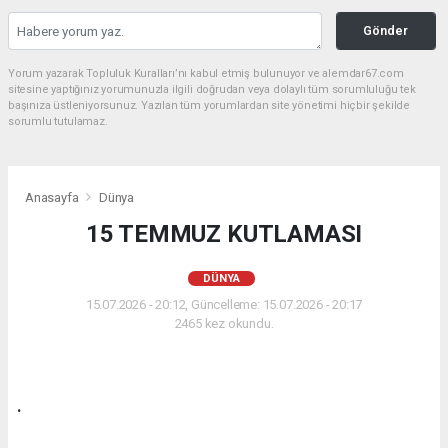
Gönder
Yorum yazarak Topluluk Kuralları’nı kabul etmiş bulunuyor ve alemdar67.com
sitesine yaptığınız yorumunuzla ilgili doğrudan veya dolaylı tüm sorumluluğu tek
başınıza üstleniyorsunuz. Yazılan tüm yorumlardan site yönetimi hiçbir şekilde
sorumlu tutulamaz.
Anasayfa
Dünya
15 TEMMUZ KUTLAMASI
DÜNYA
15.07.2026 - 20:12, Güncelleme: 15.07.2026 - 20:17
2465 kez okundu.
.