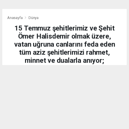
Anasayfa
Dünya
15 Temmuz şehitlerimiz ve Şehit
Ömer Halisdemir olmak üzere,
vatan uğruna canlarını feda eden
tüm aziz şehitlerimizi rahmet,
minnet ve dualarla anıyor;
kahraman gazilerimize
şükranlarımızı sunuyoruz.
DÜNYA
15.07.2026 - 20:21, Güncelleme: 15.07.2026 - 20:34
2181 kez okundu.
15 Temmuz 2016 gecesi, aziz milletimiz;