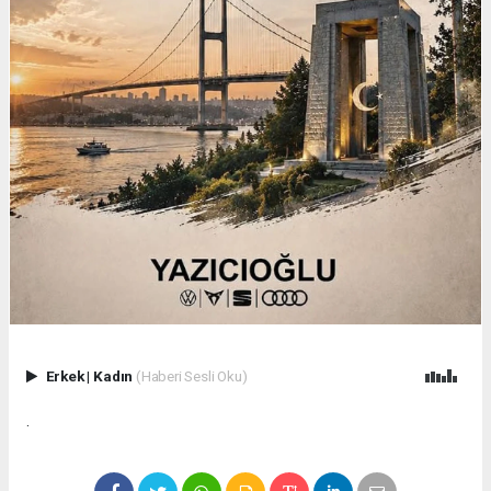
Erkek
|
Kadın
(Haberi Sesli Oku)
.