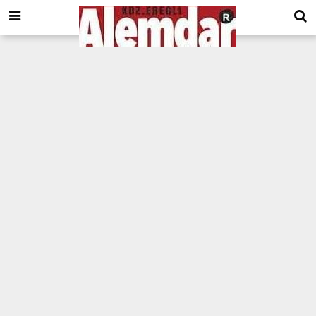
google.com, pub-8201930440372555, DIRECT, f08c47fec0942fa0