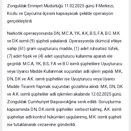
Zonguldak Emniyet Müdürlüğü 11.02.2025 günü İl Merkezi,
Kozlu ve Çaycuma ilçesini kapsayacak şekilde operasyon
gerçekleştirdi.
Narkotik operasyonunda D.N, M.C.A, Y.K, A.K, B.S, F.A, B.Ü. M.K
ve D.K isimli (9) şüpheli yakalandı. Operasyonda ölümcül etkiye
sahip (61) gram uyuşturucu madde, (1) adet ruhsatsız tüfek,
(7) adet fişek ve (4) adet uyuşturucu kullanma aparatı ele
geçirildi. M.C.A, Y.K, B.S, F.A ve B.Ü isimli şüphelilere Uyuşturucu
veya Uyarıcı Madde Kullanmak suçundan adli işlem yapıldı. M.K,
D.N, D.K ve A.K. isimli şüpheliler ise Uyuşturucu veya Uyarıcı
Madde Ticareti Yapmak suçundan gözaltına alındı. M.K, D.N, D.K
ve A.K. isimli şüpheliler adli işlemleri akabinde 12.02.2025 günü
Zonguldak Cumhuriyet Başsavcılığına sevk edildi. Soruşturma
kapsamında D.N, D.K isimli şüpheliler serbest kalmış, A.K. isimli
şüpheliye adli kontrol hükümleri uygulanmış, M.K. isimli şüpheli
ise tutuklanarak cezaevine gönderildi.