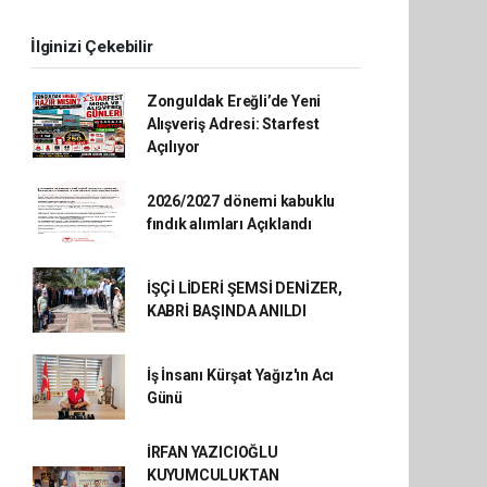
İlginizi Çekebilir
Zonguldak Ereğli’de Yeni
Alışveriş Adresi: Starfest
Açılıyor
2026/2027 dönemi kabuklu
fındık alımları Açıklandı
İŞÇİ LİDERİ ŞEMSİ DENİZER,
KABRİ BAŞINDA ANILDI
İş İnsanı Kürşat Yağız'ın Acı
Günü
İRFAN YAZICIOĞLU
KUYUMCULUKTAN