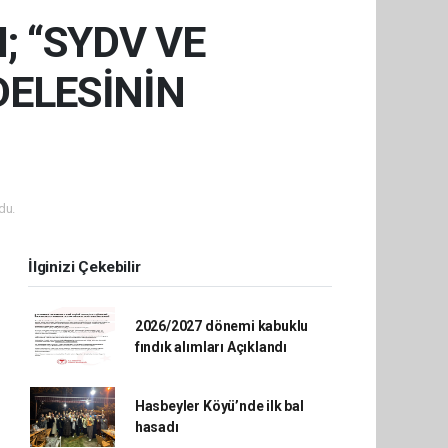
; “SYDV VE
DELESİNİN
du.
İlginizi Çekebilir
2026/2027 dönemi kabuklu
fındık alımları Açıklandı
Hasbeyler Köyü’nde ilk bal
hasadı