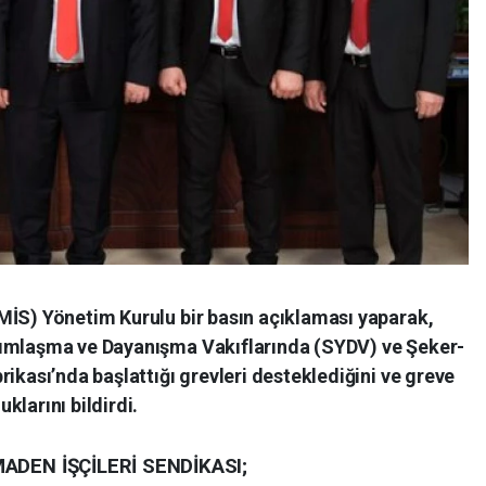
MİS) Yönetim Kurulu bir basın açıklaması yaparak,
dımlaşma ve Dayanışma Vakıflarında (SYDV) ve Şeker-
ikası’nda başlattığı grevleri desteklediğini ve greve
klarını bildirdi.
ADEN İŞÇİLERİ SENDİKASI;