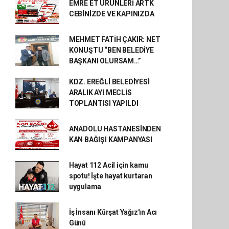
EMRE ET ÜRÜNLERİ ARTK
CEBİNİZDE VE KAPINIZDA
MEHMET FATİH ÇAKIR: NET
KONUŞTU “BEN BELEDİYE
BAŞKANI OLURSAM…”
KDZ. EREĞLİ BELEDİYESİ
ARALIK AYI MECLİS
TOPLANTISI YAPILDI
ANADOLU HASTANESİNDEN
KAN BAĞIŞI KAMPANYASI
Hayat 112 Acil için kamu
spotu! İşte hayat kurtaran
uygulama
İş İnsanı Kürşat Yağız'ın Acı
Günü