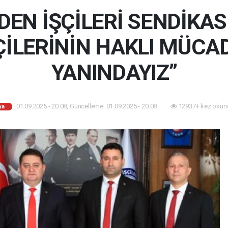
EN İŞÇİLERİ SENDİKASI
ÇİLERİNİN HAKLI MÜCA
YANINDAYIZ”
01.09.2025 - 20:08, Güncelleme: 01.09.2025 - 20:08
12937+ kez okun
ya