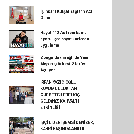
İş İnsanı Kürşat Yağız'ın Acı
Günü
Hayat 112 Acil için kamu
spotu! İşte hayat kurtaran
uygulama
Zonguldak Ereğli’de Yeni
Alışveriş Adresi: Starfest
Açılıyor
İRFAN YAZICIOĞLU
KUYUMCULUKTAN
GURBETCİLERE HOŞ
GELDİNİZ KAHVALTI
ETKİNLİĞİ
İŞÇİ LİDERİ ŞEMSİ DENİZER,
KABRİ BAŞINDA ANILDI