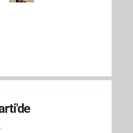
rti'de
u.