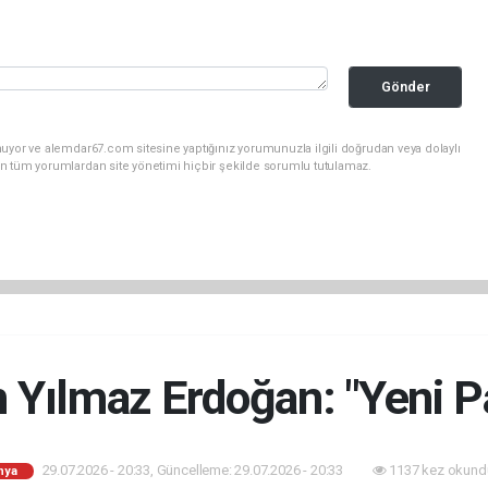
Gönder
uyor ve alemdar67.com sitesine yaptığınız yorumunuzla ilgili doğrudan veya dolaylı
n tüm yorumlardan site yönetimi hiçbir şekilde sorumlu tutulamaz.
n Yılmaz Erdoğan: "Yeni Pa
29.07.2026 - 20:33, Güncelleme: 29.07.2026 - 20:33
1137 kez okund
nya