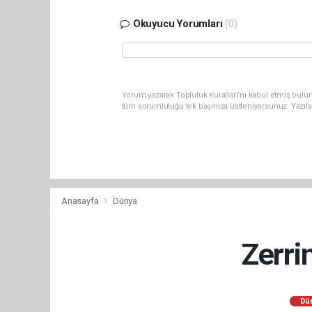
Okuyucu Yorumları
(0)
Yorum yazarak Topluluk Kuralları’nı kabul etmiş bulun
tüm sorumluluğu tek başınıza üstleniyorsunuz. Yazıla
Anasayfa
Dünya
Zerri
Dü