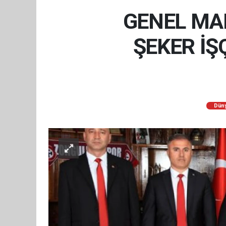
GENEL MAD
ŞEKER İŞ
Dün