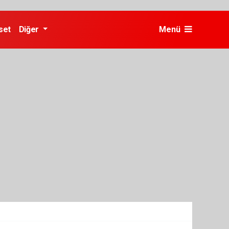
set
Diğer
Menü