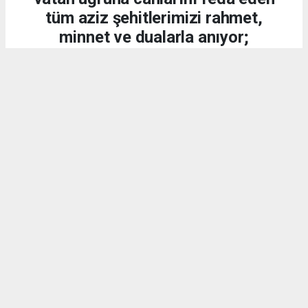
tüm aziz şehitlerimizi rahmet,
minnet ve dualarla anıyor;
kahraman gazilerimize
şükranlarımızı sunuyoruz.
DÜNYA
15.07.2026 - 20:21, Güncelleme: 15.07.2026 - 20:34
2162 kez okundu.
15 Temmuz 2016 gecesi, aziz milletimiz;
Cumhurbaşkanımız Sayın Recep Tayyip Erdoğan'ın
liderliğinde yaptığı demokrasi çağrısına kulak
vererek vatanına, bayrağına ve millî iradesine sahip
çıkmış, dünyaya örnek olacak eşsiz bir destan
yazmıştır.