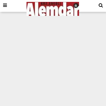
google.com, pub-8201930440372555, DIRECT, f08c47fec0942fa0