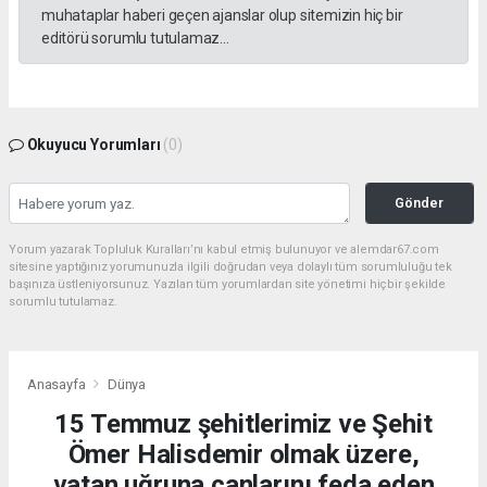
muhataplar haberi geçen ajanslar olup sitemizin hiç bir
editörü sorumlu tutulamaz...
Okuyucu Yorumları
(0)
Gönder
Yorum yazarak Topluluk Kuralları’nı kabul etmiş bulunuyor ve alemdar67.com
sitesine yaptığınız yorumunuzla ilgili doğrudan veya dolaylı tüm sorumluluğu tek
başınıza üstleniyorsunuz. Yazılan tüm yorumlardan site yönetimi hiçbir şekilde
sorumlu tutulamaz.
Anasayfa
Dünya
15 Temmuz şehitlerimiz ve Şehit
Ömer Halisdemir olmak üzere,
vatan uğruna canlarını feda eden