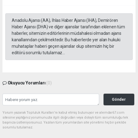
Anadolu Ajansı (AA), İhlas Haber Ajansı (İHA), Demirören
Haber Ajansı (DHA) ve diğer ajanslar tarafından eklenen tüm
haberler, sitemizin editörlerinin müdahalesi olmadan ajans
kanallarından çekilmektedir. Bu haberlerde yer alan hukuki
muhataplar haberi geçen ajanslar olup sitemizin hiç bir
editörü sorumlu tutulamaz...
Okuyucu Yorumları
(0)
Gönder
Yorum yazarak Topluluk Kuralları’nı kabul etmiş bulunuyor ve alemdar67.com
sitesine yaptığınız yorumunuzla ilgili doğrudan veya dolaylı tüm sorumluluğu tek
başınıza üstleniyorsunuz. Yazılan tüm yorumlardan site yönetimi hiçbir şekilde
sorumlu tutulamaz.