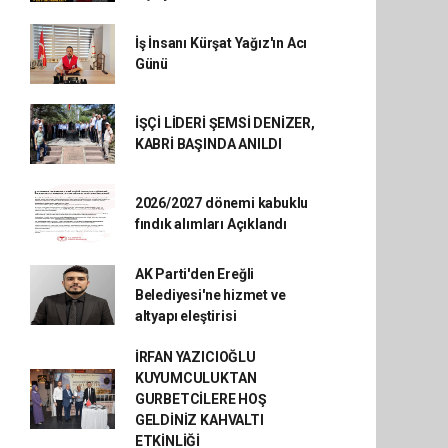
İş İnsanı Kürşat Yağız'ın Acı
Günü
İŞÇİ LİDERİ ŞEMSİ DENİZER,
KABRİ BAŞINDA ANILDI
2026/2027 dönemi kabuklu
fındık alımları Açıklandı
AK Parti'den Ereğli
Belediyesi'ne hizmet ve
altyapı eleştirisi
İRFAN YAZICIOĞLU
KUYUMCULUKTAN
GURBETCİLERE HOŞ
GELDİNİZ KAHVALTI
ETKİNLİĞİ