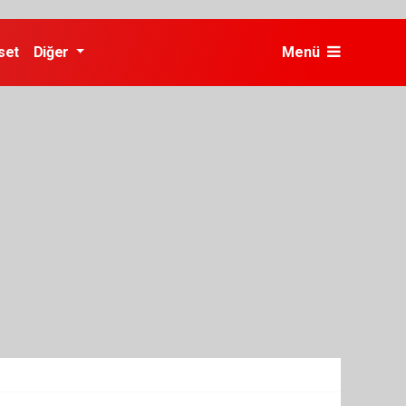
set
Diğer
Menü