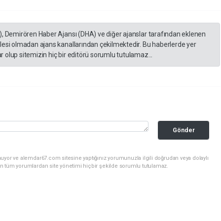
), Demirören Haber Ajansı (DHA) ve diğer ajanslar tarafından eklenen
lesi olmadan ajans kanallarından çekilmektedir. Bu haberlerde yer
 olup sitemizin hiç bir editörü sorumlu tutulamaz...
Gönder
uyor ve alemdar67.com sitesine yaptığınız yorumunuzla ilgili doğrudan veya dolaylı
n tüm yorumlardan site yönetimi hiçbir şekilde sorumlu tutulamaz.