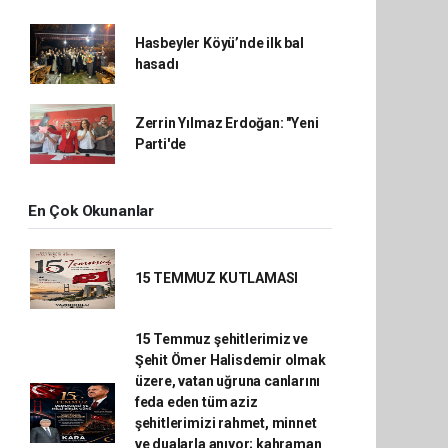
Hasbeyler Köyü’nde ilk bal
hasadı
Zerrin Yılmaz Erdoğan: "Yeni
Parti'de
En Çok Okunanlar
15 TEMMUZ KUTLAMASI
15 Temmuz şehitlerimiz ve
Şehit Ömer Halisdemir olmak
üzere, vatan uğruna canlarını
feda eden tüm aziz
şehitlerimizi rahmet, minnet
ve dualarla anıyor; kahraman