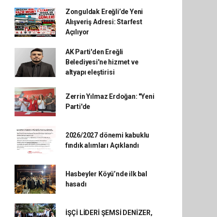
Zonguldak Ereğli’de Yeni
Alışveriş Adresi: Starfest
Açılıyor
AK Parti'den Ereğli
Belediyesi'ne hizmet ve
altyapı eleştirisi
Zerrin Yılmaz Erdoğan: "Yeni
Parti'de
2026/2027 dönemi kabuklu
fındık alımları Açıklandı
Hasbeyler Köyü’nde ilk bal
hasadı
İŞÇİ LİDERİ ŞEMSİ DENİZER,