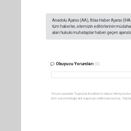
Anadolu Ajansı (AA), İhlas Haber Ajansı (İHA
tüm haberler, sitemizin editörlerinin müdaha
alan hukuki muhataplar haberi geçen ajanslar
Okuyucu Yorumları
(0)
Yorum yazarak Topluluk Kuralları’nı kabul etmiş bulun
tüm sorumluluğu tek başınıza üstleniyorsunuz. Yazıla