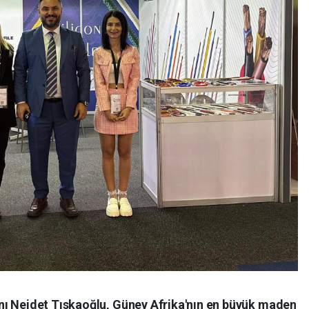
nı Nejdet Tıskaoğlu, Güney Afrika'nın en büyük maden