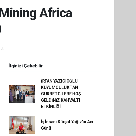
 Mining Africa
ı
u.
İlginizi Çekebilir
İRFAN YAZICIOĞLU
KUYUMCULUKTAN
GURBETCİLERE HOŞ
GELDİNİZ KAHVALTI
ETKİNLİĞİ
İş İnsanı Kürşat Yağız'ın Acı
Günü