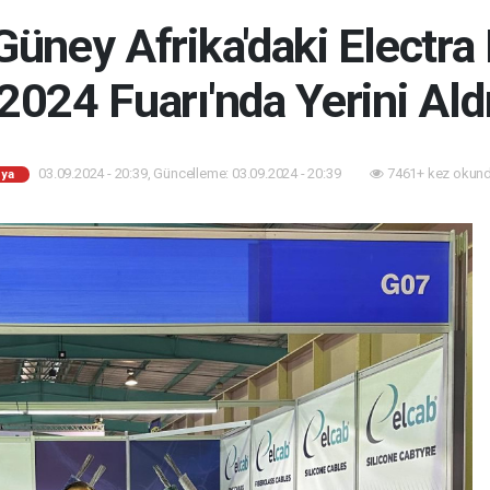
Güney Afrika'daki Electra
2024 Fuarı'nda Yerini Ald
03.09.2024 - 20:39, Güncelleme: 03.09.2024 - 20:39
7461+ kez okund
ya