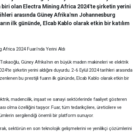
biri olan Electra Mining Africa 2024'te şirketin yerini
arihleri arasında Güney Afrika'nın Johannesburg
arın ilk gününde, Elcab Kablo olarak etkin bir katılım
g Africa 2024 Fuarı'nda Yerini Aldı
Tıskaoğlu, Güney Afrika'nın en büyük maden makineleri ve elektrik
24'te şirketin yerini aldığını duyurdu. 2-6 Eylül 2024 tarihleri arasında
lenen bu prestijli fuarın ilk gününde, Elcab Kablo olarak etkin bir
ktrik, madencilik, inşaat ve sanayi sektörlerinde faaliyet gösteren
 olma özelliğini taşıyor. Fuar, tüm tedarikçilere, üreticilere ve
özümlerin sergilendiği önemli bir platform sunuyor.
arak, sektörün en son teknolojik gelişmelerini ve yenilikçi çözümlerini