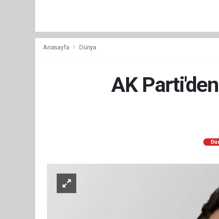
Anasayfa
Dünya
AK Parti'den
Dü