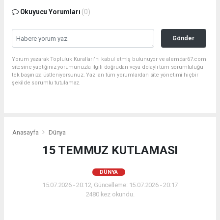
Okuyucu Yorumları
(0)
Gönder
Yorum yazarak Topluluk Kuralları’nı kabul etmiş bulunuyor ve alemdar67.com
sitesine yaptığınız yorumunuzla ilgili doğrudan veya dolaylı tüm sorumluluğu
tek başınıza üstleniyorsunuz. Yazılan tüm yorumlardan site yönetimi hiçbir
şekilde sorumlu tutulamaz.
Anasayfa
Dünya
15 TEMMUZ KUTLAMASI
DÜNYA
15.07.2026 - 20:12, Güncelleme: 15.07.2026 - 20:17
2480 kez okundu.