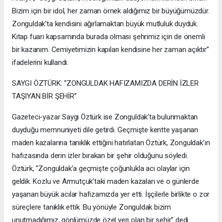
Bizim için bir idol, her zaman örnek aldığımız bir büyüğümüzdür.
Zonguldak’ta kendisini ağırlamaktan büyük mutluluk duyduk.
Kitap fuarı kapsamında burada olması şehrimiz için de önemli
bir kazanım. Cemiyetimizin kapıları kendisine her zaman açıktır”
ifadelerini kullandı.
SAYGI ÖZTÜRK: “ZONGULDAK HAFIZAMIZDA DERİN İZLER
TAŞIYAN BİR ŞEHİR”
Gazeteci-yazar Saygı Öztürk ise Zonguldak’ta bulunmaktan
duyduğu memnuniyeti dile getirdi. Geçmişte kentte yaşanan
maden kazalarına tanıklık ettiğini hatırlatan Öztürk, Zonguldak’ın
hafızasında derin izler bırakan bir şehir olduğunu söyledi.
Öztürk, “Zonguldak’a geçmişte çoğunlukla acı olaylar için
geldik. Kozlu ve Armutçuk’taki maden kazaları ve o günlerde
yaşanan büyük acılar hafızamızda yer etti. İşçilerle birlikte o zor
süreçlere tanıklık ettik. Bu yönüyle Zonguldak bizim
unutmadığımız, gönlümüzde özel yeri olan bir şehir” dedi.