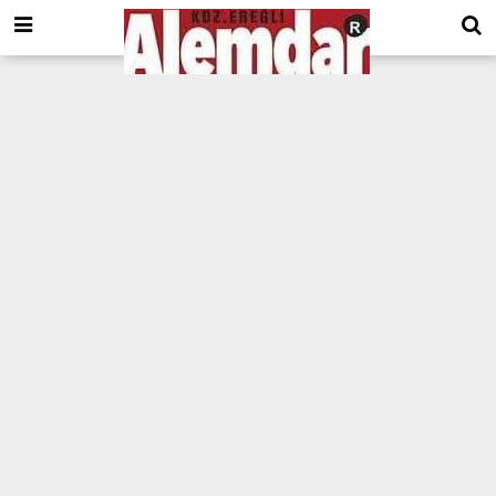
google.com, pub-8201930440372555, DIRECT, f08c47fec0942fa0