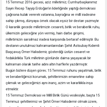
15 Temmuz 2016 gecesi, aziz milletimiz; Cumhurbaşkanımız
Sayın Recep Tayyip Erdoğan'ın liderliğinde yaptığı demokrasi
çağrısına kulak vererek vatanına, bayrağına ve millî iradesine
sahip çıkmış, dünyaya örnek olacak eşsiz bir destan yazmıştır.
O karanlık gecede milletimizin cesareti, birlik ve beraberlik ruhu,
ülkemizin geleceğine yön vermiş; hain darbe girişimi,
milletimizin sarsılmaz iradesi karşısında bertaraf edilmiştir. Bu
destanın unutulmaz kahramanlarından Şehit Astsubay Kıdemli
Başçavuş Ömer Halisdemir, gösterdiği üstün cesaret ve
fedakârlıkla Türk milletinin gönlünde daima yaşayacak bir
kahraman olarak tarihe adını altın harflerle yazdırmıştır.
Bugün bizlere düşen görev; 15 Temmuz ruhunu yaşatmak, birlik
ve beraberliğimizi korumak, şehitlerimizin emanetine sahip
çıkmak ve geleceğimizi aynı inanç, azim ve kararlılıkla inşa
etmektir.
15 Temmuz Demokrasi ve Millî Birlik Günü vesilesiyle; başta 15
Temmuz şehitlerimiz ve Şehit Ömer Halisdemir olmak üzere,