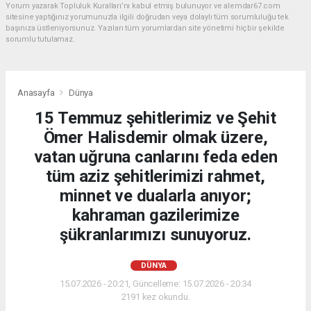
Yorum yazarak Topluluk Kuralları’nı kabul etmiş bulunuyor ve alemdar67.com
sitesine yaptığınız yorumunuzla ilgili doğrudan veya dolaylı tüm sorumluluğu tek
başınıza üstleniyorsunuz. Yazılan tüm yorumlardan site yönetimi hiçbir şekilde
sorumlu tutulamaz.
Anasayfa
Dünya
15 Temmuz şehitlerimiz ve Şehit
Ömer Halisdemir olmak üzere,
vatan uğruna canlarını feda eden
tüm aziz şehitlerimizi rahmet,
minnet ve dualarla anıyor;
kahraman gazilerimize
şükranlarımızı sunuyoruz.
DÜNYA
15.07.2026 - 20:21, Güncelleme: 15.07.2026 - 20:34
2191 kez okundu.