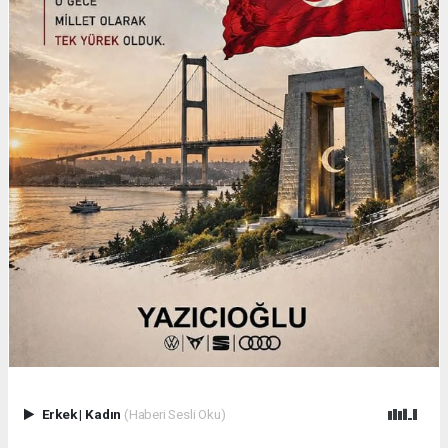
Erkek
|
Kadın
(Haberi Sesli Oku)