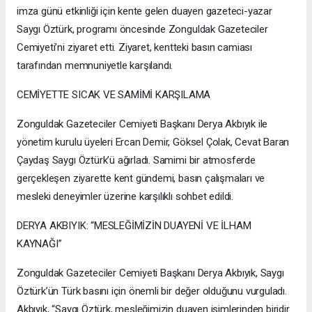
imza günü etkinliği için kente gelen duayen gazeteci-yazar
Saygı Öztürk, programı öncesinde Zonguldak Gazeteciler
Cemiyeti’ni ziyaret etti. Ziyaret, kentteki basın camiası
tarafından memnuniyetle karşılandı.
CEMİYETTE SICAK VE SAMİMİ KARŞILAMA
Zonguldak Gazeteciler Cemiyeti Başkanı Derya Akbıyık ile
yönetim kurulu üyeleri Ercan Demir, Göksel Çolak, Cevat Baran
Çaydaş Saygı Öztürk’ü ağırladı. Samimi bir atmosferde
gerçekleşen ziyarette kent gündemi, basın çalışmaları ve
mesleki deneyimler üzerine karşılıklı sohbet edildi.
DERYA AKBIYIK: “MESLEĞİMİZİN DUAYENİ VE İLHAM
KAYNAĞI”
Zonguldak Gazeteciler Cemiyeti Başkanı Derya Akbıyık, Saygı
Öztürk’ün Türk basını için önemli bir değer olduğunu vurguladı.
Akbıyık, “Saygı Öztürk, mesleğimizin duayen isimlerinden biridir.