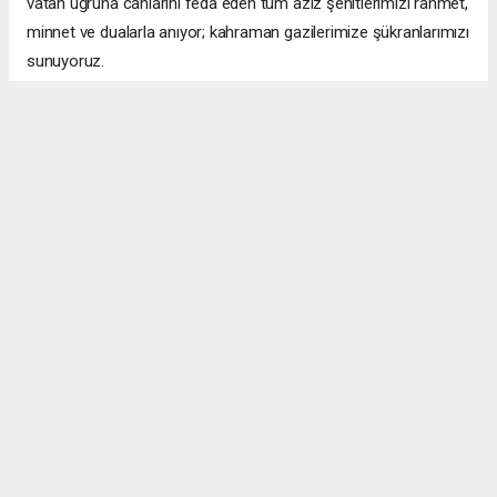
vatan uğruna canlarını feda eden tüm aziz şehitlerimizi rahmet,
minnet ve dualarla anıyor; kahraman gazilerimize şükranlarımızı
sunuyoruz.
Bu millet unutmaz, bu vatan bölünmez.
Sadık Recep KARA
Gülüç Belediye Başkanı
Anadolu Ajansı (AA), İhlas Haber Ajansı (İHA), Demirören
Haber Ajansı (DHA) ve diğer ajanslar tarafından eklenen tüm
haberler, sitemizin editörlerinin müdahalesi olmadan ajans
kanallarından çekilmektedir. Bu haberlerde yer alan hukuki
muhataplar haberi geçen ajanslar olup sitemizin hiç bir
editörü sorumlu tutulamaz...