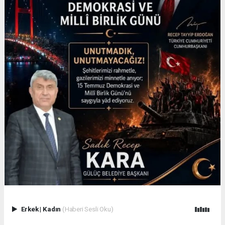
Erkek
|
Kadın
(Haberi Sesli Oku)