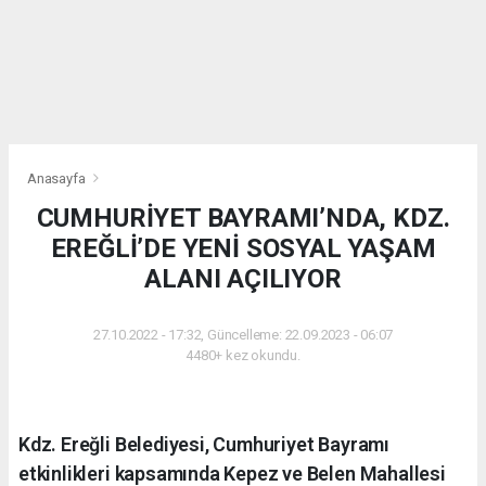
Anasayfa
CUMHURİYET BAYRAMI’NDA, KDZ.
EREĞLİ’DE YENİ SOSYAL YAŞAM
ALANI AÇILIYOR
27.10.2022 - 17:32, Güncelleme: 22.09.2023 - 06:07
4480+ kez okundu.
Kdz. Ereğli Belediyesi, Cumhuriyet Bayramı
etkinlikleri kapsamında Kepez ve Belen Mahallesi