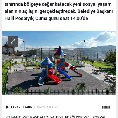
sınırında bölgeye değer katacak yeni sosyal yaşam
alanının açılışını gerçekleştirecek. Belediye Başkanı
Halil Posbıyık, Cuma günü saat 14.00’de
Erkek
|
Kadın
(Haberi Sesli Oku)
CUMHURİYET BAYRAMI’NDA, KDZ. EREĞLİ’DE YENİ SOSYAL