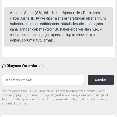
Anadolu Ajansı (AA), İhlas Haber Ajansı (İHA), Demirören
Haber Ajansı (DHA) ve diğer ajanslar tarafından eklenen tüm
haberler, sitemizin editörlerinin müdahalesi olmadan ajans
kanallarından çekilmektedir. Bu haberlerde yer alan hukuki
muhataplar haberi geçen ajanslar olup sitemizin hiç bir
editörü sorumlu tutulamaz...
Okuyucu Yorumları
(0)
Gönder
Yorum yazarak Topluluk Kuralları’nı kabul etmiş bulunuyor ve alemdar67.com
sitesine yaptığınız yorumunuzla ilgili doğrudan veya dolaylı tüm sorumluluğu tek
başınıza üstleniyorsunuz. Yazılan tüm yorumlardan site yönetimi hiçbir şekilde
sorumlu tutulamaz.