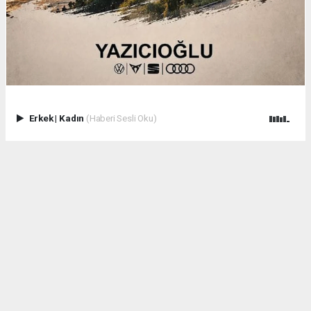
Erkek
|
Kadın
(Haberi Sesli Oku)
.
Anadolu Ajansı (AA), İhlas Haber Ajansı (İHA), Demirören
Haber Ajansı (DHA) ve diğer ajanslar tarafından eklenen tüm
haberler, sitemizin editörlerinin müdahalesi olmadan ajans
kanallarından çekilmektedir. Bu haberlerde yer alan hukuki
muhataplar haberi geçen ajanslar olup sitemizin hiç bir