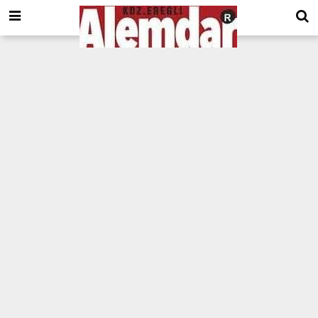
google.com, pub-8201930440372555, DIRECT, f08c47fec0942fa0