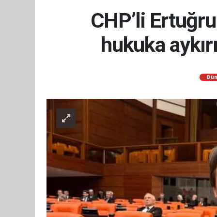
CHP’li Ertuğrul
hukuka aykırıd
Dün