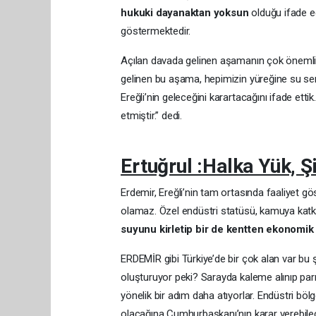
hukuki dayanaktan yoksun
olduğu ifade ed
göstermektedir.
Açılan davada gelinen aşamanın çok önemli 
gelinen bu aşama, hepimizin yüreğine su serp
Ereğli’nin geleceğini karartacağını ifade ett
etmiştir.” dedi.
Ertuğrul :Halka Yük, Ş
Erdemir, Ereğli’nin tam ortasında faaliyet gö
olamaz. Özel endüstri statüsü, kamuya katkı
suyunu kirletip bir de kentten ekonomik
ERDEMİR gibi Türkiye’de bir çok alan var bu ş
oluşturuyor peki? Sarayda kaleme alınıp par
yönelik bir adım daha atıyorlar. Endüstri bölg
olacağına Cumhurbaşkanı’nın karar verebilece