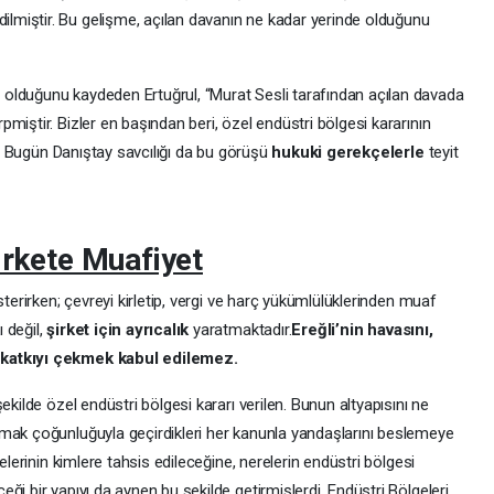
ilmiştir. Bu gelişme, açılan davanın ne kadar yerinde olduğunu
olduğunu kaydeden Ertuğrul, “Murat Sesli tarafından açılan davada
miştir. Bizler en başından beri, özel endüstri bölgesi kararının
ik. Bugün Danıştay savcılığı da bu görüşü
hukuki gerekçelerle
teyit
irkete Muafiyet
sterirken; çevreyi kirletip, vergi ve harç yükümlülüklerinden muaf
 değil,
şirket için ayrıcalık
yaratmaktadır.
Ereğli’nin havasını,
 katkıyı çekmek kabul edilemez.
ekilde özel endüstri bölgesi kararı verilen. Bunun altyapısını ne
mak çoğunluğuyla geçirdikleri her kanunla yandaşlarını beslemeye
elerinin kimlere tahsis edileceğine, nerelerin endüstri bölgesi
ği bir yapıyı da aynen bu şekilde getirmişlerdi. Endüstri Bölgeleri