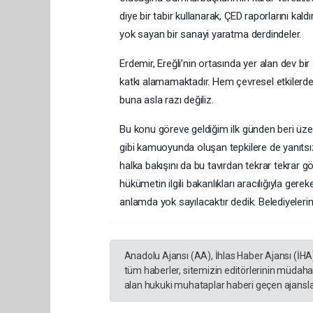
diye bir tabir kullanarak, ÇED raporlarını kal
yok sayan bir sanayi yaratma derdindeler.
Erdemir, Ereğli’nin ortasında yer alan dev b
katkı alamamaktadır. Hem çevresel etkiler
buna asla razı değiliz.
Bu konu göreve geldiğim ilk günden beri üze
gibi kamuoyunda oluşan tepkilere de yanıtsız 
halka bakışını da bu tavırdan tekrar tekrar gö
hükümetin ilgili bakanlıkları aracılığıyla ge
anlamda yok sayılacaktır dedik. Belediyeleri
Anadolu Ajansı (AA), İhlas Haber Ajansı (İHA
tüm haberler, sitemizin editörlerinin müdaha
alan hukuki muhataplar haberi geçen ajanslar