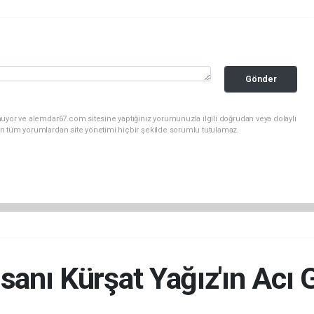
Gönder
uyor ve alemdar67.com sitesine yaptığınız yorumunuzla ilgili doğrudan veya dolaylı
n tüm yorumlardan site yönetimi hiçbir şekilde sorumlu tutulamaz.
nsanı Kürşat Yağız'ın Acı