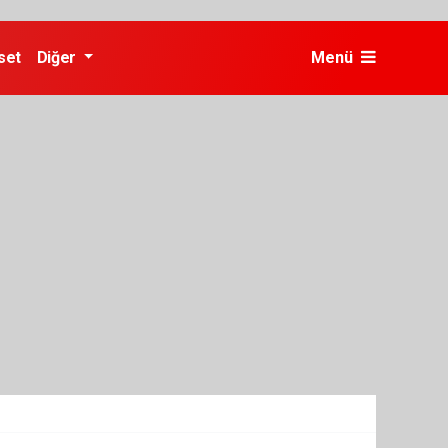
set
Diğer
Menü