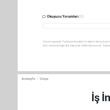
Okuyucu Yorumları
(0)
Yorum yazarak Topluluk Kuralları’nı kabul etmiş bulun
tüm sorumluluğu tek başınıza üstleniyorsunuz. Yazıla
Anasayfa
Dünya
İş İ