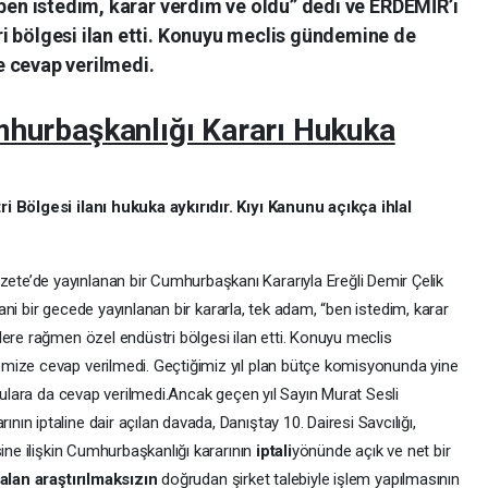
“ben istedim, karar verdim ve oldu” dedi ve ERDEMİR’i
i bölgesi ilan etti. Konuyu meclis gündemine de
 cevap verilmedi.
mhurbaşkanlığı Kararı Hukuka
i Bölgesi ilanı hukuka aykırıdır. Kıyı Kanunu açıkça ihlal
e’de yayınlanan bir Cumhurbaşkanı Kararıyla Ereğli Demir Çelik
 Yani bir gecede yayınlanan bir kararla, tek adam, “ben istedim, karar
lere rağmen özel endüstri bölgesi ilan etti. Konuyu meclis
mize cevap verilmedi. Geçtiğimiz yıl plan bütçe komisyonunda yine
orulara da cevap verilmedi.Ancak geçen yıl Sayın Murat Sesli
n iptaline dair açılan davada, Danıştay 10. Dairesi Savcılığı,
sine ilişkin Cumhurbaşkanlığı kararının
iptali
yönünde açık ve net bir
 alan araştırılmaksızın
doğrudan şirket talebiyle işlem yapılmasının