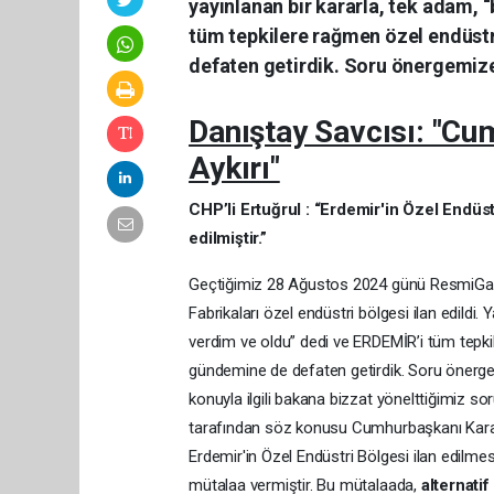
yayınlanan bir kararla, tek adam, 
tüm tepkilere rağmen özel endüstr
defaten getirdik. Soru önergemize
Danıştay Savcısı: "Cu
Aykırı"
CHP’li Ertuğrul : “Erdemir'in Özel Endüstr
edilmiştir.”
Geçtiğimiz 28 Ağustos 2024 günü ResmiGazet
Fabrikaları özel endüstri bölgesi ilan edildi.
verdim ve oldu” dedi ve ERDEMİR’i tüm tepki
gündemine de defaten getirdik. Soru önerge
konuyla ilgili bakana bizzat yönelttiğimiz s
tarafından söz konusu Cumhurbaşkanı Kararını
Erdemir'in Özel Endüstri Bölgesi ilan edilme
mütalaa vermiştir. Bu mütalaada,
alternatif