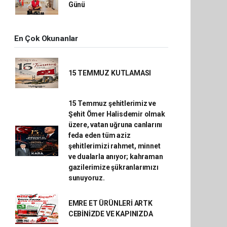
Günü
En Çok Okunanlar
15 TEMMUZ KUTLAMASI
15 Temmuz şehitlerimiz ve
Şehit Ömer Halisdemir olmak
üzere, vatan uğruna canlarını
feda eden tüm aziz
şehitlerimizi rahmet, minnet
ve dualarla anıyor; kahraman
gazilerimize şükranlarımızı
sunuyoruz.
EMRE ET ÜRÜNLERİ ARTK
CEBİNİZDE VE KAPINIZDA