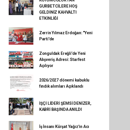
KUYUMCULUKTAN
GURBETCİLERE HOŞ
GELDİNİZ KAHVALTI
ETKİNLİĞİ
Zerrin Yılmaz Erdoğan: "Yeni
Parti'de
Zonguldak Ereğli’de Yeni
Alışveriş Adresi: Starfest
Açılıyor
2026/2027 dönemi kabuklu
fındık alımları Açıklandı
İŞÇİ LİDERİ ŞEMSİ DENİZER,
KABRİ BAŞINDA ANILDI
İş İnsanı Kürşat Yağız'ın Acı