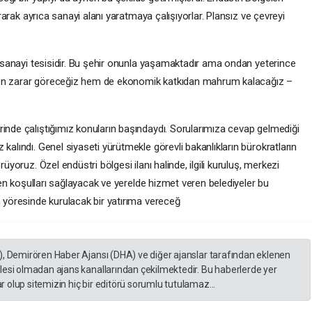
dırarak ayrıca sanayi alanı yaratmaya çalışıyorlar. Plansız ve çevreyi
ir sanayi tesisidir. Bu şehir onunla yaşamaktadır ama ondan yeterince
den zarar göreceğiz hem de ekonomik katkıdan mahrum kalacağız –
rinde çalıştığımız konuların başındaydı. Sorularımıza cevap gelmediği
kalındı. Genel siyaseti yürütmekle görevli bakanlıkların bürokratların
rüyoruz. Özel endüstri bölgesi ilanı halinde, ilgili kuruluş, merkezi
reken koşulları sağlayacak ve yerelde hizmet veren belediyeler bu
n yöresinde kurulacak bir yatırıma vereceğ
), Demirören Haber Ajansı (DHA) ve diğer ajanslar tarafından eklenen
lesi olmadan ajans kanallarından çekilmektedir. Bu haberlerde yer
 olup sitemizin hiç bir editörü sorumlu tutulamaz...