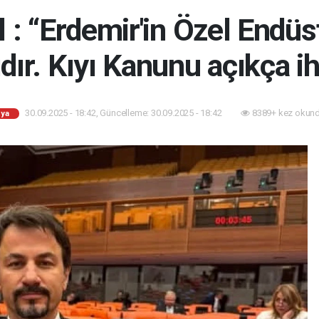
 : “Erdemir'in Özel Endüst
ır. Kıyı Kanunu açıkça ihl
30.09.2025 - 18:42, Güncelleme: 30.09.2025 - 18:42
8389+ kez okund
ya