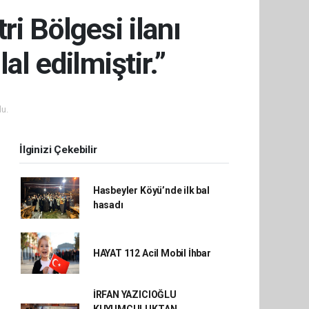
ri Bölgesi ilanı
al edilmiştir.”
u.
İlginizi Çekebilir
Hasbeyler Köyü’nde ilk bal
hasadı
HAYAT 112 Acil Mobil İhbar
İRFAN YAZICIOĞLU