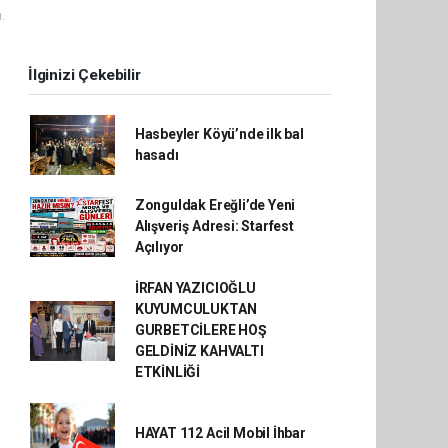
.
İlginizi Çekebilir
Hasbeyler Köyü’nde ilk bal
hasadı
Zonguldak Ereğli’de Yeni
Alışveriş Adresi: Starfest
Açılıyor
İRFAN YAZICIOĞLU
KUYUMCULUKTAN
GURBETCİLERE HOŞ
GELDİNİZ KAHVALTI
ETKİNLİĞİ
HAYAT 112 Acil Mobil İhbar