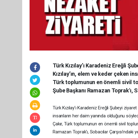
Türk Kızılay’ı Karadeniz Ereğli Şub
Kızılay’ın, elem ve keder çeken in
Türk toplumunun en önemli sivil top
Şube Başkanı Ramazan Toprak'ı, Sob
Türk Kızılay’ı Karadeniz Ereğli Şubeyi ziyare
insanların her daim yanında olduğunu söyled
Çakır, Türk toplumunun en önemli sivil toplum
Ramazan Toprak'ı, Sobacılar Çarşısı’ndaki yer