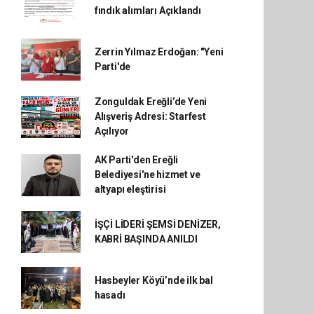
fındık alımları Açıklandı
Zerrin Yılmaz Erdoğan: "Yeni
Parti'de
Zonguldak Ereğli’de Yeni
Alışveriş Adresi: Starfest
Açılıyor
AK Parti'den Ereğli
Belediyesi'ne hizmet ve
altyapı eleştirisi
İŞÇİ LİDERİ ŞEMSİ DENİZER,
KABRİ BAŞINDA ANILDI
Hasbeyler Köyü’nde ilk bal
hasadı