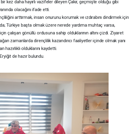
ir kez daha hayırlı vazifeler dileyen Çakır, geçmişte olduğu gibi
anında olacağını ifade etti.
nçliliğini arttırmak, insan onurunu korumak ve ızdırabını dindirmek için
nda; Türkiye başta olmak üzere nerede yardıma muhtaç varsa,
in çalışan gönüllü ordusuna sahip olduklarının altını çizdi. Ziyaret
ağan zamanlarda dirençlilik kazandırıcı faaliyetler içinde olmak yanı
hazırlıklı olduklarını kaydetti.
Eryiğit de hazır bulundu.