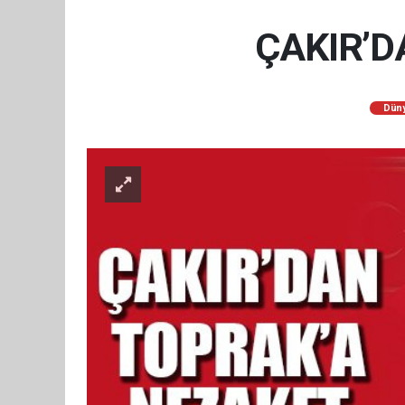
ÇAKIR’D
Dün