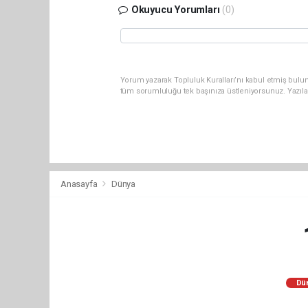
Okuyucu Yorumları
(0)
Yorum yazarak Topluluk Kuralları’nı kabul etmiş bulun
tüm sorumluluğu tek başınıza üstleniyorsunuz. Yazıla
Anasayfa
Dünya
Dü