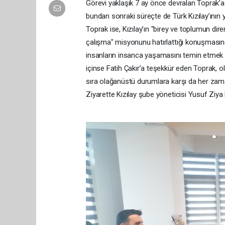
Görevi yaklaşık 7 ay önce devralan Toprak’a b
bundan sonraki süreçte de Türk Kızılay’ının y
Toprak ise, Kızılay’ın "birey ve toplumun dire
çalışma" misyonunu hatırlattığı konuşması
insanların insanca yaşamasını temin etmek iç
içinse Fatih Çakır’a teşekkür eden Toprak, ol
sıra olağanüstü durumlara karşı da her zaman 
Ziyarette Kızılay şube yöneticisi Yusuf Ziya 