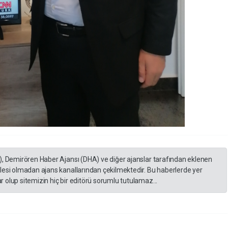
), Demirören Haber Ajansı (DHA) ve diğer ajanslar tarafından eklenen
lesi olmadan ajans kanallarından çekilmektedir. Bu haberlerde yer
 olup sitemizin hiç bir editörü sorumlu tutulamaz...