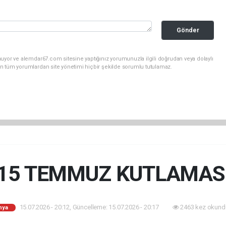
Gönder
uyor ve alemdar67.com sitesine yaptığınız yorumunuzla ilgili doğrudan veya dolaylı
n tüm yorumlardan site yönetimi hiçbir şekilde sorumlu tutulamaz.
15 TEMMUZ KUTLAMAS
15.07.2026 - 20:12, Güncelleme: 15.07.2026 - 20:17
2463 kez okund
nya