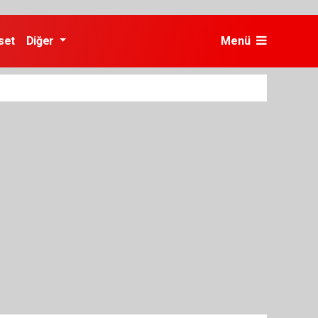
set
Diğer
Menü