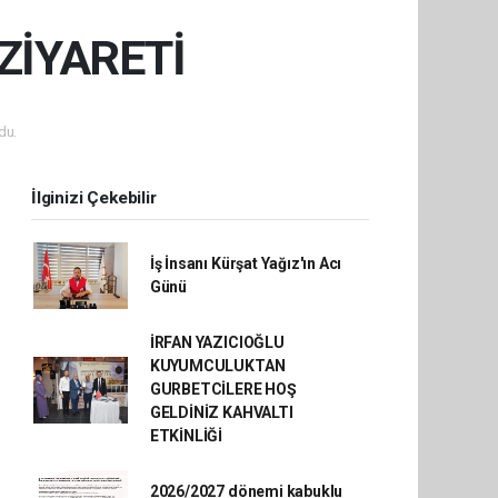
ZİYARETİ
du.
İlginizi Çekebilir
İş İnsanı Kürşat Yağız'ın Acı
Günü
İRFAN YAZICIOĞLU
KUYUMCULUKTAN
GURBETCİLERE HOŞ
GELDİNİZ KAHVALTI
ETKİNLİĞİ
2026/2027 dönemi kabuklu