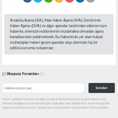
Anadolu Ajansı (AA), İhlas Haber Ajansı (İHA), Demirören
Haber Ajansı (DHA) ve diğer ajanslar tarafından eklenen tüm
haberler, sitemizin editörlerinin müdahalesi olmadan ajans
kanallarından çekilmektedir. Bu haberlerde yer alan hukuki
muhataplar haberi geçen ajanslar olup sitemizin hiç bir
editörü sorumlu tutulamaz...
Okuyucu Yorumları
(0)
Gönder
Yorum yazarak Topluluk Kuralları’nı kabul etmiş bulunuyor ve alemdar67.com
sitesine yaptığınız yorumunuzla ilgili doğrudan veya dolaylı tüm sorumluluğu tek
başınıza üstleniyorsunuz. Yazılan tüm yorumlardan site yönetimi hiçbir şekilde
sorumlu tutulamaz.