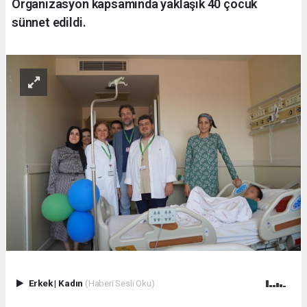
Organizasyon kapsamında yaklaşık 40 çocuk
sünnet edildi.
Erkek
|
Kadın
(Haberi Sesli Oku)