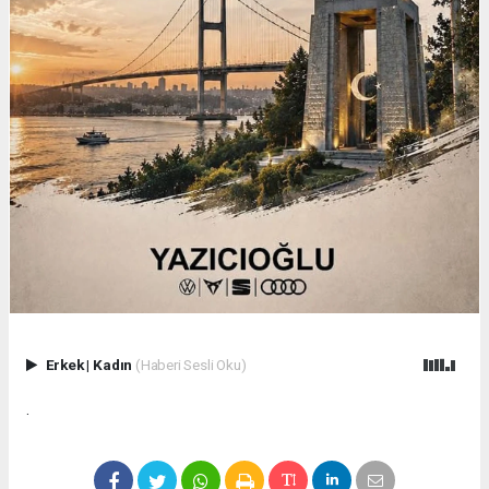
Erkek
|
Kadın
(Haberi Sesli Oku)
.