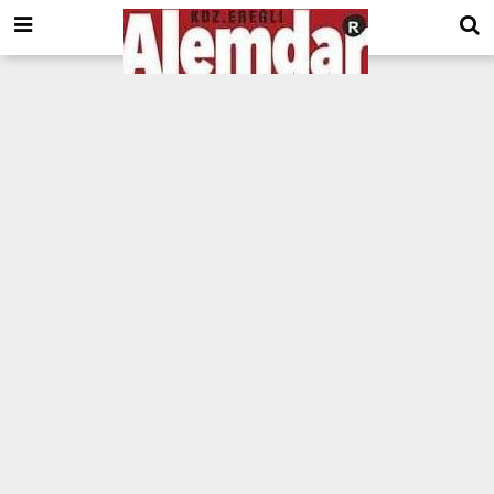
google.com, pub-8201930440372555, DIRECT, f08c47fec0942fa0