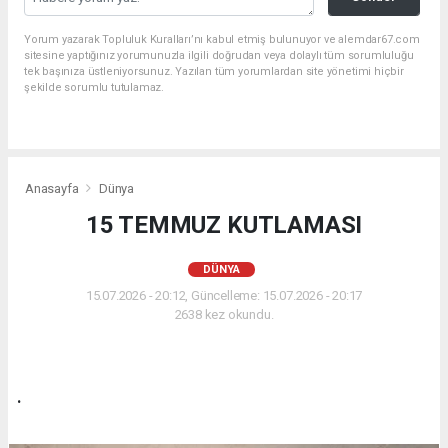
Yorum yazarak Topluluk Kuralları’nı kabul etmiş bulunuyor ve alemdar67.com
sitesine yaptığınız yorumunuzla ilgili doğrudan veya dolaylı tüm sorumluluğu
tek başınıza üstleniyorsunuz. Yazılan tüm yorumlardan site yönetimi hiçbir
şekilde sorumlu tutulamaz.
Anasayfa
Dünya
15 TEMMUZ KUTLAMASI
DÜNYA
15.07.2026 - 20:12, Güncelleme: 15.07.2026 - 20:17
2638 kez okundu.
.