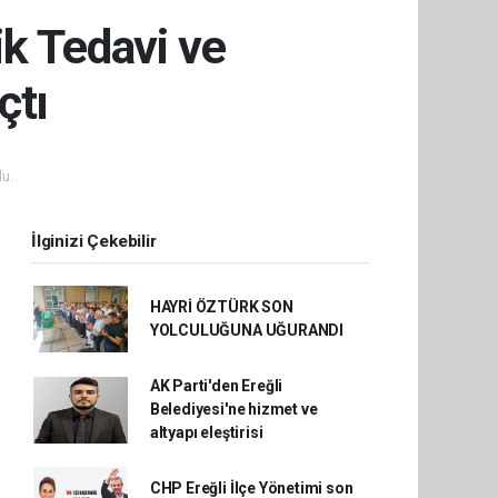
k Tedavi ve
çtı
u.
İlginizi Çekebilir
HAYRİ ÖZTÜRK SON
YOLCULUĞUNA UĞURANDI
AK Parti'den Ereğli
Belediyesi'ne hizmet ve
altyapı eleştirisi
CHP Ereğli İlçe Yönetimi son