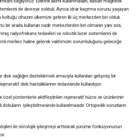
ânı sağlıyoruz. Elektrik akımı kullanmadan, kasları magnetik
temlerini de devreye soktuk. Ayrıca idrar kaçırma sorunu yaşayan
a koltuğu cihazını ülkemize getiren ilk üç merkezden biri olduk.
otu bir arada kullanan nadir merkezlerden biri olmanın yanı sıra,
mış radyofrekans tedavileri ve robotik lazer sistemlerini de
mlı merkez haline gelerek vakfımızın sorumluluğunu geleceğe
disk sağlığını desteklemek amacıyla kullanılan gelişmiş bir
eneratif disk hastalıklarının tedavisinde kullanılıyor.
 özel yöntemlerle aktifleştirilen rejeneratif hücre ve ürünlerinin
dokuların iyileştirilmesinde kullanılmasıdır. Ortopedik sorunların
ojileri ile nörolojik iyileşmeyi arttırarak yürüme fonksiyonunun
or.