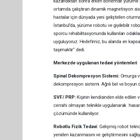
kazandıktan sonra erken dönemde yürüme imk
ortamda çalıştıran dinamik magnetisyon sis
hastalar için dünyada yeni geliştirilen oturm
İstanbul’da, yürüme robotu ve giyilebilir rob
sporcu rehabilitasyonunda kullanılan odaklan
uyguluyoruz. Hedefimiz, bu alanda en kapsa
taşımaktır" dedi.
Merkezde uygulanan tedavi yöntemleri
Spinal Dekompresyon Sistemi:
Omurga ve 
dekompresyon sistemi. Ağrılı bel ve boyun dej
SVF/ PRP:
Kişinin kendisinden elde edilen ve
cerrahi olmayan teknikle uygulanarak hasarlı 
çözümünde kullanılıyor.
Robotlu Fizik Tedavi:
Gelişmiş robot teknol
yeniden kazanmasını ve geliştirmesini sağlıy