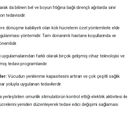
rak da bilinen bel ve boyun fıtığına bağlı dirençli ağrılarda sinir
n tedavisidir.
re dönüşme kabiliyeti olan kök hücrelerin özel yöntemlerle elde
uygulanması yöntemidir. Tam donanımlı hastane koşullarında ve
nemlidir.
i uygulamalarından farklı olarak birçok gelişmiş cihaz teknolojisi ve
mış tedavi programlarıdır.
ler:
Vücudun yenilenme kapasitesini artıran ve çok çeşitli sağlık
ar yoluyla uygulanan tedavilerdir.
a yerleştirilen omurilik stimulatörün kontrol ettiği elektrik aktivitesi ile
hücrelerini yeniden düzenleyerek tedavi edici değişimi sağlaması