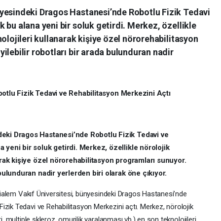
yesindeki Dragos Hastanesi’nde Robotlu Fizik Tedavi
 bu alana yeni bir soluk getirdi. Merkez, özellikle
olojileri kullanarak kişiye özel nörorehabilitasyon
ilebilir robotları bir arada bulunduran nadir
tlu Fizik Tedavi ve Rehabilitasyon Merkezini Açtı
deki Dragos Hastanesi’nde Robotlu Fizik Tedavi ve
a yeni bir soluk getirdi. Merkez, özellikle nörolojik
arak kişiye özel nörorehabilitasyon programları sunuyor.
 bulunduran nadir yerlerden biri olarak öne çıkıyor.
ezmialem Vakıf Üniversitesi, bünyesindeki Dragos Hastanesi’nde
izik Tedavi ve Rehabilitasyon Merkezini açtı. Merkez, nörolojik
i, multiple skleroz, omurilik yaralanması vb.) en son teknolojileri