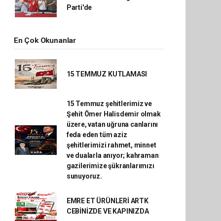
Parti'de
En Çok Okunanlar
15 TEMMUZ KUTLAMASI
15 Temmuz şehitlerimiz ve
Şehit Ömer Halisdemir olmak
üzere, vatan uğruna canlarını
feda eden tüm aziz
şehitlerimizi rahmet, minnet
ve dualarla anıyor; kahraman
gazilerimize şükranlarımızı
sunuyoruz.
EMRE ET ÜRÜNLERİ ARTK
CEBİNİZDE VE KAPINIZDA