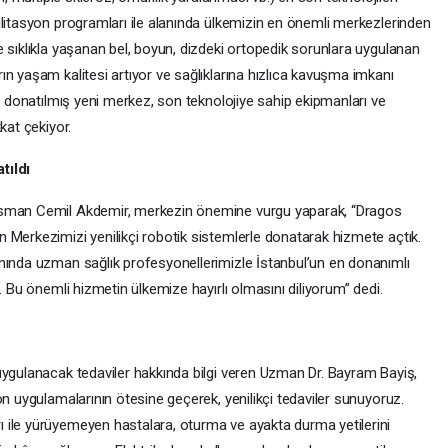
ilitasyon programları ile alanında ülkemizin en önemli merkezlerinden
 sıklıkla yaşanan bel, boyun, dizdeki ortopedik sorunlara uygulanan
n yaşam kalitesi artıyor ve sağlıklarına hızlıca kavuşma imkanı
la donatılmış yeni merkez, son teknolojiye sahip ekipmanları ve
kat çekiyor.
tıldı
Osman Cemil Akdemir, merkezin önemine vurgu yaparak, “Dragos
 Merkezimizi yenilikçi robotik sistemlerle donatarak hizmete açtık.
nında uzman sağlık profesyonellerimizle İstanbul’un en donanımlı
. Bu önemli hizmetin ülkemize hayırlı olmasını diliyorum” dedi.
uygulanacak tedaviler hakkında bilgi veren Uzman Dr. Bayram Bayiş,
on uygulamalarının ötesine geçerek, yenilikçi tedaviler sunuyoruz.
 ile yürüyemeyen hastalara, oturma ve ayakta durma yetilerini