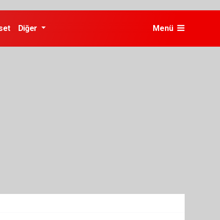
set
Diğer
Menü