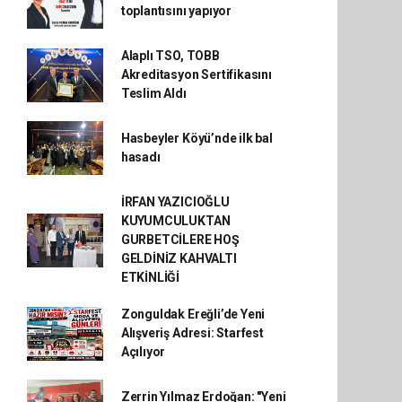
toplantısını yapıyor
Alaplı TSO, TOBB
Akreditasyon Sertifikasını
Teslim Aldı
Hasbeyler Köyü’nde ilk bal
hasadı
İRFAN YAZICIOĞLU
KUYUMCULUKTAN
GURBETCİLERE HOŞ
GELDİNİZ KAHVALTI
ETKİNLİĞİ
Zonguldak Ereğli’de Yeni
Alışveriş Adresi: Starfest
Açılıyor
Zerrin Yılmaz Erdoğan: "Yeni