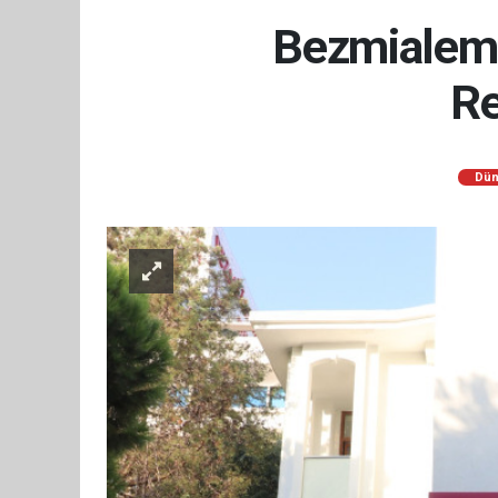
Bezmialem 
Re
Dün