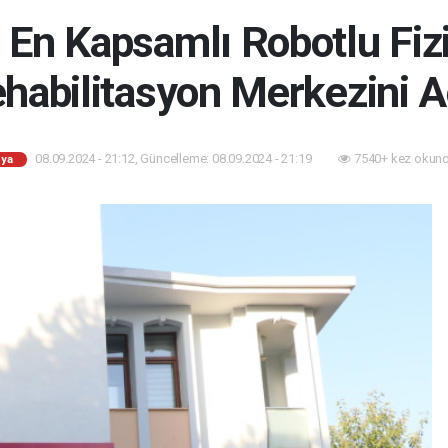
En Kapsamlı Robotlu Fizi
habilitasyon Merkezini A
08.09.2024 - 21:12, Güncelleme: 08.09.2024 - 21:19
7540+ kez okund
ya