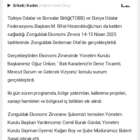
Erkek
|
Kadın
(Haberi Sesli Oku)
Türkiye Odalar ve Borsalar Birliği(TOBB) ve Dünya Odalar
Federasyonu Başkanı M. Rifat Hisarcıklıoğlu’nun da katılım
sağladığı Zonguldak Ekonomi Zirvesi 14-15 Nisan 2025
tarihlerinde Zonguldak Dedeman Otel'de gerçekleştirildi.
Gerçekleştirilen Ekonomi Zirvesinde Yönetim Kurulu
Başkanımız Oğuz Ünlüer, ‘ Batı Karadeniz’in Deniz Ticareti,
Mevcut Durum ve Gelecek Vizyonu’ konulu sunum
gerçekleştirdi.
İki gün süren programda, bölge yatırımları, kalkınma projeleri,
sanayi hamleleri ve bölgesel iş birlikleri ele alındı.
Zonguldak Ekonomi Zirvesine Şubemizi temsilen Yönetim
Kurulu Başkan Yardımcımız Cemil Burak Gürdal, Yönetim
Kurulu Sayman Üyemiz Kağan Boy ve Şube Müdürümüz Bülent
Şanal iştirak etti.