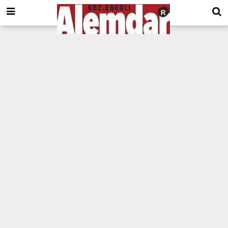
google.com, pub-8201930440372555, DIRECT, f08c47fec0942fa0