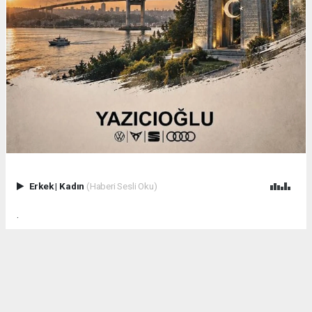
Erkek
|
Kadın
(Haberi Sesli Oku)
.