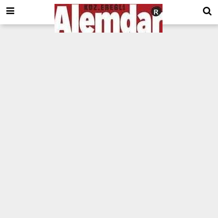
google.com, pub-8201930440372555, DIRECT, f08c47fec0942fa0