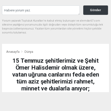
Gönder
Yorum yazarak Topluluk Kuralları’nı kabul etmiş bulunuyor ve alemdar67.com
sitesine yaptığınız yorumunuzla ilgili doğrudan veya dolaylı tüm sorumluluğu tek
başınıza üstleniyorsunuz. Yazılan tüm yorumlardan site yönetimi hiçbir şekilde
sorumlu tutulamaz.
Anasayfa
Dünya
15 Temmuz şehitlerimiz ve Şehit
Ömer Halisdemir olmak üzere,
vatan uğruna canlarını feda eden
tüm aziz şehitlerimizi rahmet,
minnet ve dualarla anıyor;
kahraman gazilerimize
şükranlarımızı sunuyoruz.