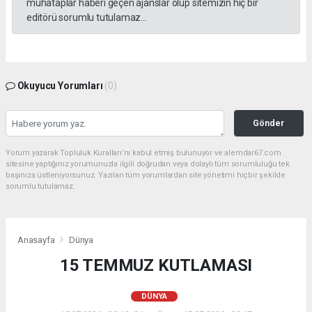
muhataplar haberi geçen ajanslar olup sitemizin hiç bir
editörü sorumlu tutulamaz...
Okuyucu Yorumları
(0)
Gönder
Yorum yazarak Topluluk Kuralları’nı kabul etmiş bulunuyor ve alemdar67.com
sitesine yaptığınız yorumunuzla ilgili doğrudan veya dolaylı tüm sorumluluğu tek
başınıza üstleniyorsunuz. Yazılan tüm yorumlardan site yönetimi hiçbir şekilde
sorumlu tutulamaz.
Anasayfa
Dünya
15 TEMMUZ KUTLAMASI
DÜNYA