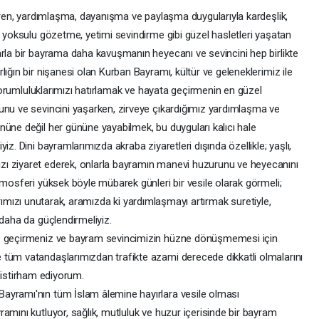
tiren, yardımlaşma, dayanışma ve paylaşma duygularıyla kardeşlik,
, yoksulu gözetme, yetimi sevindirme gibi güzel hasletleri yaşatan
arla bir bayrama daha kavuşmanın heyecanı ve sevincini hep birlikte
ığın bir nişanesi olan Kurban Bayramı, kültür ve geleneklerimiz ile
i sorumluluklarımızı hatırlamak ve hayata geçirmenin en güzel
unu ve sevincini yaşarken, zirveye çıkardığımız yardımlaşma ve
nüne değil her gününe yayabilmek, bu duyguları kalıcı hale
z. Dini bayramlarımızda akraba ziyaretleri dışında özellikle; yaşlı,
ı ziyaret ederek, onlarla bayramın manevi huzurunu ve heyecanını
tmosferi yüksek böyle mübarek günleri bir vesile olarak görmeli;
ıklarımızı unutarak, aramızda ki yardımlaşmayı artırmak suretiyle,
 daha da güçlendirmeliyiz.
de geçirmeniz ve bayram sevincimizin hüzne dönüşmemesi için
 tüm vatandaşlarımızdan trafikte azami derecede dikkatli olmalarını
ni istirham ediyorum.
ayramı'nın tüm İslam âlemine hayırlara vesile olması
amını kutluyor, sağlık, mutluluk ve huzur içerisinde bir bayram