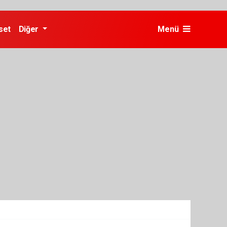
set
Diğer
Menü