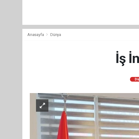
Anasayfa
Dünya
İş İ
Dü