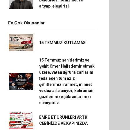
Belediyesi'ne hizmet ve
altyapı eleştirisi
En Çok Okunanlar
15 TEMMUZ KUTLAMASI
15 Temmuz şehitlerimiz ve
Şehit Ömer Halisdemir olmak
üzere, vatan uğruna canlarını
feda eden tüm aziz
şehitlerimizi rahmet, minnet
ve dualarla anıyor; kahraman
gazilerimize şükranlarımızı
sunuyoruz.
EMRE ET ÜRÜNLERİ ARTK
CEBİNİZDE VE KAPINIZDA