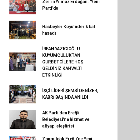
Zerrin Yılmaz Erdoğan: "Yeni
Parti'de
Hasbeyler Köyü’nde ilk bal
hasadı
İRFAN YAZICIOĞLU
KUYUMCULUKTAN
GURBETCİLERE HOŞ
GELDİNİZ KAHVALTI
ETKİNLİĞİ
İŞÇİ LİDERİ ŞEMSİ DENİZER,
KABRİ BAŞINDA ANILDI
AK Parti'den Ereğli
Belediyesi'ne hizmet ve
altyapı eleştirisi
Zonguldak Ereğli’de Yeni