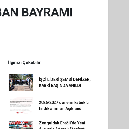
BAN BAYRAMI
u.
İlginizi Çekebilir
İŞÇİ LİDERİ ŞEMSİ DENİZER,
KABRİ BAŞINDA ANILDI
2026/2027 dönemi kabuklu
fındık alımları Açıklandı
Zonguldak Ereğli’de Yeni