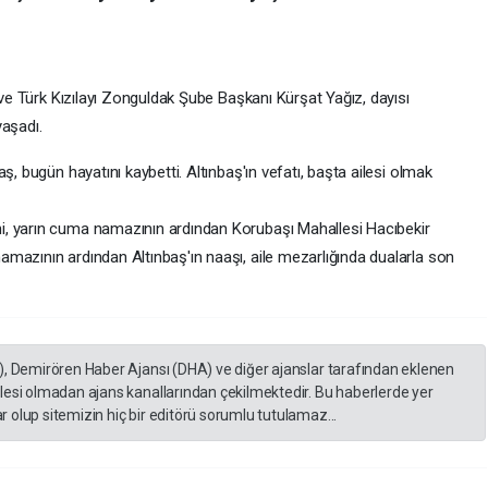
n ve Türk Kızılayı Zonguldak Şube Başkanı Kürşat Yağız, dayısı
yaşadı.
ş, bugün hayatını kaybetti. Altınbaş'ın vefatı, başta ailesi olmak
, yarın cuma namazının ardından Korubaşı Mahallesi Hacıbekir
mazının ardından Altınbaş'ın naaşı, aile mezarlığında dualarla son
), Demirören Haber Ajansı (DHA) ve diğer ajanslar tarafından eklenen
lesi olmadan ajans kanallarından çekilmektedir. Bu haberlerde yer
 olup sitemizin hiç bir editörü sorumlu tutulamaz...