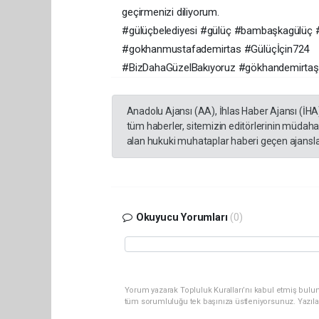
geçirmenizi diliyorum.
#gülüçbelediyesi
#gülüç
#bambaşkagülüç
#gokhanmustafademirtas
#Gülüçİçin724
#BizDahaGüzelBakıyoruz
#gökhandemirtaş
Anadolu Ajansı (AA), İhlas Haber Ajansı (İHA
tüm haberler, sitemizin editörlerinin müdaha
alan hukuki muhataplar haberi geçen ajanslar
Okuyucu Yorumları
(0)
Yorum yazarak Topluluk Kuralları’nı kabul etmiş bulun
tüm sorumluluğu tek başınıza üstleniyorsunuz. Yazıla