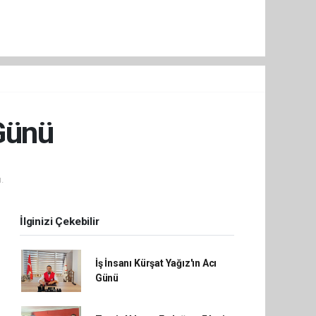
 Günü
.
İlginizi Çekebilir
İş İnsanı Kürşat Yağız'ın Acı
Günü