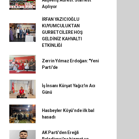
Alışveriş Adresi: Starfest
Açılıyor
İRFAN YAZICIOĞLU
KUYUMCULUKTAN
GURBETCİLERE HOŞ
GELDİNİZ KAHVALTI
ETKİNLİĞİ
Zerrin Yılmaz Erdoğan: "Yeni
Parti'de
İş İnsanı Kürşat Yağız'ın Acı
Günü
Hasbeyler Köyü’nde ilk bal
hasadı
AK Parti'den Ereğli