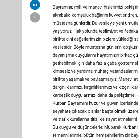
Bayramlar, milli ve manevi hislerimizi pekiş
akrabalık, komşuluk bağlarını kuvvetlendiren
müstesna günlerdir. Bu vesileyle yeni umutl
yaşıyoruz. Hak yolunda teslimiyet ve fedakarl
birlikte dini değerlerimizin bizlere yüklediğ
vesilesidir. Böyle müstesna günlerin coşkus
dayanışma duygularını hayatımızın birkaç gü
getirebilmek için daha fazla çaba göstermeliyi
kimsesiz ve yardıma muhtaç vatandaşlarımız
birlikte yaşamalı ve paylaşmalıyız. Manevi a
dargınlıklarımızı, kırgınlıklarımızı ve kızgınl
kardeşlik duygularımızı daha da pekiştirmeli
Kurban Bayramı'nı huzur ve güven içerisin
seyahate çıkacak olanlar başta olmak üzere
ve trafik kurallarına titizlikle riayet etmeleri
Bu duygu ve düşüncelerle; Mübarek Kurban B
temennilerimle, bütün hemşehrilerimizin bayr