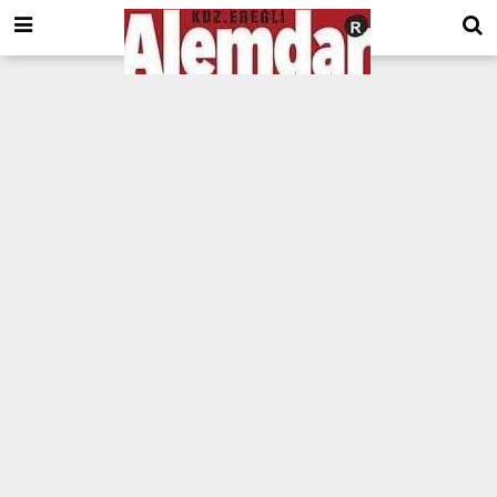
google.com, pub-8201930440372555, DIRECT, f08c47fec0942fa0