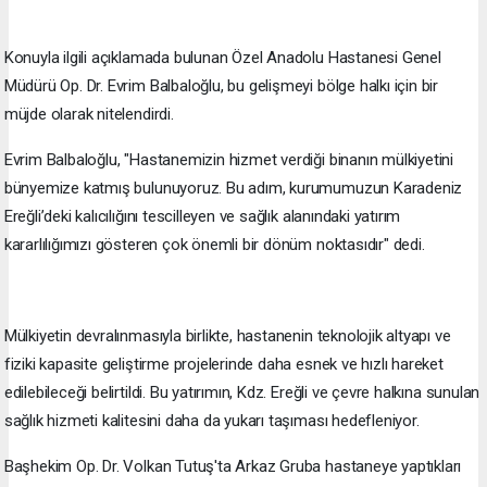
​Konuyla ilgili açıklamada bulunan Özel Anadolu Hastanesi Genel
Müdürü Op. Dr. Evrim Balbaloğlu, bu gelişmeyi bölge halkı için bir
müjde olarak nitelendirdi.
Evrim Balbaloğlu, "Hastanemizin hizmet verdiği binanın mülkiyetini
bünyemize katmış bulunuyoruz. Bu adım, kurumumuzun Karadeniz
Ereğli’deki kalıcılığını tescilleyen ve sağlık alanındaki yatırım
kararlılığımızı gösteren çok önemli bir dönüm noktasıdır" dedi.
​Mülkiyetin devralınmasıyla birlikte, hastanenin teknolojik altyapı ve
fiziki kapasite geliştirme projelerinde daha esnek ve hızlı hareket
edilebileceği belirtildi. Bu yatırımın, Kdz. Ereğli ve çevre halkına sunulan
sağlık hizmeti kalitesini daha da yukarı taşıması hedefleniyor.
Başhekim Op. Dr. Volkan Tutuş'ta Arkaz Gruba hastaneye yaptıkları