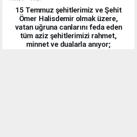
15 Temmuz şehitlerimiz ve Şehit
Ömer Halisdemir olmak üzere,
vatan uğruna canlarını feda eden
tüm aziz şehitlerimizi rahmet,
minnet ve dualarla anıyor;
kahraman gazilerimize
şükranlarımızı sunuyoruz.
DÜNYA
15.07.2026 - 20:21, Güncelleme: 15.07.2026 - 20:34
2225 kez okundu.
15 Temmuz 2016 gecesi, aziz milletimiz;
Cumhurbaşkanımız Sayın Recep Tayyip Erdoğan'ın
liderliğinde yaptığı demokrasi çağrısına kulak