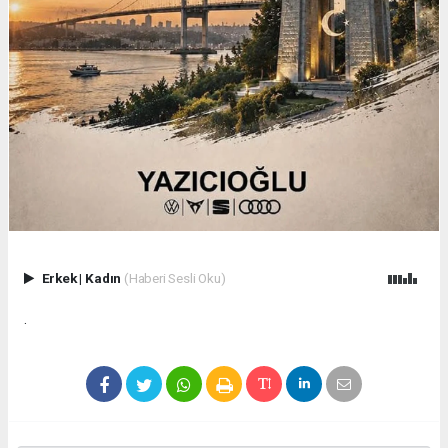
Erkek
|
Kadın
(Haberi Sesli Oku)
.