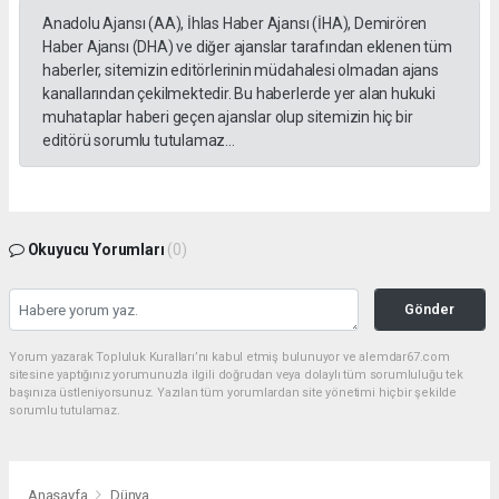
Anadolu Ajansı (AA), İhlas Haber Ajansı (İHA), Demirören
Haber Ajansı (DHA) ve diğer ajanslar tarafından eklenen tüm
haberler, sitemizin editörlerinin müdahalesi olmadan ajans
kanallarından çekilmektedir. Bu haberlerde yer alan hukuki
muhataplar haberi geçen ajanslar olup sitemizin hiç bir
editörü sorumlu tutulamaz...
Okuyucu Yorumları
(0)
Gönder
Yorum yazarak Topluluk Kuralları’nı kabul etmiş bulunuyor ve alemdar67.com
sitesine yaptığınız yorumunuzla ilgili doğrudan veya dolaylı tüm sorumluluğu tek
başınıza üstleniyorsunuz. Yazılan tüm yorumlardan site yönetimi hiçbir şekilde
sorumlu tutulamaz.
Anasayfa
Dünya