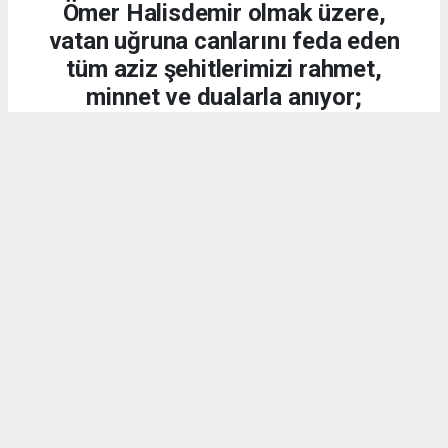
Ömer Halisdemir olmak üzere,
vatan uğruna canlarını feda eden
tüm aziz şehitlerimizi rahmet,
minnet ve dualarla anıyor;
kahraman gazilerimize
şükranlarımızı sunuyoruz.
DÜNYA
15.07.2026 - 20:21, Güncelleme: 15.07.2026 - 20:34
2257 kez okundu.
15 Temmuz 2016 gecesi, aziz milletimiz;
Cumhurbaşkanımız Sayın Recep Tayyip Erdoğan'ın
liderliğinde yaptığı demokrasi çağrısına kulak
vererek vatanına, bayrağına ve millî iradesine sahip
çıkmış, dünyaya örnek olacak eşsiz bir destan