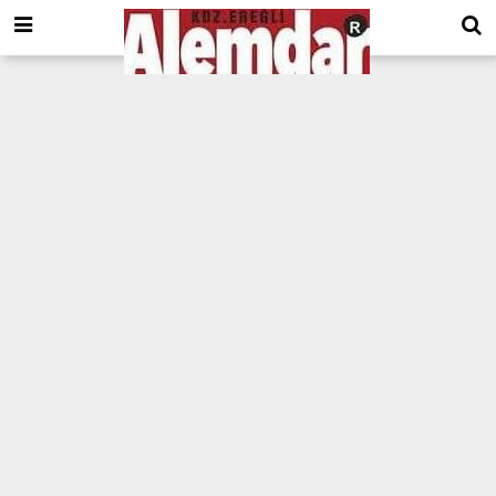
google.com, pub-8201930440372555, DIRECT, f08c47fec0942fa0