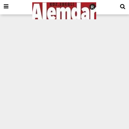
google.com, pub-8201930440372555, DIRECT, f08c47fec0942fa0