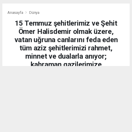
Anasayfa
Dünya
15 Temmuz şehitlerimiz ve Şehit
Ömer Halisdemir olmak üzere,
vatan uğruna canlarını feda eden
tüm aziz şehitlerimizi rahmet,
minnet ve dualarla anıyor;
kahraman gazilerimize
şükranlarımızı sunuyoruz.
DÜNYA
15.07.2026 - 20:21, Güncelleme: 15.07.2026 - 20:34
2202 kez okundu.
15 Temmuz 2016 gecesi, aziz milletimiz;
Cumhurbaşkanımız Sayın Recep Tayyip Erdoğan'ın