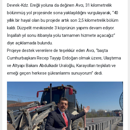
Devrek-Kdz. Ereğli yoluna da değinen Avcı, 31 kilometrelik
bölünmüş yol projesinde sona yaklaşıldığını vurgulayarak, “40
yıllık bir hayal olan bu projede artık son 2,5 kilometrelik bölüm
kaldı. Düzpelit mevkisinde 3 köprünün yapımı devam ediyor.
İnşallah yıl sonu itibarıyla yolu tamamen hizmete açacağız”
diye açıklamada bulundu.
Projeye destek verenlere de teşekkür eden Avcı, “başta
Cumhurbaşkanı Recep Tayyip Erdoğan olmak üzere, Ulaştırma
ve Altyapı Bakanı Abdulkadir Uraloğlu, Karayolları teşkilatı ve
emeği geçen herkese şükranlarımı sunuyorum” dedi.