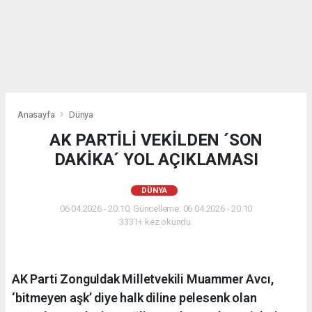
Anasayfa
Dünya
AK PARTİLİ VEKİLDEN ´SON
DAKİKA´ YOL AÇIKLAMASI
DÜNYA
06.04.2026 - 20:10, Güncelleme: 06.04.2026 - 20:10
3331+ kez okundu.
AK Parti Zonguldak Milletvekili Muammer Avcı,
‘bitmeyen aşk’ diye halk diline pelesenk olan