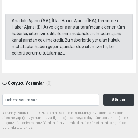
Anadolu Ajansı (AA), İhlas Haber Ajansı (İHA), Demirören
Haber Ajansı (DHA) ve diğer ajanslar tarafından eklenen tüm
haberler, sitemizin editörlerinin müdahalesi olmadan ajans
kanallarından çekilmektedir. Bu haberlerde yer alan hukuki
muhataplar haberi geçen ajanslar olup sitemizin hiç bir
editörü sorumlu tutulamaz...
Okuyucu Yorumları
(0)
Gönder
Yorum yazarak Topluluk Kuralları’nı kabul etmiş bulunuyor ve alemdar67.com
sitesine yaptığınız yorumunuzla ilgili doğrudan veya dolaylı tüm sorumluluğu tek
başınıza üstleniyorsunuz. Yazılan tüm yorumlardan site yönetimi hiçbir şekilde
sorumlu tutulamaz.