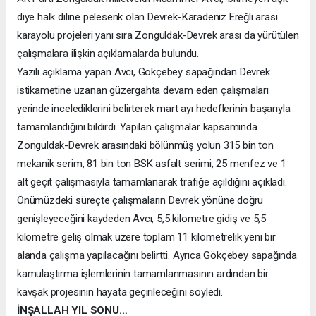
diye halk diline pelesenk olan Devrek-Karadeniz Ereğli arası
karayolu projeleri yanı sıra Zonguldak-Devrek arası da yürütülen
çalışmalara ilişkin açıklamalarda bulundu.
Yazılı açıklama yapan Avcı, Gökçebey sapağından Devrek
istikametine uzanan güzergahta devam eden çalışmaları
yerinde incelediklerini belirterek mart ayı hedeflerinin başarıyla
tamamlandığını bildirdi. Yapılan çalışmalar kapsamında
Zonguldak-Devrek arasındaki bölünmüş yolun 315 bin ton
mekanik serim, 81 bin ton BSK asfalt serimi, 25 menfez ve 1
alt geçit çalışmasıyla tamamlanarak trafiğe açıldığını açıkladı.
Önümüzdeki süreçte çalışmaların Devrek yönüne doğru
genişleyeceğini kaydeden Avcı, 5,5 kilometre gidiş ve 5,5
kilometre geliş olmak üzere toplam 11 kilometrelik yeni bir
alanda çalışma yapılacağını belirtti. Ayrıca Gökçebey sapağında
kamulaştırma işlemlerinin tamamlanmasının ardından bir
kavşak projesinin hayata geçirileceğini söyledi.
İNŞALLAH YIL SONU…