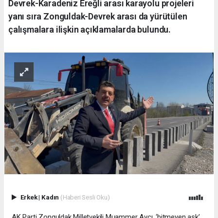
Devrek-Karadeniz Ereğli arası karayolu projeleri
yanı sıra Zonguldak-Devrek arası da yürütülen
çalışmalara ilişkin açıklamalarda bulundu.
Erkek
|
Kadın
(Haberi Sesli Oku)
AK Parti Zonguldak Milletvekili Muammer Avcı, ‘bitmeyen aşk’