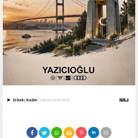
Erkek
|
Kadın
(Haberi Sesli Oku)
.