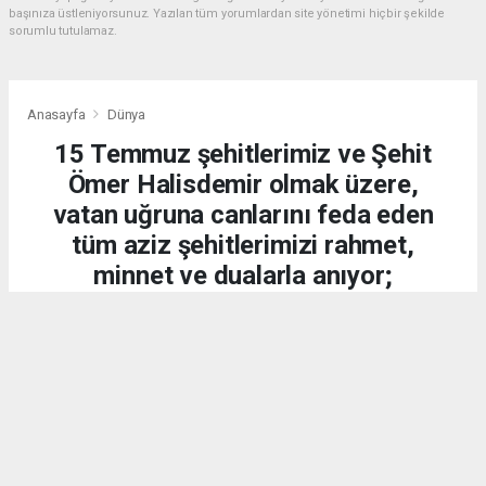
başınıza üstleniyorsunuz. Yazılan tüm yorumlardan site yönetimi hiçbir şekilde
sorumlu tutulamaz.
Anasayfa
Dünya
15 Temmuz şehitlerimiz ve Şehit
Ömer Halisdemir olmak üzere,
vatan uğruna canlarını feda eden
tüm aziz şehitlerimizi rahmet,
minnet ve dualarla anıyor;
kahraman gazilerimize
şükranlarımızı sunuyoruz.
DÜNYA
15.07.2026 - 20:21, Güncelleme: 15.07.2026 - 20:34
2283 kez okundu.