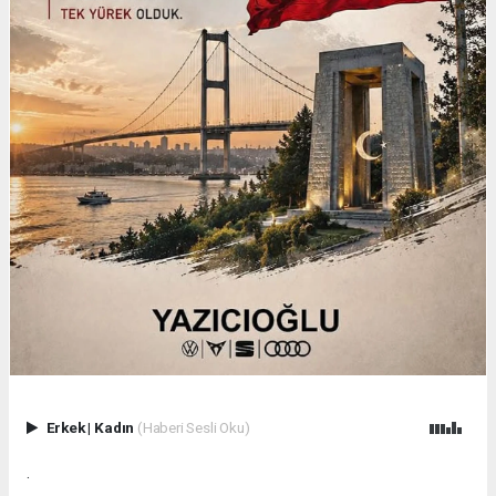
Erkek
|
Kadın
(Haberi Sesli Oku)
.