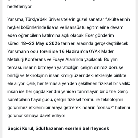
hedefleniyor.
Yarışma, Türkiye’deki üniversitelerin güzel sanatlar fakültelerinin
heykel bölümlerinde lisans ve lisansüstü eğitimlerine devam
eden öğrencilerin katılımına açık olacak. Eser gönderim
süreci
18–22 Mayıs 2026
tarihleri arasında gerçekleştirilecek.
Yarışmanın ödül töreni ise
16 Haziran
’da OYAK Maden
Metalürji Konferans ve Fuaye Alanı’nda yapılacak. Bu yılın
teması, insanın bitmeyen yaratıcılığını çeliğin sınırsız dönüşe
bilirliği ve teknolojinin insan kimliği üzerindeki etkileriyle birlikte
ele alıyor. Çelik, her temasla yeniden şekillenen fiziksel bir varlık;
insan ise her çağda kendini yeniden tanımlayan bir özne. Genç
sanatçıların hayal gücü, çeliğin fiziksel formu ile teknolojinin
görünmez etkilerini bir araya getirerek insanın “sonsuz” hâllerini
görünür kılmaya davet ediliyor.
Seçici Kurul, ödül kazanan eserleri belirleyecek