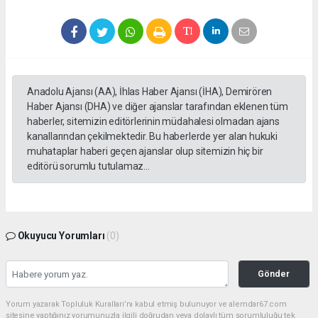
Anadolu Ajansı (AA), İhlas Haber Ajansı (İHA), Demirören
Haber Ajansı (DHA) ve diğer ajanslar tarafından eklenen tüm
haberler, sitemizin editörlerinin müdahalesi olmadan ajans
kanallarından çekilmektedir. Bu haberlerde yer alan hukuki
muhataplar haberi geçen ajanslar olup sitemizin hiç bir
editörü sorumlu tutulamaz...
Okuyucu Yorumları
(0)
Gönder
Yorum yazarak Topluluk Kuralları’nı kabul etmiş bulunuyor ve alemdar67.com
sitesine yaptığınız yorumunuzla ilgili doğrudan veya dolaylı tüm sorumluluğu tek