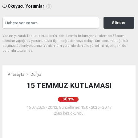
Okuyucu Yorumları
(0)
Gönder
Yorum yazarak Topluluk Kuralları’nı kabul etmiş bulunuyor ve alemdar67.com
sitesine yaptığınız yorumunuzla ilgili doğrudan veya dolaylı tüm sorumluluğu tek
başınıza üstleniyorsunuz. Yazılan tüm yorumlardan site yönetimi hiçbir şekilde
sorumlu tutulamaz.
Anasayfa
Dünya
15 TEMMUZ KUTLAMASI
DÜNYA
15.07.2026 - 20:12, Güncelleme: 15.07.2026 - 20:17
2683 kez okundu.