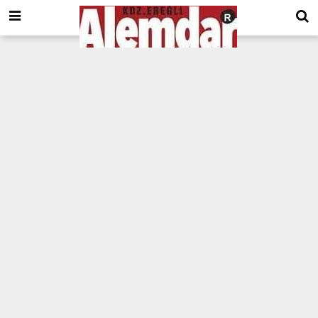
google.com, pub-8201930440372555, DIRECT, f08c47fec0942fa0